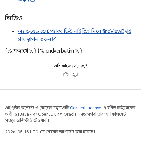
করুন
ভিডিও
অ্যান্ড্রয়েড জেটপ্যাক: ভিউ বাইন্ডিং দিয়ে findViewById
প্রতিস্থাপন করুন
{% শব্দার্থে %}
{% endverbatim %}
এটি কাজে লেগেছে?
এই পৃষ্ঠার কন্টেন্ট ও কোডের নমুনাগুলি
Content License
-এ বর্ণিত লাইসেন্সের
অধীনস্থ। Java এবং OpenJDK হল Oracle এবং/অথবা তার অ্যাফিলিয়েট
সংস্থার রেজিস্টার্ড ট্রেডমার্ক।
2026-05-18 UTC-তে শেষবার আপডেট করা হয়েছে।