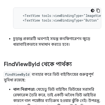
<TextView
tools:viewBindingType="ImageView"
<TextView
tools:viewBindingType="Button"
/>
চূড়ান্ত প্রকারটি অবশ্যই সমস্ত কনফিগারেশন জুড়ে
ধারাবাহিকভাবে সমাধান করতে হবে।
Find
View
By
Id থেকে পার্থক্য
findViewById
ব্যবহার করে ভিউ বাইন্ডিংয়ের গুরুত্বপূর্ণ
সুবিধা রয়েছে:
নাল নিরাপত্তা:
যেহেতু ভিউ বাইন্ডিং ভিউয়ের সরাসরি
রেফারেন্স তৈরি করে, তাই একটি অবৈধ ভিউ আইডির
কারণে নাল পয়েন্টার ব্যতিক্রম হওয়ার ঝুঁকি নেই। উপরন্তু,