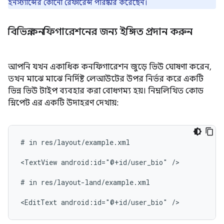
ইনস্ট্যান্সের কোনো রেফারেন্স পরিষ্কার করেছেন।
বিভিন্ন কনফিগারেশনের জন্য ইঙ্গিত প্রদান করুন
আপনি যখন একাধিক কনফিগারেশন জুড়ে ভিউ ঘোষণা করেন,
তখন মাঝে মাঝে নির্দিষ্ট লেআউটের উপর নির্ভর করে একটি
ভিন্ন ভিউ টাইপ ব্যবহার করা বোধগম্য হয়। নিম্নলিখিত কোড
স্নিপেট এর একটি উদাহরণ দেখায়:
#
in
res/layout/example.xml

<TextView
android:id="@+id/user_bio"
/>

#
in
res/layout-land/example.xml

<EditText
android:id="@+id/user_bio"