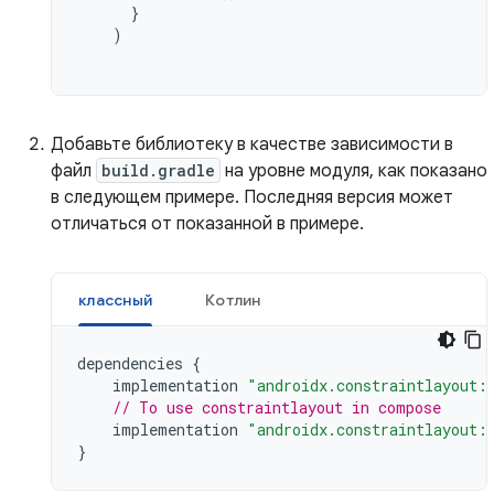
}
)
Добавьте библиотеку в качестве зависимости в
файл
build.gradle
на уровне модуля, как показано
в следующем примере. Последняя версия может
отличаться от показанной в примере.
классный
Котлин
dependencies
{
implementation
"androidx.constraintlayout:
// To use constraintlayout in compose
implementation
"androidx.constraintlayout:
}