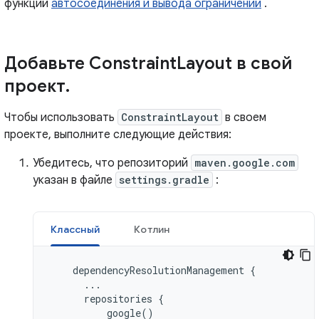
функций
автосоединения и вывода ограничений
.
Добавьте Constraint
Layout в свой
проект
.
Чтобы использовать
ConstraintLayout
в своем
проекте, выполните следующие действия:
Убедитесь, что репозиторий
maven.google.com
указан в файле
settings.gradle
:
Классный
Котлин
dependencyResolutionManagement
{
...
repositories
{
google
()