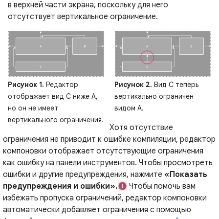
в верхней части экрана, поскольку для него
отсутствует вертикальное ограничение.
Рисунок 1.
Редактор
Рисунок 2.
Вид C теперь
отображает вид C ниже A,
вертикально ограничен
но он не имеет
видом A.
вертикального ограничения.
Хотя отсутствие
ограничения не приводит к ошибке компиляции, редактор
компоновки отображает отсутствующие ограничения
как ошибку на панели инструментов. Чтобы просмотреть
ошибки и другие предупреждения, нажмите
«Показать
предупреждения и ошибки».
Чтобы помочь вам
избежать пропуска ограничений, редактор компоновки
автоматически добавляет ограничения с помощью