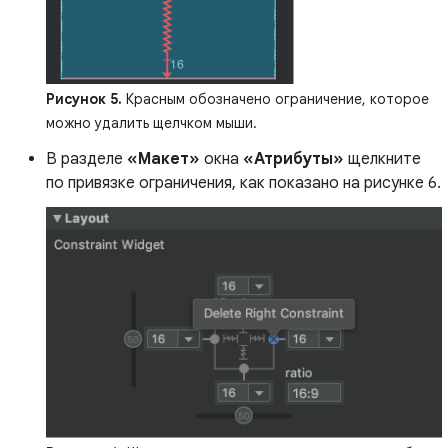
Рисунок 5.
Красным обозначено ограничение, которое
можно удалить щелчком мыши.
В разделе
«Макет»
окна
«Атрибуты»
щелкните
по привязке ограничения, как показано на рисунке 6.