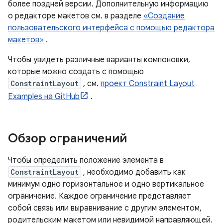
более поздней версии. Дополнительную информацию
о редакторе макетов см. в разделе
«Создание
пользовательского интерфейса с помощью редактора
макетов»
.
Чтобы увидеть различные варианты компоновки,
которые можно создать с помощью
ConstraintLayout
, см.
проект Constraint Layout
Examples на GitHub
.
Обзор ограничений
Чтобы определить положение элемента в
ConstraintLayout
, необходимо добавить как
минимум одно горизонтальное и одно вертикальное
ограничение. Каждое ограничение представляет
собой связь или выравнивание с другим элементом,
родительским макетом или невидимой направляющей.