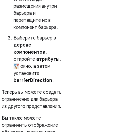
размещения внутри
барьера и
перетащите их в
компонент барьера.
Выберите барьер в
дереве
компонентов
,
откройте
атрибуты.
окно, а затем
установите
barrierDirection
.
Теперь вы можете создать
ограничение для барьера
из другого представления.
Вы также можете
ограничить отображение