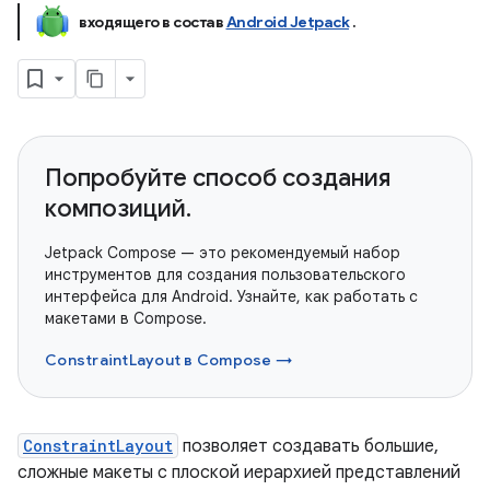
входящего в состав
Android Jetpack
.
Попробуйте способ создания
композиций.
Jetpack Compose — это рекомендуемый набор
инструментов для создания пользовательского
интерфейса для Android. Узнайте, как работать с
макетами в Compose.
ConstraintLayout в Compose →
ConstraintLayout
позволяет создавать большие,
сложные макеты с плоской иерархией представлений