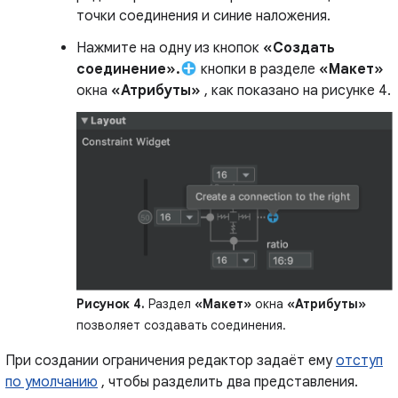
точки соединения и синие наложения.
Нажмите на одну из кнопок
«Создать
соединение».
кнопки в разделе
«Макет»
окна
«Атрибуты»
, как показано на рисунке 4.
Рисунок 4.
Раздел
«Макет»
окна
«Атрибуты»
позволяет создавать соединения.
При создании ограничения редактор задаёт ему
отступ
по умолчанию
, чтобы разделить два представления.