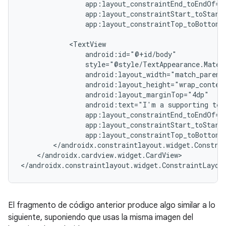
app:layout_constraintTop_toBottomO
android:text="I'm
a
supporting
tex
app:layout_constraintTop_toBottomO
</androidx.cardview.widget.CardView>

El fragmento de código anterior produce algo similar a lo
siguiente, suponiendo que usas la misma imagen del