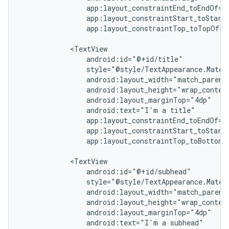
app:layout_constraintTop_toTopOf="
android:text="I'm
a
app:layout_constraintTop_toBottomO
android:text="I'm
a