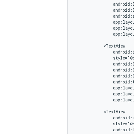
app:layo
android:
app:layo