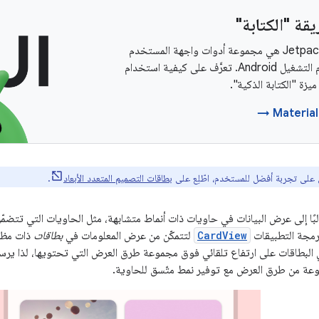
قة "الكتابة"
‫Jetpack Compose هي مجموعة أدوات واجهة المستخدم
المقترَحة لنظام التشغيل Android. تعرَّف على كيفية استخدام
يزة "الكتابة الذكية".
لى تجربة أفضل للمستخدم، اطّلِع على
بطاقات التصميم المتعدد الأبعاد
.
بًا إلى عرض البيانات في حاويات ذات أنماط متشابهة، مثل الحاويات التي تتضم
برمجة التطبيقات
CardView
لتتمكّن من عرض المعلومات في
بطاقات
ذات مظه
البطاقات على ارتفاع تلقائي فوق مجموعة طرق العرض التي تحتويها، لذا يرسم ال
عة من طرق العرض مع توفير نمط متّسق للحاوية.