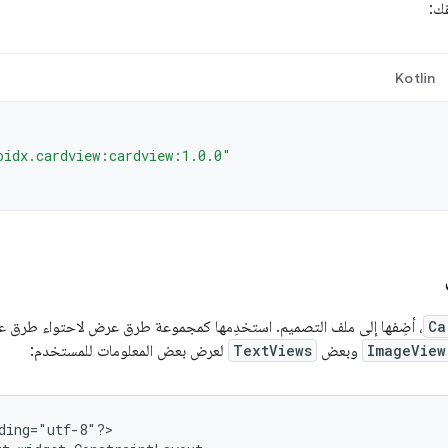
ك:
Kotlin
oidx.cardview:cardview:1.0.0"
Ca
، أضِفها إلى ملف التصميم. استخدِمها كمجموعة طرق عرض لاحتواء طرق عر
ImageView
وبعض
TextViews
لعرض بعض المعلومات للمستخدم:
ding="utf-8"?>
