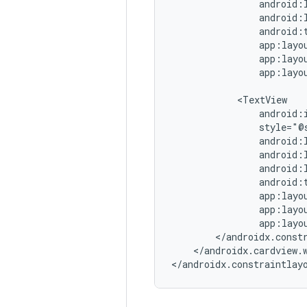
android:
app:layo
android:
app:layo
</androidx.cardview.w