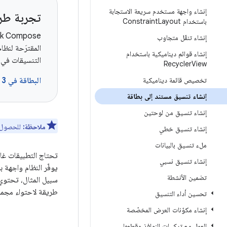
إنشاء واجهة مستخدم سريعة الاستجابة
تجربة طري
باستخدام Constraint
Layout
إنشاء تنقّل متجاوب
إنشاء قوائم ديناميكية باستخدام
التنسيقات في م
Recycler
View
تخصيص قائمة ديناميكية
البطاقة في Material 3 →
إنشاء تنسيق مستند إلى بطاقة
إنشاء تنسيق من لوحتين
ملاحظة:
للحصول ع
إنشاء تنسيق خطي
ملء تنسيق بالبيانات
تحتاج التطبيقات غال
إنشاء تنسيق نسبي
يوفّر النظام واجهة 
تضمين الأنشطة
سبيل المثال، تحتوي 
طريقة لاحتواء مجمو
تحسين أداء التنسيق
إنشاء مكوّنات العرض المخصّصة
العمل مع تركيبات النوافذ وقطعها