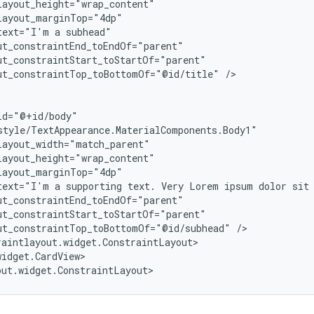
text="I'm
a
ut_constraintTop_toBottomOf="@id/title"
/>

text="I'm
a
supporting
text.
Very
Lorem
ipsum
dolor
sit
ut_constraintTop_toBottomOf="@id/subhead"
idget.CardView>
