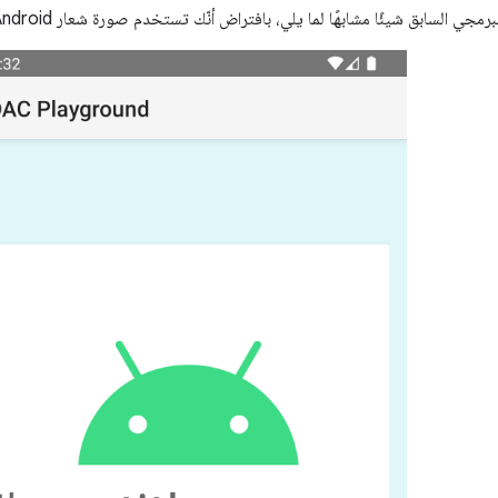
جي السابق شيئًا مشابهًا لما يلي، بافتراض أنّك تستخدم صورة شعار Android نفسها: