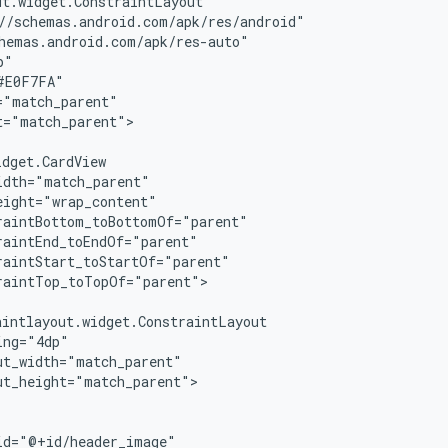
="match_parent">

raintTop_toTopOf="parent">

ut_height="match_parent">
