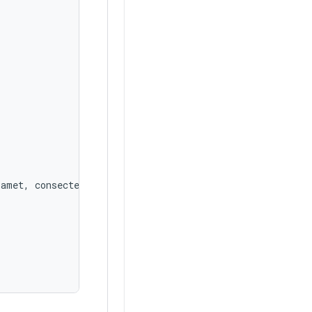
amet,
consectetur
adipiscing
elit,
sed
do
eiusmod
tempo