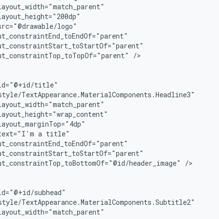
ut_constraintTop_toTopOf="parent"
/>

text="I'm
a
ut_constraintTop_toBottomOf="@id/header_image"
/>
