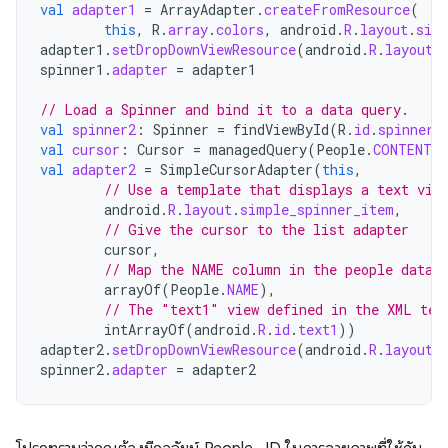
val
adapter1
=
ArrayAdapter
.
createFromResource
(
this
,
R
.
array
.
colors
,
android
.
R
.
layout
.
sim
adapter1
.
setDropDownViewResource
(
android
.
R
.
layout
.
spinner1
.
adapter
=
adapter1
// Load a Spinner and bind it to a data query.
val
spinner2
:
Spinner
=
findViewById
(
R
.
id
.
spinner2
val
cursor
:
Cursor
=
managedQuery
(
People
.
CONTENT_U
val
adapter2
=
SimpleCursorAdapter
(
this
,
// Use a template that displays a text vie
android
.
R
.
layout
.
simple_spinner_item
,
// Give the cursor to the list adapter
cursor
,
// Map the NAME column in the people datab
arrayOf
(
People
.
NAME
),
// The "text1" view defined in the XML tem
intArrayOf
(
android
.
R
.
id
.
text1
))
adapter2
.
setDropDownViewResource
(
android
.
R
.
layout
.
spinner2
.
adapter
=
adapter2