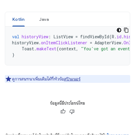
Kotlin
Java
val
historyView
:
ListView
=
findViewById
(
R
.
id
.
hist
historyView
.
onItemClickListener
=
AdapterView
.
OnIt
Toast
.
makeText
(
context
,
"You've got an event"
,
}
ดูการสนทนาเพิ่มเติมได้ที่หัวข้อ
สปินเนอร์
ข้อมูลนี้มีประโยชน์ไหม