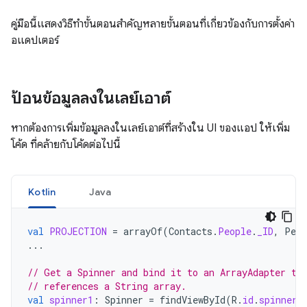
คู่มือนี้แสดงวิธีทําขั้นตอนสําคัญหลายขั้นตอนที่เกี่ยวข้องกับการตั้งค่า
อแดปเตอร์
ป้อนข้อมูลลงในเลย์เอาต์
หากต้องการเพิ่มข้อมูลลงในเลย์เอาต์ที่สร้างใน UI ของแอป ให้เพิ่ม
โค้ด ที่คล้ายกับโค้ดต่อไปนี้
Kotlin
Java
val
PROJECTION
=
arrayOf
(
Contacts
.
People
.
_ID
,
Peop
...
// Get a Spinner and bind it to an ArrayAdapter th
// references a String array.
val
spinner1
:
Spinner
=
findViewById
(
R
.
id
.
spinner1