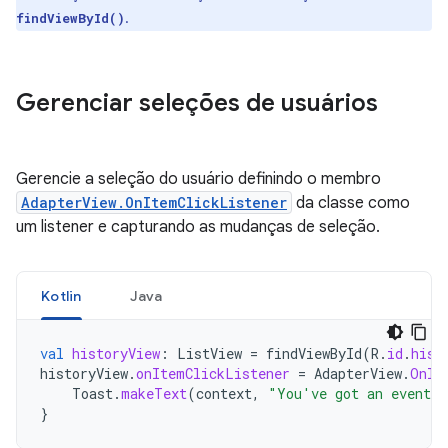
.
findViewById()
Gerenciar seleções de usuários
Gerencie a seleção do usuário definindo o membro
AdapterView.OnItemClickListener
da classe como
um listener e capturando as mudanças de seleção.
Kotlin
Java
val
historyView
:
ListView
=
findViewById
(
R
.
id
.
hist
historyView
.
onItemClickListener
=
AdapterView
.
OnIt
Toast
.
makeText
(
context
,
"You've got an event"
,
}