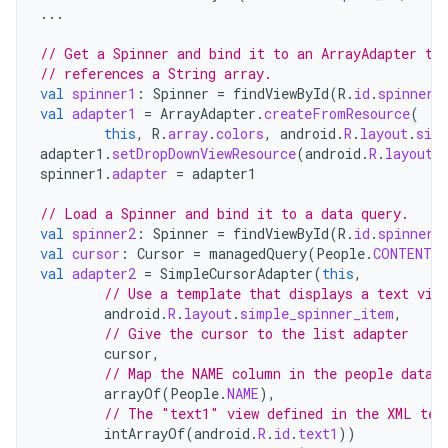
...
// Get a Spinner and bind it to an ArrayAdapter th
// references a String array.
val
spinner1
:
Spinner
=
findViewById
(
R
.
id
.
spinner1
val
adapter1
=
ArrayAdapter
.
createFromResource
(
this
,
R
.
array
.
colors
,
android
.
R
.
layout
.
sim
adapter1
.
setDropDownViewResource
(
android
.
R
.
layout
.
spinner1
.
adapter
=
adapter1
// Load a Spinner and bind it to a data query.
val
spinner2
:
Spinner
=
findViewById
(
R
.
id
.
spinner2
val
cursor
:
Cursor
=
managedQuery
(
People
.
CONTENT_U
val
adapter2
=
SimpleCursorAdapter
(
this
,
// Use a template that displays a text vie
android
.
R
.
layout
.
simple_spinner_item
,
// Give the cursor to the list adapter
cursor
,
// Map the NAME column in the people datab
arrayOf
(
People
.
NAME
),
// The "text1" view defined in the XML tem
intArrayOf
(
android
.
R
.
id
.
text1
))