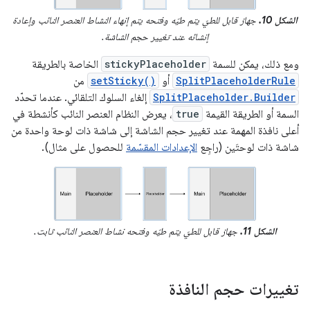
الشكل 10.
جهاز قابل للطيّ يتم طيّه وفتحه يتم إنهاء النشاط العنصر النائب وإعادة
إنشائه عند تغيير حجم الشاشة.
ومع ذلك، يمكن للسمة
stickyPlaceholder
الخاصة بالطريقة
SplitPlaceholderRule
أو
setSticky()
من
SplitPlaceholder.Builder
إلغاء السلوك التلقائي. عندما تحدّد
السمة أو الطريقة القيمة
true
، يعرض النظام العنصر النائب كأنشطة في
أعلى نافذة المهمة عند تغيير حجم الشاشة إلى شاشة ذات لوحة واحدة من
شاشة ذات لوحتَين (راجِع
الإعدادات المقسّمة
للحصول على مثال).
الشكل 11.
جهاز قابل للطيّ يتم طيّه وفتحه نشاط العنصر النائب ثابت.
تغييرات حجم النافذة