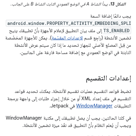
الشكل 13.
يبدأ النشاط A في الوضع العمودي الثابت النشاط B على الجانب.
يجب دائمًا إضافة السمة
android.window.PROPERTY_ACTIVITY_EMBEDDING_SPLI
TS_ENABLED
إلى ملف بيان التطبيق لإعلام الأجهزة بأنّ تطبيقك يتيح
تضمين الأنشطة (راجِع قسم
الإعدادات المقسّمة
). يمكن للأجهزة المخصّصة
من قِبل المصنّع الأصلي للجهاز تحديد ما إذا كان سيتم عرض الأنشطة
الثابتة في الوضع العمودي مع إضافة مساحة فارغة على الجانبين.
إعدادات التقسيم
تضبط قواعد التقسيم عمليات تقسيم الأنشطة. يمكنك تحديد قواعد
التقسيم في ملف إعداد XML أو من خلال إجراء طلبات إلى واجهة برمجة
التطبيقات
WindowManager
في Jetpack.
في كلتا الحالتين، يجب أن يصل تطبيقك إلى مكتبة WindowManager
ويجب أن يُعلم النظام بأنّ التطبيق قد نفّذ ميزة تضمين الأنشطة.