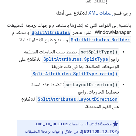
إعدادات اللغة
راجِع قسم
إعدادات XML
للاطّلاع على أمثلة.
بالنسبة إلى القواعد التي تم إنشاؤها باستخدام واجهات برمجة التطبيقات
WindowManager، أنشئ عنصر
SplitAttributes
باستخدام
SplitAttributes.Builder
واستدعِ طرق الإنشاء التالية:
setSplitType()
: يضبط نسب الحاويات المقسَّمة.
راجِع
SplitAttributes.SplitType
للاطّلاع على
الوسيطات الصالحة، بما في ذلك طريقة
.
SplitAttributes.SplitType.ratio()
setLayoutDirection()
: تضبط هذه السمة
تخطيط الحاويات. راجِع
SplitAttributes.LayoutDirection
للاطّلاع
على القيم المحتمَلة.
ملاحظة:
لا تتوفّر مواصفات
TOP_TO_BOTTOM
و
إلا من خلال واجهات برمجة التطبيقات
BOTTOM_TO_TOP