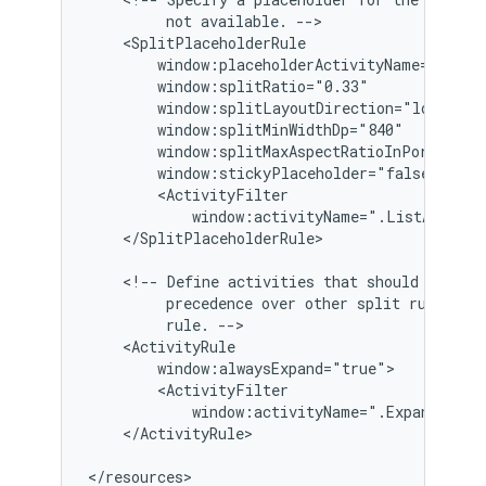
not
available.
</SplitPlaceholderRule>

<!--
Define
activities
that
should
never
precedence
over
other
split
rules
fo
rule.
</ActivityRule>
