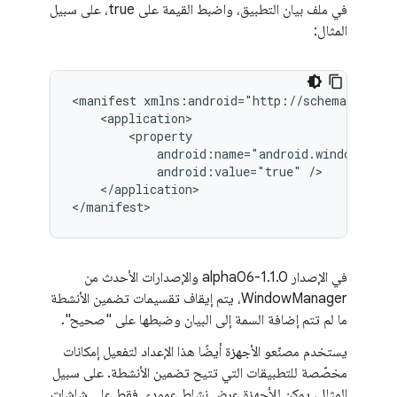
في ملف بيان التطبيق، واضبط القيمة على true، على سبيل
المثال:
<manifest
android:value="true"
</application>

في الإصدار 1.1.0-alpha06 والإصدارات الأحدث من
WindowManager، يتم إيقاف تقسيمات تضمين الأنشطة
ما لم تتم إضافة السمة إلى البيان وضبطها على "صحيح".
يستخدم مصنّعو الأجهزة أيضًا هذا الإعداد لتفعيل إمكانات
مخصّصة للتطبيقات التي تتيح تضمين الأنشطة. على سبيل
المثال، يمكن للأجهزة عرض نشاط عمودي فقط على شاشات