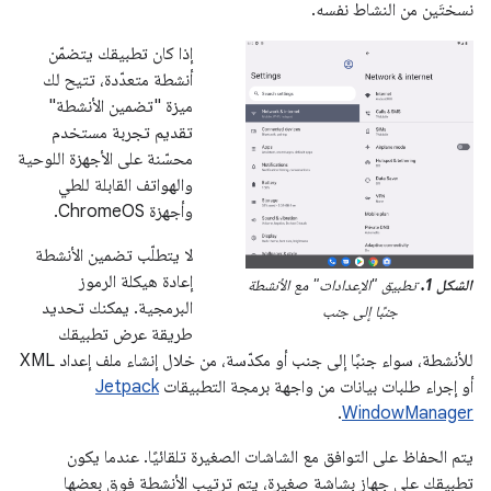
نسختَين من النشاط نفسه.
إذا كان تطبيقك يتضمّن
أنشطة متعدّدة، تتيح لك
ميزة "تضمين الأنشطة"
تقديم تجربة مستخدم
محسّنة على الأجهزة اللوحية
والهواتف القابلة للطي
وأجهزة ChromeOS.
لا يتطلّب تضمين الأنشطة
إعادة هيكلة الرموز
الشكل 1.
تطبيق "الإعدادات" مع الأنشطة
البرمجية. يمكنك تحديد
جنبًا إلى جنب
طريقة عرض تطبيقك
للأنشطة، سواء جنبًا إلى جنب أو مكدّسة، من خلال إنشاء ملف إعداد XML
أو إجراء طلبات بيانات من واجهة برمجة التطبيقات
Jetpack
.
WindowManager
يتم الحفاظ على التوافق مع الشاشات الصغيرة تلقائيًا. عندما يكون
تطبيقك على جهاز بشاشة صغيرة، يتم ترتيب الأنشطة فوق بعضها