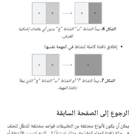
الشكل 6.
يبدأ النشاط "ب" النشاط "ج" بدون أي علامات إضافية
للغرض.
إطلاق نافذة كاملة لنشاط في المهمة نفسها:
الشكل 7.
يبدأ النشاط "أ" أو النشاط "ب" النشاط "ج" الذي يملأ
نافذة المهمة.
الرجوع إلى الصفحة السابقة
يمكن أن يكون لأنواع مختلفة من التطبيقات قواعد مختلفة للتنقّل للخلف
في حالة نافذة المهام المقسّمة، وذلك استنادًا إلى التبعيات بين الأنشطة أو