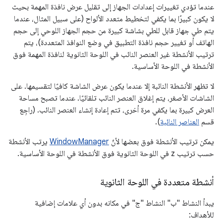
عندما تؤدي تغييرات إعدادات الجهاز إلى تقليل عرض نافذة المهمة بحيث
لا يكون كبيرًا بما يكفي لتخطيط متعدد الألواح (على سبيل المثال، عندما
يتم طي جهاز قابل للطي بشاشة كبيرة من حجم الجهاز اللوحي إلى حجم
الهاتف أو تغيير حجم نافذة التطبيق في وضع النوافذ المتعددة)، يتم
ترتيب الأنشطة غير العنصر النائب في اللوحة الثانوية لنافذة المهمة فوق
الأنشطة في اللوحة الأساسية.
لا تظهر الأنشطة النائبة إلا عندما يكون عرض الشاشة كافيًا لتقسيمها. على
الشاشات الأصغر، يتم إغلاق العنصر النائب تلقائيًا. عندما تصبح مساحة
العرض كبيرة بما يكفي مرة أخرى، تتم إعادة إنشاء العنصر النائب. (راجِع
قسم
العناصر النائبة
).
يمكن ترتيب الأنشطة فوق بعضها لأنّ
WindowManager
يرتب الأنشطة
حسب ترتيب z في اللوحة الثانوية فوق الأنشطة في اللوحة الأساسية.
أنشطة متعددة في اللوحة الثانوية
يبدأ النشاط "ب" النشاط "ج" في مكانه بدون أي علامات إضافية
للأهداف: