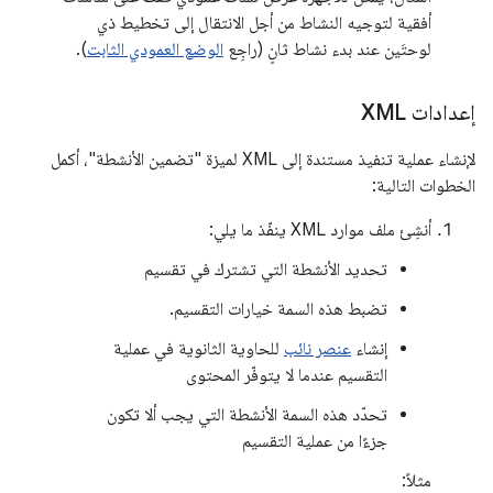
أفقية لتوجيه النشاط من أجل الانتقال إلى تخطيط ذي
لوحتَين عند بدء نشاط ثانٍ (راجِع
الوضع العمودي الثابت
).
إعدادات XML
لإنشاء عملية تنفيذ مستندة إلى XML لميزة "تضمين الأنشطة"، أكمل
الخطوات التالية:
أنشِئ ملف موارد XML ينفّذ ما يلي:
تحديد الأنشطة التي تشترك في تقسيم
تضبط هذه السمة خيارات التقسيم.
إنشاء
عنصر نائب
للحاوية الثانوية في عملية
التقسيم عندما لا يتوفّر المحتوى
تحدّد هذه السمة الأنشطة التي يجب ألا تكون
جزءًا من عملية التقسيم
مثلاً: