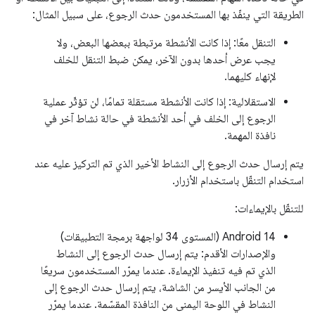
الطريقة التي ينفّذ بها المستخدمون حدث الرجوع، على سبيل المثال:
التنقل معًا: إذا كانت الأنشطة مرتبطة ببعضها البعض، ولا
يجب عرض أحدها بدون الآخر، يمكن ضبط التنقل للخلف
لإنهاء كليهما.
الاستقلالية: إذا كانت الأنشطة مستقلة تمامًا، لن تؤثّر عملية
الرجوع إلى الخلف في أحد الأنشطة في حالة نشاط آخر في
نافذة المهمة.
يتم إرسال حدث الرجوع إلى النشاط الأخير الذي تم التركيز عليه عند
استخدام التنقّل باستخدام الأزرار.
للتنقّل بالإيماءات:
‫Android 14 (المستوى 34 لواجهة برمجة التطبيقات)
والإصدارات الأقدم: يتم إرسال حدث الرجوع إلى النشاط
الذي تم فيه تنفيذ الإيماءة. عندما يمرّر المستخدمون سريعًا
من الجانب الأيسر من الشاشة، يتم إرسال حدث الرجوع إلى
النشاط في اللوحة اليمنى من النافذة المقسّمة. عندما يمرّر