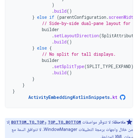
)
.
build
()
}
else
if
(
parentConfiguration
.
screenWidth
// Side-by-side dual-pane layout for wi
builder
.
setLayoutDirection
(
SplitAttribute
.
build
()
}
else
{
// No split for tall displays.
builder
.
setSplitType
(
SPLIT_TYPE_EXPAND
)
.
build
()
}
}
}
ActivityEmbeddingKotlinSnippets
.
kt
ملاحظة:
لا تتوفّر مواصفات
و
إلا
BOTTOM_TO_TOP
TOP_TO_BOTTOM
من خلال واجهات برمجة التطبيقات WindowManager. لا تتوافق السمة مع
سمات XML المشابهة.