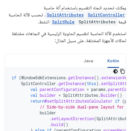
يمكنك تحديد اتجاه التقسيم باستخدام آلة حاسبة
SplitController
SplitAttributes
. تحسب الآلة الحاسبة
قيمة
SplitAttributes
SplitRule
النشط.
استخدِم الآلة الحاسبة لتقسيم الحاوية الرئيسية في اتجاهات مختلفة
لحالات الأجهزة المختلفة، على سبيل المثال:
Java
Kotlin
if
(
WindowSdkExtensions
.
getInstance
().
extensionVer
SplitController
.
getInstance
(
this
).
setSplitAttr
val
parentConfiguration
=
params
.
parentCon
val
builder
=
SplitAttributes
.
Builder
()
return
@setSplitAttributesCalculator
if
(
pa
// Side-by-side dual-pane layout for wi
builder
.
setLayoutDirection
(
SplitAttribute
.
build
()
}
else
if
(
parentConfiguration
.
screenHeigh