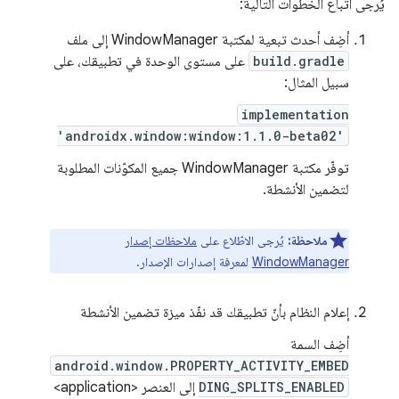
يُرجى اتّباع الخطوات التالية:
أضِف أحدث تبعية لمكتبة WindowManager إلى ملف
build.gradle
على مستوى الوحدة في تطبيقك، على
سبيل المثال:
implementation
'androidx.window:window:1.1.0-beta02'
توفّر مكتبة WindowManager جميع المكوّنات المطلوبة
لتضمين الأنشطة.
ملاحظة:
يُرجى الاطّلاع على
ملاحظات إصدار
WindowManager
لمعرفة إصدارات الإصدار.
إعلام النظام بأنّ تطبيقك قد نفّذ ميزة تضمين الأنشطة
أضِف السمة
android.window.PROPERTY_ACTIVITY_EMBED
DING_SPLITS_ENABLED
إلى العنصر <application>