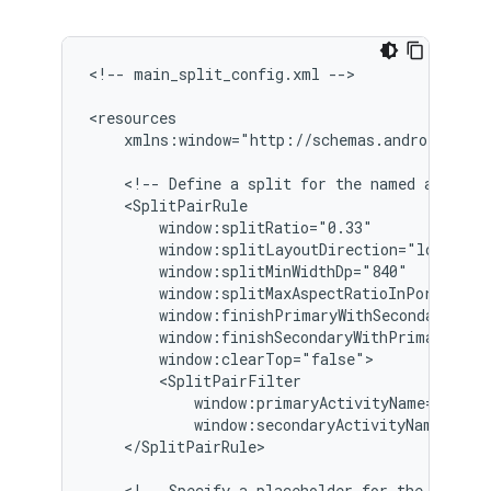
<!--
main_split_config.xml
-->

xmlns:window="http://schemas.android.com/
<!--
Define
a
split
for
the
named
activit
</SplitPairRule>

<!--
Specify
a
placeholder
for
the
second