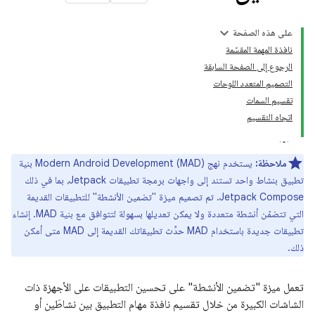
على هذه الصفحة
نافذة المهمة المقسّمة
الرجوع إلى الصفحة السابقة
التصميم المتعدد اللوحات
تقسيم السمات
اتجاه التقسيم
ملاحظة:
يستخدم نهج Modern Android Development (MAD) بنية
تطبيق بنشاط واحد تستند إلى واجهات برمجة تطبيقات Jetpack، بما في ذلك
Jetpack Compose. تم تصميم ميزة "تضمين الأنشطة" للتطبيقات القديمة
التي تتضمّن أنشطة متعددة ولا يمكن تعديلها بسهولة لتتوافق مع بنية MAD. إنشاء
تطبيقات جديدة باستخدام MAD حدِّث تطبيقاتك القديمة إلى MAD متى أمكن
ذلك.
تعمل ميزة "تضمين الأنشطة" على تحسين التطبيقات على الأجهزة ذات
الشاشات الكبيرة من خلال تقسيم نافذة مهام التطبيق بين نشاطَين أو