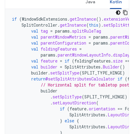
Java
Kotlin
if
(
WindowSdkExtensions
.
getInstance
().
extensionVer
SplitController
.
getInstance
(
this
).
setSplitAttr
val
tag
=
params
.
splitRuleTag
val
parentWindowMetrics
=
params
.
parentWin
val
parentConfiguration
=
params
.
parentCon
val
foldingFeatures
=
params
.
parentWindowLayoutInfo
.
displayF
val
feature
=
if
(
foldingFeatures
.
size
==
val
builder
=
SplitAttributes
.
Builder
()
builder
.
setSplitType
(
SPLIT_TYPE_HINGE
)
return
@setSplitAttributesCalculator
if
(
fe
// Horizontal split for tabletop postur
builder
.
setSplitType
(
SPLIT_TYPE_HINGE
)
.
setLayoutDirection
(
if
(
feature
.
orientation
==
Fol
SplitAttributes
.
LayoutDire
}
else
{
SplitAttributes
.
LayoutDire
}