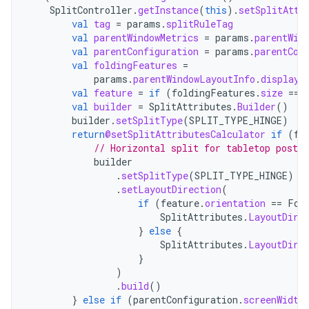
SplitController
.
getInstance
(
this
).
setSplitAttr
val
tag
=
params
.
splitRuleTag
val
parentWindowMetrics
=
params
.
parentWin
val
parentConfiguration
=
params
.
parentCon
val
foldingFeatures
=
params
.
parentWindowLayoutInfo
.
displayF
val
feature
=
if
(
foldingFeatures
.
size
==
val
builder
=
SplitAttributes
.
Builder
()
builder
.
setSplitType
(
SPLIT_TYPE_HINGE
)
return
@setSplitAttributesCalculator
if
(
fe
// Horizontal split for tabletop postur
builder
.
setSplitType
(
SPLIT_TYPE_HINGE
)
.
setLayoutDirection
(
if
(
feature
.
orientation
==
Fol
SplitAttributes
.
LayoutDire
}
else
{
SplitAttributes
.
LayoutDire
}
)
.
build
()
}
else
if
(
parentConfiguration
.
screenWidth