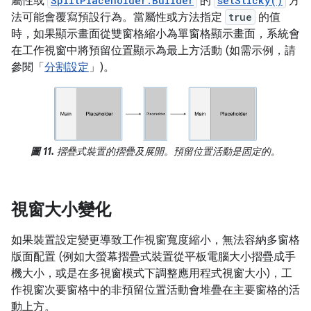
屬性或
SplitPlaceholder.Builder
的
setSticky()
方
法可能會覆寫預設行為。當屬性或方法指定
true
的值
時，如果顯示畫面從雙窗格縮小為單窗格顯示畫面，系統會
在工作視窗中將預留位置顯示為最上方活動 (如需示例，請
參閱「
分割設定
」)。
圖 11.
摺疊式裝置的摺疊及展開。預留位置活動是固定的。
視窗大小變化
如果裝置設定變更導致工作視窗寬度縮小，無法容納多窗格
版面配置 (例如大螢幕摺疊式裝置從平板電腦大小摺疊成手
機大小，或是在多視窗模式下調整應用程式視窗大小)，工
作視窗次要窗格中的非預留位置活動會堆疊在主要窗格的活
動上方。