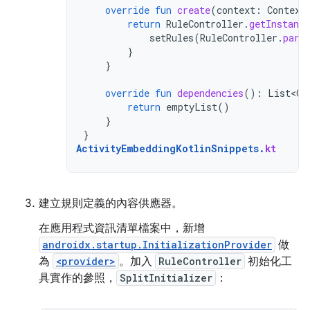
override
fun
create
(
context
:
Context
return
RuleController
.
getInstance
setRules
(
RuleController
.
pars
}
}
override
fun
dependencies
():
List<Cl
return
emptyList
()
}
}
ActivityEmbeddingKotlinSnippets
.
kt
建立規則定義的內容供應器。
在應用程式資訊清單檔案中，新增
androidx.startup.InitializationProvider
做
為
<provider>
。加入
RuleController
初始化工
具實作的參照，
SplitInitializer
：