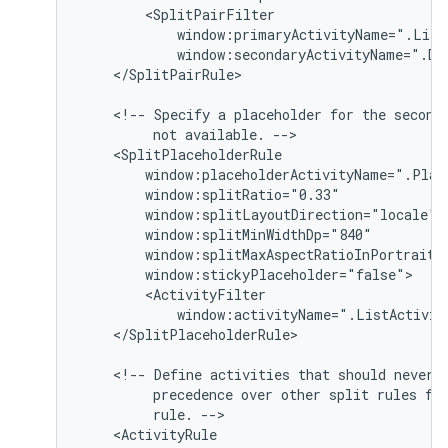
</SplitPairRule>

<!--
Specify
a
placeholder
for
the
second
not
available.
</SplitPlaceholderRule>

<!--
Define
activities
that
should
never
precedence
over
other
split
rules
fo
rule.