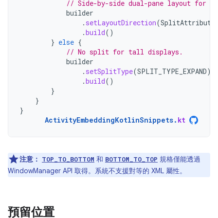
// Side-by-side dual-pane layout for wi
builder
.
setLayoutDirection
(
SplitAttribute
.
build
()
}
else
{
// No split for tall displays.
builder
.
setSplitType
(
SPLIT_TYPE_EXPAND
)
.
build
()
}
}
}
ActivityEmbeddingKotlinSnippets
.
kt
注意：
和
規格僅能透過
TOP_TO_BOTTOM
BOTTOM_TO_TOP
WindowManager API 取得。系統不支援對等的 XML 屬性。
預留位置