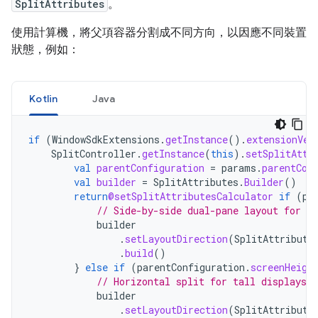
SplitAttributes
。
使用計算機，將父項容器分割成不同方向，以因應不同裝置
狀態，例如：
Kotlin
Java
if
(
WindowSdkExtensions
.
getInstance
().
extensionVer
SplitController
.
getInstance
(
this
).
setSplitAttr
val
parentConfiguration
=
params
.
parentCon
val
builder
=
SplitAttributes
.
Builder
()
return
@setSplitAttributesCalculator
if
(
pa
// Side-by-side dual-pane layout for wi
builder
.
setLayoutDirection
(
SplitAttribute
.
build
()
}
else
if
(
parentConfiguration
.
screenHeigh
// Horizontal split for tall displays.
builder
.
setLayoutDirection
(
SplitAttribute