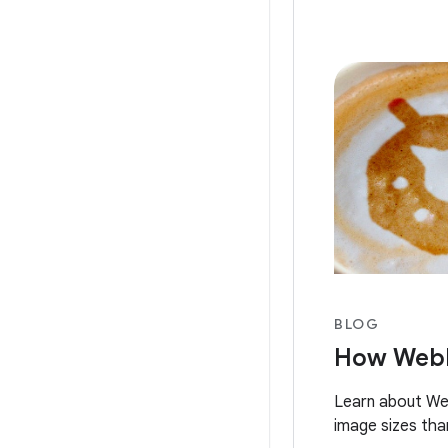
BLOG
How WebP
Learn about Web
image sizes th