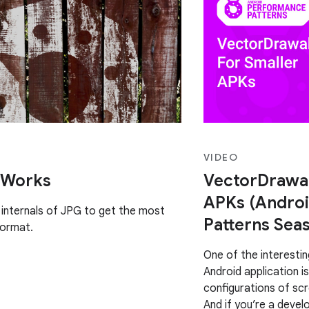
VIDEO
 Works
VectorDrawab
APKs (Andro
internals of JPG to get the most
Patterns Seas
 format.
One of the interestin
Android application i
configurations of sc
And if you’re a deve