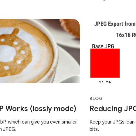
being available on th
chances are
BLOG
 Works (lossly mode)
Reducing JPG 
P, which can give you even smaller
Keep your JPGs lean 
an JPEG.
bits.