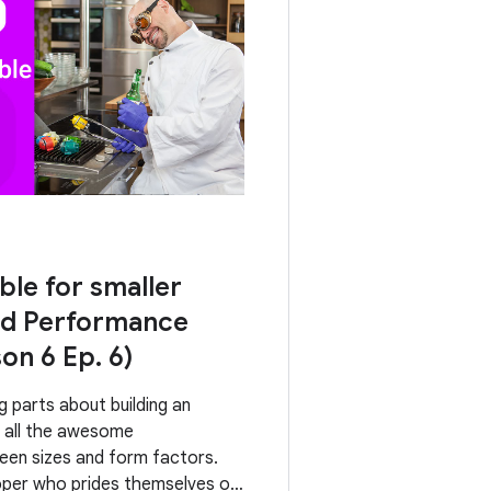
le for smaller
id Performance
on 6 Ep. 6)
g parts about building an
s all the awesome
reen sizes and form factors.
loper who prides themselves on