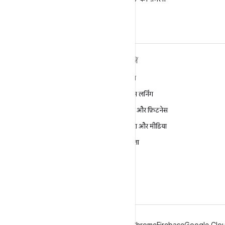
करें
ANDROID के बारे में ज़्यादा
खोजें
जानें
गेमिंग
Android
मशीन लर्निंग
Android for Enterprise
सेहत और फ़िटनेस
सुरक्षा
कैमरा और मीडिया
सोर्स
निजता
समाचार
5G
ब्लॉग
पॉडकास्ट