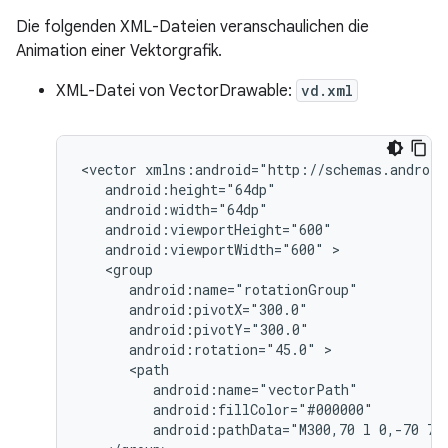
Die folgenden XML-Dateien veranschaulichen die
Animation einer Vektorgrafik.
XML-Datei von VectorDrawable:
vd.xml
<vector
android:viewportWidth="600"
android:rotation="45.0"
android:pathData="M300,70
l
0,-70
70