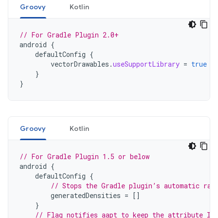
Groovy
Kotlin
// For Gradle Plugin 2.0+
android
{
defaultConfig
{
vectorDrawables
.
useSupportLibrary
=
true
}
}
Groovy
Kotlin
// For Gradle Plugin 1.5 or below
android
{
defaultConfig
{
// Stops the Gradle plugin’s automatic ras
generatedDensities
=
[]
}
// Flag notifies aapt to keep the attribute ID