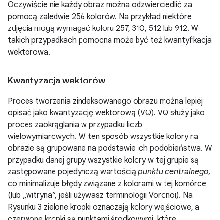
Oczywiście nie każdy obraz można odzwierciedlić za
pomocą zaledwie 256 kolorów. Na przykład niektóre
zdjęcia mogą wymagać koloru 257, 310, 512 lub 912. W
takich przypadkach pomocna może być też kwantyfikacja
wektorowa.
Kwantyzacja wektorów
Proces tworzenia zindeksowanego obrazu można lepiej
opisać jako kwantyzację wektorową (VQ). VQ służy jako
proces zaokrąglania w przypadku liczb
wielowymiarowych. W ten sposób wszystkie kolory na
obrazie są grupowane na podstawie ich podobieństwa. W
przypadku danej grupy wszystkie kolory w tej grupie są
zastępowane pojedynczą wartością
punktu centralnego
,
co minimalizuje błędy związane z kolorami w tej komórce
(lub „witryna”, jeśli używasz terminologii Voronoi). Na
Rysunku 3 zielone kropki oznaczają kolory wejściowe, a
czerwone kropki są punktami środkowymi, które