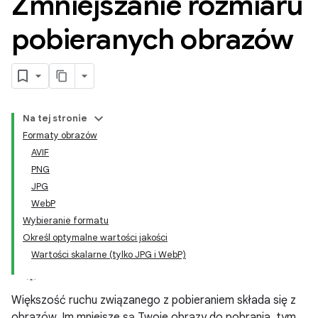
Zmniejszanie rozmiaru
pobieranych obrazów
Na tej stronie
Formaty obrazów
AVIF
PNG
JPG
WebP
Wybieranie formatu
Określ optymalne wartości jakości
Wartości skalarne (tylko JPG i WebP)
Większość ruchu związanego z pobieraniem składa się z
obrazów. Im mniejsze są Twoje obrazy do pobrania, tym