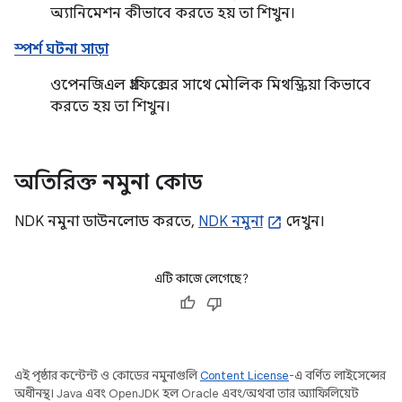
অ্যানিমেশন কীভাবে করতে হয় তা শিখুন।
স্পর্শ ঘটনা সাড়া
ওপেনজিএল গ্রাফিক্সের সাথে মৌলিক মিথস্ক্রিয়া কিভাবে
করতে হয় তা শিখুন।
অতিরিক্ত নমুনা কোড
NDK নমুনা ডাউনলোড করতে,
NDK নমুনা
দেখুন।
এটি কাজে লেগেছে?
এই পৃষ্ঠার কন্টেন্ট ও কোডের নমুনাগুলি
Content License
-এ বর্ণিত লাইসেন্সের
অধীনস্থ। Java এবং OpenJDK হল Oracle এবং/অথবা তার অ্যাফিলিয়েট