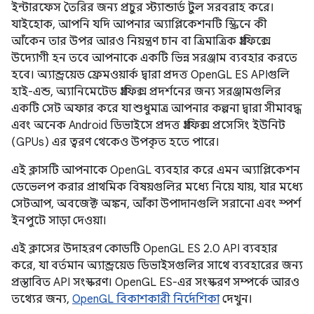
ইন্টারফেস তৈরির জন্য প্রচুর স্ট্যান্ডার্ড টুল সরবরাহ করে।
যাইহোক, আপনি যদি আপনার অ্যাপ্লিকেশনটি স্ক্রিনে কী
আঁকেন তার উপর আরও নিয়ন্ত্রণ চান বা ত্রিমাত্রিক গ্রাফিক্সে
উদ্যোগী হন তবে আপনাকে একটি ভিন্ন সরঞ্জাম ব্যবহার করতে
হবে। অ্যান্ড্রয়েড ফ্রেমওয়ার্ক দ্বারা প্রদত্ত OpenGL ES APIগুলি
হাই-এন্ড, অ্যানিমেটেড গ্রাফিক্স প্রদর্শনের জন্য সরঞ্জামগুলির
একটি সেট অফার করে যা শুধুমাত্র আপনার কল্পনা দ্বারা সীমাবদ্ধ
এবং অনেক Android ডিভাইসে প্রদত্ত গ্রাফিক্স প্রসেসিং ইউনিট
(GPUs) এর ত্বরণ থেকেও উপকৃত হতে পারে।
এই ক্লাসটি আপনাকে OpenGL ব্যবহার করে এমন অ্যাপ্লিকেশন
ডেভেলপ করার প্রাথমিক বিষয়গুলির মধ্যে নিয়ে যায়, যার মধ্যে
সেটআপ, অবজেক্ট অঙ্কন, আঁকা উপাদানগুলি সরানো এবং স্পর্শ
ইনপুটে সাড়া দেওয়া।
এই ক্লাসের উদাহরণ কোডটি OpenGL ES 2.0 API ব্যবহার
করে, যা বর্তমান অ্যান্ড্রয়েড ডিভাইসগুলির সাথে ব্যবহারের জন্য
প্রস্তাবিত API সংস্করণ। OpenGL ES-এর সংস্করণ সম্পর্কে আরও
তথ্যের জন্য,
OpenGL বিকাশকারী নির্দেশিকা
দেখুন।