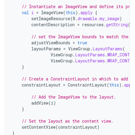
// Instantiate an ImageView and define its pro
val
i
=
ImageView
(
this
).
apply
{
setImageResource
(
R
.
drawable
.
my_image
)
contentDescription
=
resources
.
getString
(
R
// set the ImageView bounds to match the D
adjustViewBounds
=
true
layoutParams
=
ViewGroup
.
LayoutParams
(
ViewGroup
.
LayoutParams
.
WRAP_CONTEN
ViewGroup
.
LayoutParams
.
WRAP_CONTEN
}
// Create a ConstraintLayout in which to add t
constraintLayout
=
ConstraintLayout
(
this
).
appl
// Add the ImageView to the layout.
addView
(
i
)
}
// Set the layout as the content view.
setContentView
(
constraintLayout
)
}