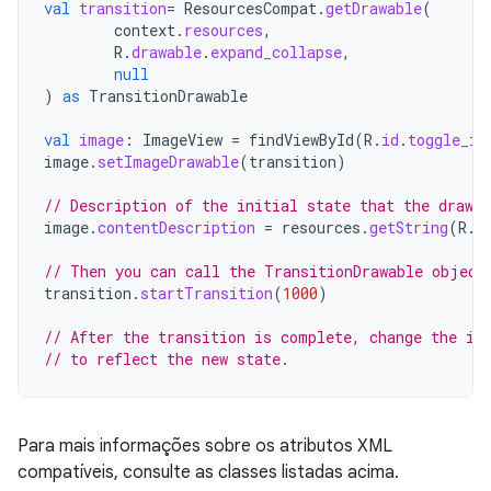
val
transition
=
ResourcesCompat
.
getDrawable
(
context
.
resources
,
R
.
drawable
.
expand_collapse
,
null
)
as
TransitionDrawable
val
image
:
ImageView
=
findViewById
(
R
.
id
.
toggle_im
image
.
setImageDrawable
(
transition
)
// Description of the initial state that the drawab
image
.
contentDescription
=
resources
.
getString
(
R
.
s
// Then you can call the TransitionDrawable object
transition
.
startTransition
(
1000
)
// After the transition is complete, change the im
// to reflect the new state.
Para mais informações sobre os atributos XML
compatíveis, consulte as classes listadas acima.