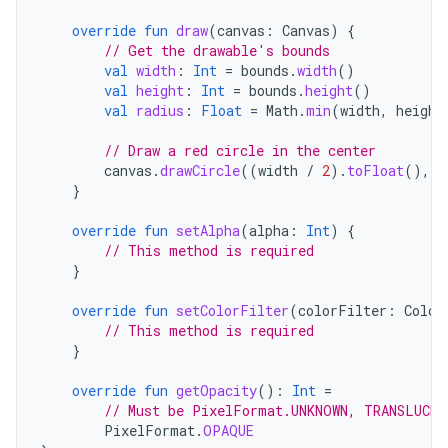
override
fun
draw
(
canvas
:
Canvas
)
{
// Get the drawable's bounds
val
width
:
Int
=
bounds
.
width
()
val
height
:
Int
=
bounds
.
height
()
val
radius
:
Float
=
Math
.
min
(
width
,
height
// Draw a red circle in the center
canvas
.
drawCircle
((
width
/
2
).
toFloat
(),
(
}
override
fun
setAlpha
(
alpha
:
Int
)
{
// This method is required
}
override
fun
setColorFilter
(
colorFilter
:
Color
// This method is required
}
override
fun
getOpacity
():
Int
=
// Must be PixelFormat.UNKNOWN, TRANSLUCE
PixelFormat
.
OPAQUE