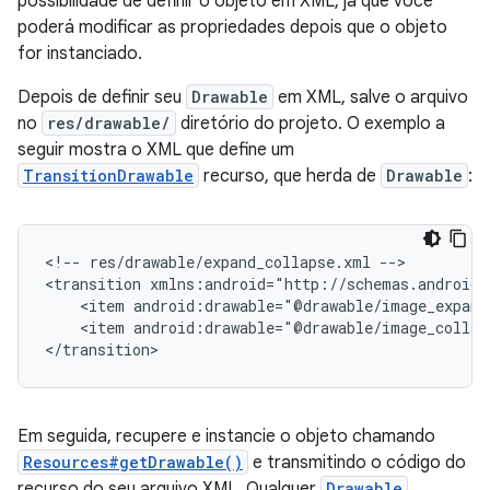
possibilidade de definir o objeto em XML, já que você
poderá modificar as propriedades depois que o objeto
for instanciado.
Depois de definir seu
Drawable
em XML, salve o arquivo
no
res/drawable/
diretório do projeto. O exemplo a
seguir mostra o XML que define um
TransitionDrawable
recurso, que herda de
Drawable
:
<!--
res/drawable/expand_collapse.xml
-->

<transition
<item
<item
android:drawable="@drawable/image_collaps
</transition>
Em seguida, recupere e instancie o objeto chamando
Resources#getDrawable()
e transmitindo o código do
recurso do seu arquivo XML. Qualquer
Drawable