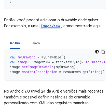
}
Então, você poderá adicionar o drawable onde quiser.
Por exemplo, a uma
ImageView
, como mostrado aqui:
Kotlin
Java
val
myDrawing
=
MyDrawable
()
val
image
:
ImageView
=
findViewById
(
R
.
id
.
imageView
image
.
setImageDrawable
(
myDrawing
)
image
.
contentDescription
=
resources
.
getString
(
R
.
s
No Android 7.0 (nível 24 da API) e versões mais recentes,
também é possível definir instâncias do drawable
personalizado com XML das seguintes maneiras: