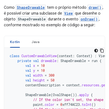
Como
ShapeDrawable
tem o próprio método
draw()
,
é possível criar uma subclasse de
View
que desenhe o
objeto
ShapeDrawable
durante o evento
onDraw()
,
conforme mostrado no exemplo de código a seguir:
Kotlin
Java
class
CustomDrawableView
(
context
:
Context
)
:
View
(
private
val
drawable
:
ShapeDrawable
=
run
{
val
x
=
10
val
y
=
10
val
width
=
300
val
height
=
50
contentDescription
=
context
.
resources
.
getS
ShapeDrawable
(
OvalShape
()).
apply
{
// If the color isn't set, the shape u
paint
.
color
=
0
xff74AC23
.
toInt
()