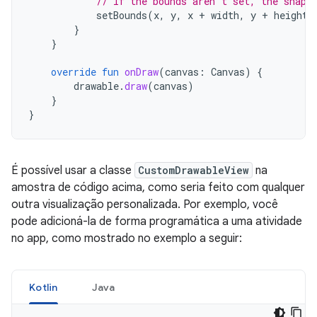
// If the bounds aren't set, the shape
setBounds
(
x
,
y
,
x
+
width
,
y
+
height
)
}
}
override
fun
onDraw
(
canvas
:
Canvas
)
{
drawable
.
draw
(
canvas
)
}
}
É possível usar a classe
CustomDrawableView
na
amostra de código acima, como seria feito com qualquer
outra visualização personalizada. Por exemplo, você
pode adicioná-la de forma programática a uma atividade
no app, como mostrado no exemplo a seguir:
Kotlin
Java