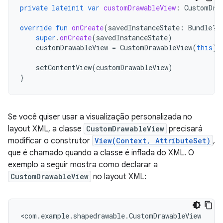
private
lateinit
var
customDrawableView
:
CustomDra
override
fun
onCreate
(
savedInstanceState
:
Bundle?)
super
.
onCreate
(
savedInstanceState
)
customDrawableView
=
CustomDrawableView
(
this
)
setContentView
(
customDrawableView
)
}
Se você quiser usar a visualização personalizada no
layout XML, a classe
CustomDrawableView
precisará
modificar o construtor
View(Context, AttributeSet)
,
que é chamado quando a classe é inflada do XML. O
exemplo a seguir mostra como declarar a
CustomDrawableView
no layout XML: