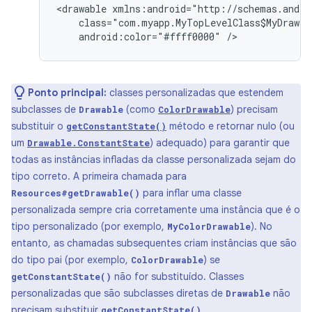
<drawable
android:color="#ffff0000"
/>
Ponto principal:
classes personalizadas que estendem
subclasses de
(como
) precisam
Drawable
ColorDrawable
substituir o
método e retornar nulo (ou
getConstantState()
um
) adequado) para garantir que
Drawable.ConstantState
todas as instâncias infladas da classe personalizada sejam do
tipo correto. A primeira chamada para
para inflar uma classe
Resources#getDrawable()
personalizada sempre cria corretamente uma instância que é o
tipo personalizado (por exemplo,
). No
MyColorDrawable
entanto, as chamadas subsequentes criam instâncias que são
do tipo pai (por exemplo,
) se
ColorDrawable
não for substituído. Classes
getConstantState()
personalizadas que são subclasses diretas de
não
Drawable
precisam substituir
.
getConstantState()