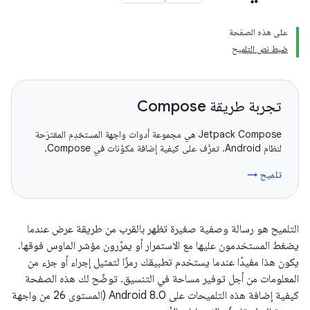
على هذه الصفحة
ضبط نص التلميح
تجربة طريقة Compose
‫Jetpack Compose هي مجموعة أدوات واجهة المستخدِم المقترَحة
لنظام Android. تعرَّف على كيفية إضافة مكوّنات في Compose.
تلميح →
التلميح هو رسالة وصفية صغيرة تظهر بالقرب من طريقة عرض عندما
يضغط المستخدمون عليها مع الاستمرار أو يمرّرون مؤشر الماوس فوقها.
يكون هذا مفيدًا عندما يستخدم تطبيقك رمزًا لتمثيل إجراء أو جزء من
المعلومات من أجل توفير مساحة في التنسيق. توضّح لك هذه الصفحة
كيفية إضافة هذه التلميحات على Android 8.0 (المستوى 26 من واجهة