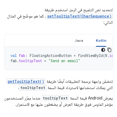
لتحديد نص التلميح في الرمز، استخدِم طريقة
setTooltipText(CharSequence)
، كما هو موضّح في المثال
التالي:
Java
Kotlin
val
fab
:
FloatingActionButton
=
findViewById
(
R
.
id
.
fab
.
tooltipText
=
"Send an email"
تتضمّن واجهة برمجة التطبيقات أيضًا طريقة
getTooltipText()
التي يمكنك استخدامها لاسترداد قيمة السمة
tooltipText
.
يعرض Android قيمة السمة
tooltipText
عندما يمرّر المستخدمون
مؤشر الماوس فوق طريقة العرض أو يضغطون عليها مع الاستمرار.