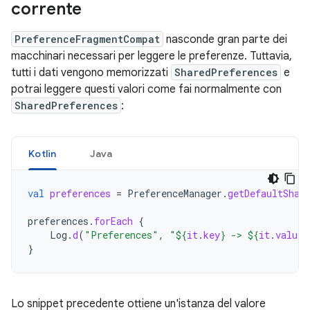
corrente
PreferenceFragmentCompat
nasconde gran parte dei
macchinari necessari per leggere le preferenze. Tuttavia,
tutti i dati vengono memorizzati
SharedPreferences
e
potrai leggere questi valori come fai normalmente con
SharedPreferences
:
Kotlin
Java
val
preferences
=
PreferenceManager
.
getDefaultShar
preferences
.
forEach
{
Log
.
d
(
"Preferences"
,
"
${
it
.
key
}
 -> 
${
it
.
value
}
}
Lo snippet precedente ottiene un'istanza del valore