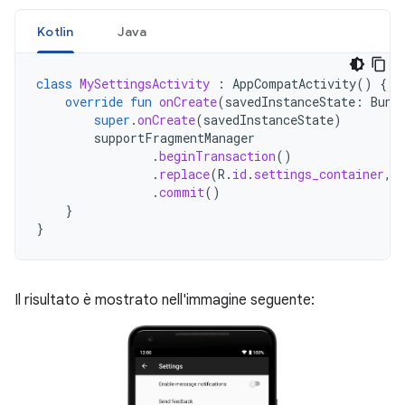
Kotlin
Java
class
MySettingsActivity
:
AppCompatActivity
()
{
override
fun
onCreate
(
savedInstanceState
:
Bund
super
.
onCreate
(
savedInstanceState
)
supportFragmentManager
.
beginTransaction
()
.
replace
(
R
.
id
.
settings_container
,
.
commit
()
}
}
Il risultato è mostrato nell'immagine seguente: