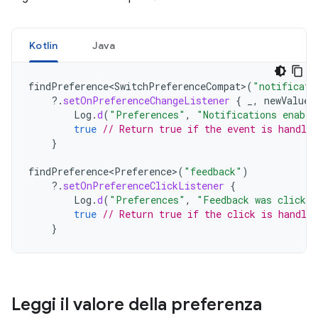
Kotlin
Java
findPreference<SwitchPreferenceCompat>
(
"notificati
?.
setOnPreferenceChangeListener
{
_
,
newValue
Log
.
d
(
"Preferences"
,
"Notifications enable
true
// Return true if the event is handled
}
findPreference<Preference>
(
"feedback"
)
?.
setOnPreferenceClickListener
{
Log
.
d
(
"Preferences"
,
"Feedback was clicked
true
// Return true if the click is handled
}
Leggi il valore della preferenza