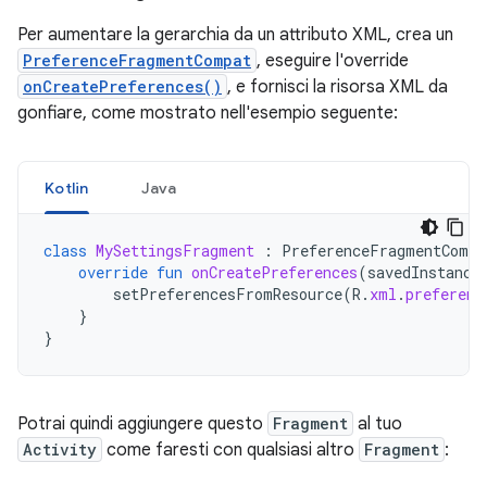
Per aumentare la gerarchia da un attributo XML, crea un
PreferenceFragmentCompat
, eseguire l'override
onCreatePreferences()
, e fornisci la risorsa XML da
gonfiare, come mostrato nell'esempio seguente:
Kotlin
Java
class
MySettingsFragment
:
PreferenceFragmentCompa
override
fun
onCreatePreferences
(
savedInstance
setPreferencesFromResource
(
R
.
xml
.
preferenc
}
}
Potrai quindi aggiungere questo
Fragment
al tuo
Activity
come faresti con qualsiasi altro
Fragment
: