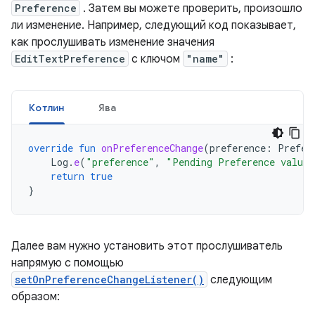
Preference
. Затем вы можете проверить, произошло
ли изменение. Например, следующий код показывает,
как прослушивать изменение значения
EditTextPreference
с ключом
"name"
:
Котлин
Ява
override
fun
onPreferenceChange
(
preference
:
Prefer
Log
.
e
(
"preference"
,
"Pending Preference value 
return
true
}
Далее вам нужно установить этот прослушиватель
напрямую с помощью
setOnPreferenceChangeListener()
следующим
образом: