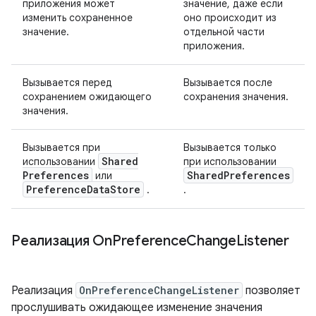
приложения может
значение, даже если
изменить сохраненное
оно происходит из
значение.
отдельной части
приложения.
Вызывается перед
Вызывается после
сохранением ожидающего
сохранения значения.
значения.
Вызывается при
Вызывается только
Shared
использовании
при использовании
Preferences
Shared
Preferences
или
Preference
Data
Store
.
.
Реализация On
Preference
Change
Listener
Реализация
OnPreferenceChangeListener
позволяет
прослушивать ожидающее изменение значения