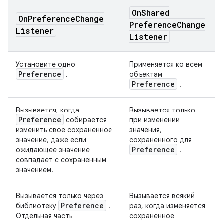
On
Shared
On
Preference
Change
Preference
Change
Listener
Listener
Установите одно
Применяется ко всем
Preference
.
объектам
Preference
.
Вызывается, когда
Вызывается только
Preference
собирается
при изменении
изменить свое сохраненное
значения,
значение, даже если
сохраненного для
Preference
ожидающее значение
.
совпадает с сохраненным
значением.
Вызывается только через
Вызывается всякий
Preference
библиотеку
.
раз, когда изменяется
Отдельная часть
сохраненное