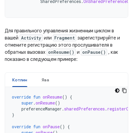
SharedPreferences
.
OnSharedPreferenceCh
Для правильного управления жизненным циклом в
вашей
Activity
или
Fragment
зарегистрируйте и
отмените регистрацию этого прослушивателя в
обратных вызовах
onResume()
и
onPause()
, как
показано в следующем примере:
Котлин
Ява
override
fun
onResume
()
{
super
.
onResume
()
preferenceManager
.
sharedPreferences
.
registerOn
}
override
fun
onPause
()
{
super
.
onPause
()