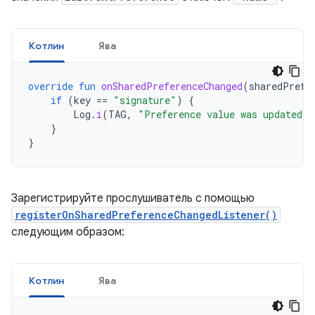
Котлин
Ява
override
fun
onSharedPreferenceChanged
(
sharedPrefe
if
(
key
==
"signature"
)
{
Log
.
i
(
TAG
,
"Preference value was updated t
}
}
Зарегистрируйте прослушиватель с помощью
registerOnSharedPreferenceChangedListener()
следующим образом:
Котлин
Ява