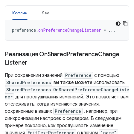
Котлин
Ява
preference
.
onPreferenceChangeListener
=
...
Реализация On
Shared
Preference
Change
Listener
При сохранении значений
Preference
с помощью
SharedPreferences
вы также можете использовать
SharedPreferences.OnSharedPreferenceChangeListe
ner
для прослушивания изменений. Это позволяет вам
отслеживать, когда изменяются значения,
сохраненные в ваших
Preference
, например, при
синхронизации настроек с сервером. В следующем
примере показано, как прослушивать изменение
значения
EditTextPreference
с ключом
"name"
: