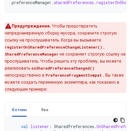
preferenceManager
.
sharedPreferences
.
registerOnShar
Предупреждение.
Чтобы предотвратить
непреднамеренную сборку мусора, сохраните строгую
ссылку на прослушиватель. Когда вы вызываете
,
registerOnSharedPreferenceChangeListener()
не сохраняет строгую ссылку на
SharedPreferenceManager
прослушиватель. Чтобы решить эту проблему, вы можете
реализовать
onSharedPreferenceChanged()
непосредственно в
. Вы также
PreferenceFragmentCompat
можете создать переменную экземпляра, как показано в
следующем примере:
Котлин
Ява
val
listener
:
SharedPreferences
.
OnSharedPrefer