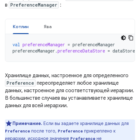
в
PreferenceManager
:
Котлин
Ява
val
preferenceManager
=
preferenceManager
preferenceManager
.
preferenceDataStore
=
dataStore
Хранилище данных, настроенное для определенного
Preference
переопределяет любое хранилище
данных, настроенное для соответствующей иерархии.
В большинстве случаев вы устанавливаете хранилище
данных для всей иерархии.
Примечание.
Если вы задаете хранилище данных для
после того,
прикреплено к
Preference
Preference
иерархии, исходное значение
не
Preference