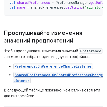
val
sharedPreferences
=
PreferenceManager
.
getDefau
val
name
=
sharedPreferences
.
getString
(
"signature"
Прослушивайте изменения
значений предпочтений
Чтобы прослушивать изменения значений
Preference
, вы можете выбрать один из двух интерфейсов:
Preference.OnPreferenceChangeListener
SharedPreferences.OnSharedPreferenceChange
Listener
В следующей таблице показано, чем отличаются эти
два интерфейса: