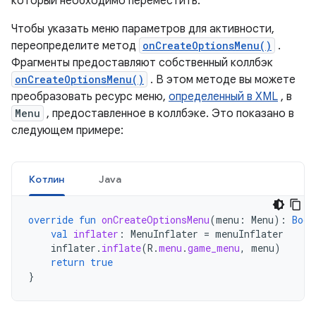
который необходимо переместить.
Чтобы указать меню параметров для активности,
переопределите метод
onCreateOptionsMenu()
.
Фрагменты предоставляют собственный коллбэк
onCreateOptionsMenu()
. В этом методе вы можете
преобразовать ресурс меню,
определенный в XML
, в
Menu
, предоставленное в коллбэке. Это показано в
следующем примере:
Котлин
Java
override
fun
onCreateOptionsMenu
(
menu
:
Menu
):
Bool
val
inflater
:
MenuInflater
=
menuInflater
inflater
.
inflate
(
R
.
menu
.
game_menu
,
menu
)
return
true
}