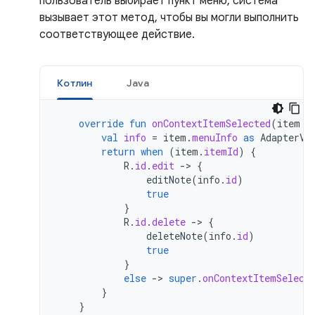
пользователь выбирает пункт меню, система
вызывает этот метод, чтобы вы могли выполнить
соответствующее действие.
Котлин
Java
override
fun
onContextItemSelected
(
item
:
val
info
=
item
.
menuInfo
as
AdapterVi
return
when
(
item
.
itemId
)
{
R
.
id
.
edit
-
>
{
editNote
(
info
.
id
)
true
}
R
.
id
.
delete
-
>
{
deleteNote
(
info
.
id
)
true
}
else
-
>
super
.
onContextItemSelect
}
}