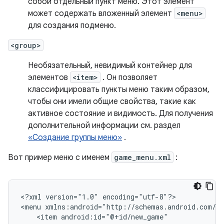
собой отдельный пункт меню. Этот элемент
может содержать вложенный элемент
<menu>
для создания подменю.
<group>
Необязательный, невидимый контейнер для
элементов
<item>
. Он позволяет
классифицировать пункты меню таким образом,
чтобы они имели общие свойства, такие как
активное состояние и видимость. Для получения
дополнительной информации см. раздел
«Создание группы меню»
.
Вот пример меню с именем
game_menu.xml
:
<?xml
version="1.0"
encoding="utf-8"?>

<menu
<item