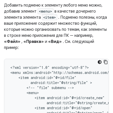
Добавить подменю к элементу любого меню можно,
добавив элемент
<menu>
в качестве дочернего
элемента элемента
<item>
. Подменю полезны, когда
ваше приложение содержит множество функций,
которые можно организовать по темам, как элементы
в строке меню приложения для ПК — например,
«Файл»
,
«Правка»
и
«Вид»
. См. следующий
пример:
<?xml
version="1.0"
encoding="utf-8"?>

<menu
<item
android:title="@string/file"
<!--
"file"
submenu
<item
android:title="@string/create_ne
<item
android:title="@string/open"