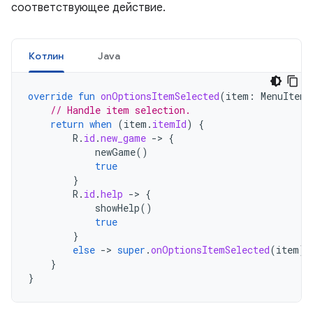
соответствующее действие.
Котлин
Java
override
fun
onOptionsItemSelected
(
item
:
MenuItem
)
// Handle item selection.
return
when
(
item
.
itemId
)
{
R
.
id
.
new_game
-
>
{
newGame
()
true
}
R
.
id
.
help
-
>
{
showHelp
()
true
}
else
-
>
super
.
onOptionsItemSelected
(
item
)
}
}