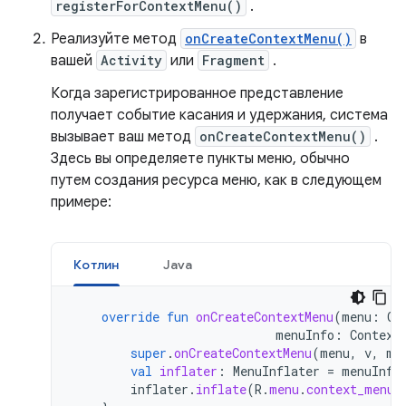
registerForContextMenu()
.
Реализуйте метод
onCreateContextMenu()
в
вашей
Activity
или
Fragment
.
Когда зарегистрированное представление
получает событие касания и удержания, система
вызывает ваш метод
onCreateContextMenu()
.
Здесь вы определяете пункты меню, обычно
путем создания ресурса меню, как в следующем
примере:
Котлин
Java
override
fun
onCreateContextMenu
(
menu
:
Co
menuInfo
:
Context
super
.
onCreateContextMenu
(
menu
,
v
,
me
val
inflater
:
MenuInflater
=
menuInfl
inflater
.
inflate
(
R
.
menu
.
context_menu
,