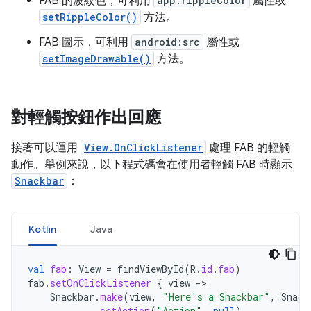
FAB 的波紋色，可利用
app:rippleColor
屬性或
setRippleColor()
方法。
FAB 圖示，可利用
android:src
屬性或
setImageDrawable()
方法。
對輕觸按鈕作出回應
接著可以運用
View.OnClickListener
處理 FAB 的輕觸
動作。舉例來說，以下程式碼會在使用者輕觸 FAB 時顯示
Snackbar
：
Kotlin
Java
val
fab
:
View
=
findViewById
(
R
.
id
.
fab
)
fab
.
setOnClickListener
{
view
->
Snackbar
.
make
(
view
,
"Here's a Snackbar"
,
Snack
.
setAction
(
"Action"
,
null
)