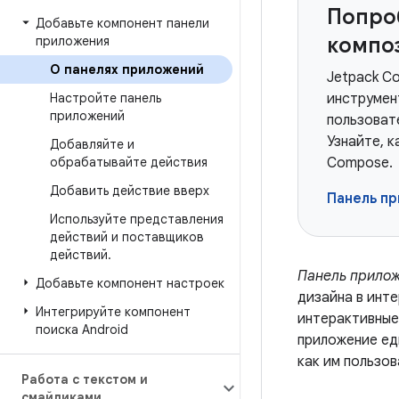
Попро
Добавьте компонент панели
компо
приложения
О панелях приложений
Jetpack C
Настройте панель
инструмен
приложений
пользоват
Узнайте, к
Добавляйте и
обрабатывайте действия
Compose.
Добавить действие вверх
Панель п
Используйте представления
действий и поставщиков
действий
.
Панель прило
Добавьте компонент настроек
дизайна в инт
Интегрируйте компонент
интерактивные
поиска Android
приложение ед
как им пользов
Работа с текстом и
смайликами