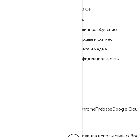
ПОДРОБНЕЕ ОБ ОС
ОБЗОР
ANDROID
Игры
Android
Машинное обучение
Android for Enterprise
Здоровье и фитнес
Безопасность
Камера и медиа
Исходный код
Конфиденциальность
Новости
5G
Блог
Подкасты
Android
Chrome
Firebase
Google Clou
Конфиденциальность
Лицензия
Правила использования бр