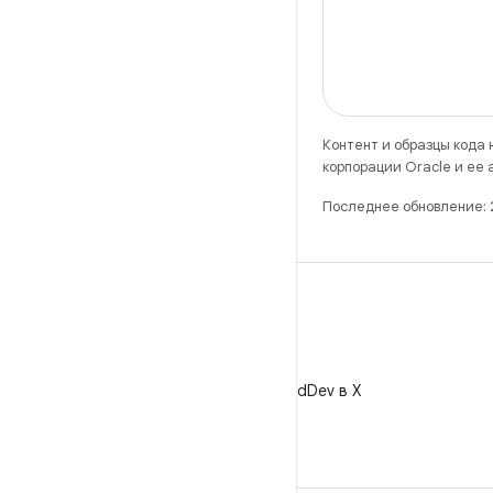
Контент и образцы кода
корпорации Oracle и ее
Последнее обновление:
X
Читайте @AndroidDev в X