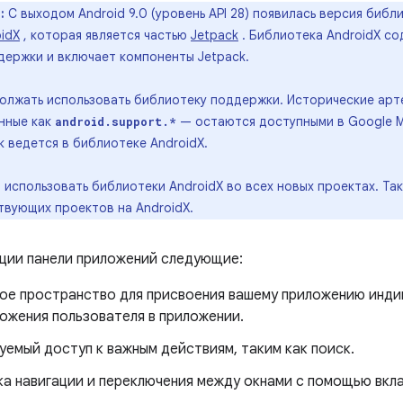
:
С выходом Android 9.0 (уровень API 28) появилась версия биб
idX
, которая является частью
Jetpack
. Библиотека AndroidX с
держки и включает компоненты Jetpack.
олжать использовать библиотеку поддержки. Исторические арт
анные как
— остаются доступными в Google M
android.support.*
 ведется в библиотеке AndroidX.
 использовать библиотеки AndroidX во всех новых проектах. Т
вующих проектов на AndroidX.
ции панели приложений следующие:
ое пространство для присвоения вашему приложению инди
ожения пользователя в приложении.
емый доступ к важным действиям, таким как поиск.
а навигации и переключения между окнами с помощью вкла