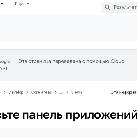
Ещё
Эта страница переведена с помощью
Cloud
 API
.
s
Develop
Core areas
UI
Views
Эта информац
ьте панель приложени