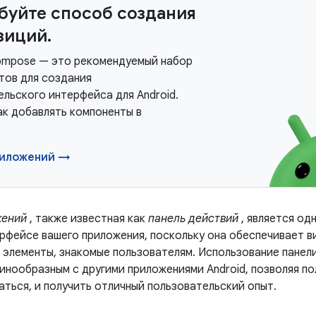
буйте способ создания
зиций.
ompose — это рекомендуемый набор
тов для создания
ельского интерфейса для Android.
ак добавлять компоненты в
риложений →
жений
, также известная как
панель действий
, является од
ерфейсе вашего приложения, поскольку она обеспечивает в
 элементы, знакомые пользователям. Использование панел
инообразным с другими приложениями Android, позволяя по
аться, и получить отличный пользовательский опыт.