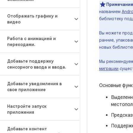
Примечание
названием
Andro
Отображать графику и
библиотеку под
видео
Вы можете прод
Работа с анимацией и
ранние, упаков
переходами
.
новых библиотек
Добавьте поддержку
Мы рекомендуем
сенсорного ввода и ввода
.
миграции
сущест
Добавьте уведомления в
Основные функ
свое приложение
Выделенн
местопол
Настройте запуск
приложения
Предсказу
Поддержк
Добавьте контент