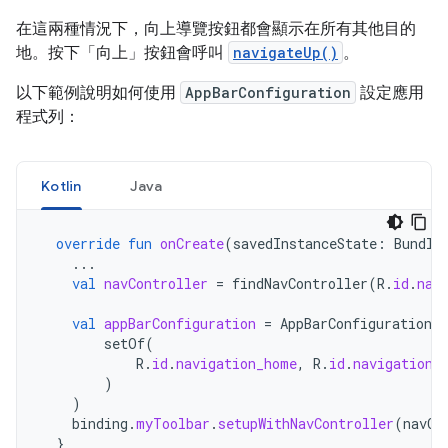
在這兩種情況下，向上導覽按鈕都會顯示在所有其他目的
地。按下「向上」按鈕會呼叫
navigateUp()
。
以下範例說明如何使用
AppBarConfiguration
設定應用
程式列：
Kotlin
Java
override
fun
onCreate
(
savedInstanceState
:
Bundle
...
val
navController
=
findNavController
(
R
.
id
.
nav
val
appBarConfiguration
=
AppBarConfiguration
(
setOf
(
R
.
id
.
navigation_home
,
R
.
id
.
navigation_
)
)
binding
.
myToolbar
.
setupWithNavController
(
navCo
}