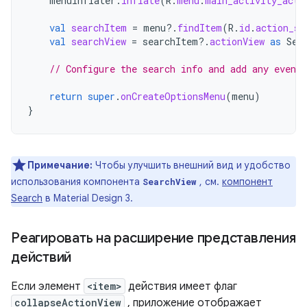
menuInflater
.
inflate
(
R
.
menu
.
main_activity_acti
val
searchItem
=
menu
?.
findItem
(
R
.
id
.
action_se
val
searchView
=
searchItem
?.
actionView
as
Sea
// Configure the search info and add any event 
return
super
.
onCreateOptionsMenu
(
menu
)
}
Примечание:
Чтобы улучшить внешний вид и удобство
использования компонента
, см.
компонент
SearchView
Search
в Material Design 3.
Реагировать на расширение представления
действий
Если элемент
<item>
действия имеет флаг
collapseActionView
, приложение отображает