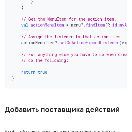
}
}
// Get the MenuItem for the action item.
val
actionMenuItem
=
menu
?.
findItem
(
R
.
id
.
myAct
// Assign the listener to that action item.
actionMenuItem
?.
setOnActionExpandListener
(
expa
// For anything else you have to do when creat
// do the following:
return
true
}
Добавить поставщика действий