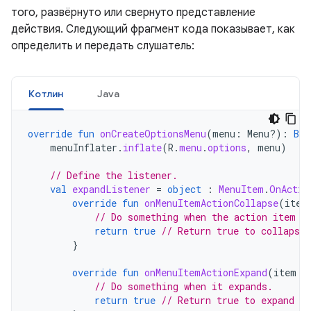
того, развёрнуто или свернуто представление
действия. Следующий фрагмент кода показывает, как
определить и передать слушатель:
Котлин
Java
override
fun
onCreateOptionsMenu
(
menu
:
Menu?)
:
Boo
menuInflater
.
inflate
(
R
.
menu
.
options
,
menu
)
// Define the listener.
val
expandListener
=
object
:
MenuItem
.
OnActio
override
fun
onMenuItemActionCollapse
(
item
// Do something when the action item c
return
true
// Return true to collapse 
}
override
fun
onMenuItemActionExpand
(
item
:
// Do something when it expands.
return
true
// Return true to expand th