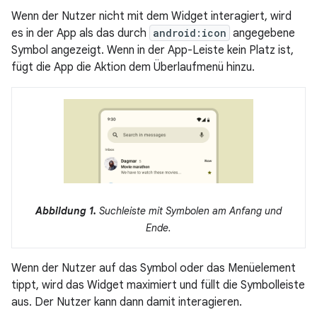
Wenn der Nutzer nicht mit dem Widget interagiert, wird
es in der App als das durch
android:icon
angegebene
Symbol angezeigt. Wenn in der App-Leiste kein Platz ist,
fügt die App die Aktion dem Überlaufmenü hinzu.
Abbildung 1.
Suchleiste mit Symbolen am Anfang und
Ende.
Wenn der Nutzer auf das Symbol oder das Menüelement
tippt, wird das Widget maximiert und füllt die Symbolleiste
aus. Der Nutzer kann dann damit interagieren.