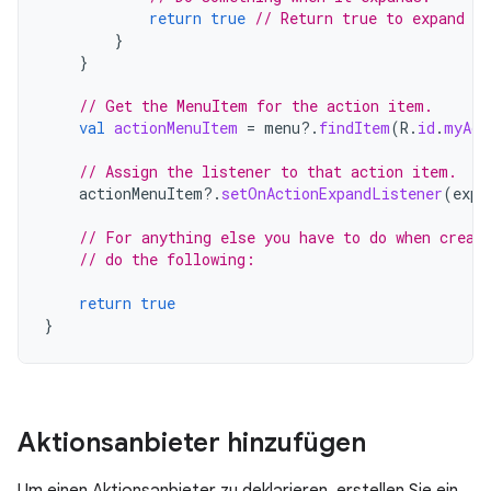
return
true
// Return true to expand th
}
}
// Get the MenuItem for the action item.
val
actionMenuItem
=
menu
?.
findItem
(
R
.
id
.
myAct
// Assign the listener to that action item.
actionMenuItem
?.
setOnActionExpandListener
(
expa
// For anything else you have to do when creat
// do the following:
return
true
}
Aktionsanbieter hinzufügen