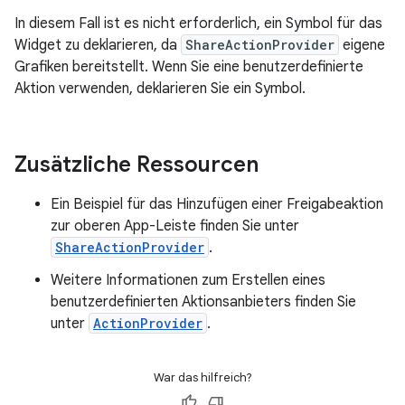
In diesem Fall ist es nicht erforderlich, ein Symbol für das
Widget zu deklarieren, da
ShareActionProvider
eigene
Grafiken bereitstellt. Wenn Sie eine benutzerdefinierte
Aktion verwenden, deklarieren Sie ein Symbol.
Zusätzliche Ressourcen
Ein Beispiel für das Hinzufügen einer Freigabeaktion
zur oberen App-Leiste finden Sie unter
ShareActionProvider
.
Weitere Informationen zum Erstellen eines
benutzerdefinierten Aktionsanbieters finden Sie
unter
ActionProvider
.
War das hilfreich?