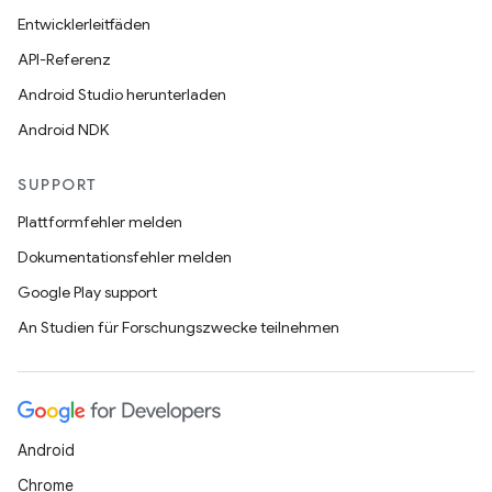
Entwicklerleitfäden
API-Referenz
Android Studio herunterladen
Android NDK
SUPPORT
Plattformfehler melden
Dokumentationsfehler melden
Google Play support
An Studien für Forschungszwecke teilnehmen
Android
Chrome