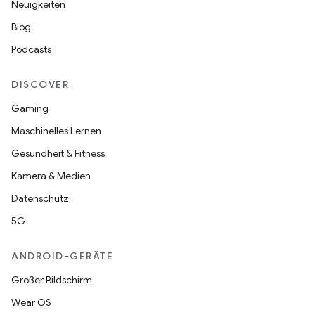
Neuigkeiten
Blog
Podcasts
DISCOVER
Gaming
Maschinelles Lernen
Gesundheit & Fitness
Kamera & Medien
Datenschutz
5G
ANDROID-GERÄTE
Großer Bildschirm
Wear OS