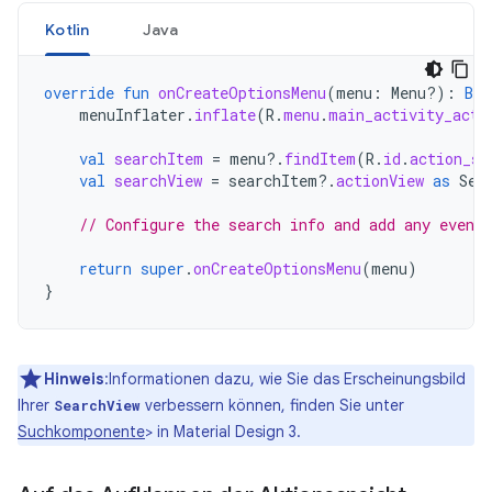
Kotlin
Java
override
fun
onCreateOptionsMenu
(
menu
:
Menu?)
:
Boo
menuInflater
.
inflate
(
R
.
menu
.
main_activity_acti
val
searchItem
=
menu
?.
findItem
(
R
.
id
.
action_se
val
searchView
=
searchItem
?.
actionView
as
Sea
// Configure the search info and add any event 
return
super
.
onCreateOptionsMenu
(
menu
)
}
Hinweis
:Informationen dazu, wie Sie das Erscheinungsbild
Ihrer
verbessern können, finden Sie unter
SearchView
Suchkomponente
> in Material Design 3.