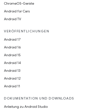
ChromeOS-Geräte
Android for Cars
Android TV
VERÖFFENTLICHUNGEN
Android 17
Android 16
Android 15
Android 14
Android 13
Android 12
Android 11
DOKUMENTATION UND DOWNLOADS
Anleitung zu Android Studio