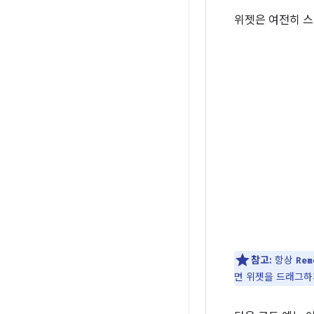
위젯은 여전히 스
참고:
항상
Rem
면 위젯을 드래그하