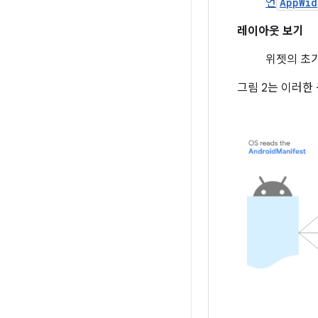
언
AppWid
레이아웃 보기
위젯의 초
그림 2는 이러한