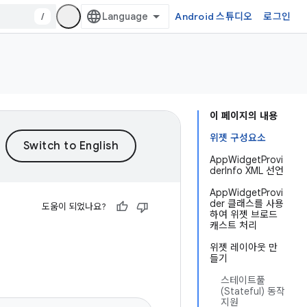
/
Android 스튜디오
로그인
이 페이지의 내용
위젯 구성요소
AppWidgetProvi
derInfo XML 선언
AppWidgetProvi
der 클래스를 사용
도움이 되었나요?
하여 위젯 브로드
캐스트 처리
위젯 레이아웃 만
들기
스테이트풀
(Stateful) 동작
지원