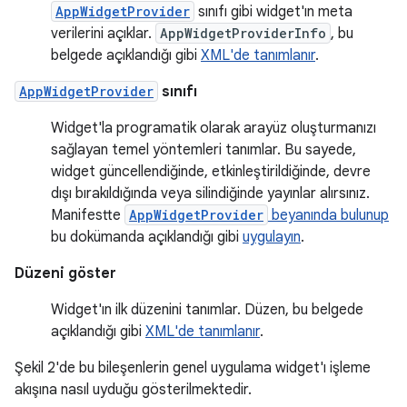
AppWidgetProvider
sınıfı gibi widget'ın meta
verilerini açıklar.
AppWidgetProviderInfo
, bu
belgede açıklandığı gibi
XML'de tanımlanır
.
AppWidgetProvider
sınıfı
Widget'la programatik olarak arayüz oluşturmanızı
sağlayan temel yöntemleri tanımlar. Bu sayede,
widget güncellendiğinde, etkinleştirildiğinde, devre
dışı bırakıldığında veya silindiğinde yayınlar alırsınız.
Manifestte
AppWidgetProvider
beyanında bulunup
bu dokümanda açıklandığı gibi
uygulayın
.
Düzeni göster
Widget'ın ilk düzenini tanımlar. Düzen, bu belgede
açıklandığı gibi
XML'de tanımlanır
.
Şekil 2'de bu bileşenlerin genel uygulama widget'ı işleme
akışına nasıl uyduğu gösterilmektedir.