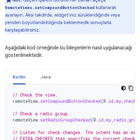
kullanarak
RemoteViews.setCompoundButtonChecked
ayarlayın. Aksi takdirde, widget'ınız sürüklendiğinde veya
yeniden boyutlandırıldığında beklenmedik sonuçlarla
karşılaşabilirsiniz.
Aşağıdaki kod örneğinde bu bileşenlerin nasıl uygulanacağı
gösterilmektedir.
Kotlin
Java
// Check the view.
remoteView
.
setCompoundButtonChecked
(
R
.
id
.
my_checkb
// Check a radio group.
remoteView
.
setRadioGroupChecked
(
R
.
id
.
my_radio_grou
// Listen for check changes. The intent has an ext
// EXTRA_CHECKED that specifies the current checke