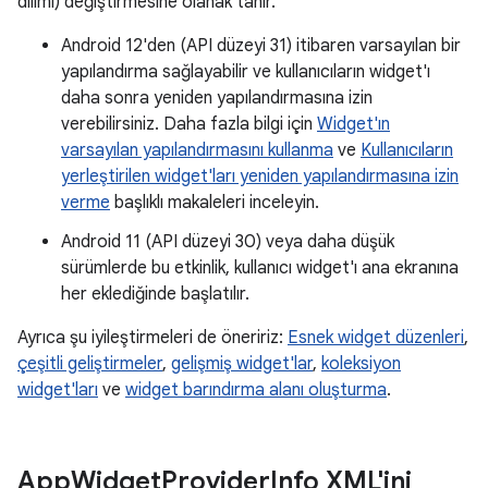
dilimi) değiştirmesine olanak tanır.
Android 12'den (API düzeyi 31) itibaren varsayılan bir
yapılandırma sağlayabilir ve kullanıcıların widget'ı
daha sonra yeniden yapılandırmasına izin
verebilirsiniz. Daha fazla bilgi için
Widget'ın
varsayılan yapılandırmasını kullanma
ve
Kullanıcıların
yerleştirilen widget'ları yeniden yapılandırmasına izin
verme
başlıklı makaleleri inceleyin.
Android 11 (API düzeyi 30) veya daha düşük
sürümlerde bu etkinlik, kullanıcı widget'ı ana ekranına
her eklediğinde başlatılır.
Ayrıca şu iyileştirmeleri de öneririz:
Esnek widget düzenleri
,
çeşitli geliştirmeler
,
gelişmiş widget'lar
,
koleksiyon
widget'ları
ve
widget barındırma alanı oluşturma
.
App
Widget
Provider
Info XML'ini