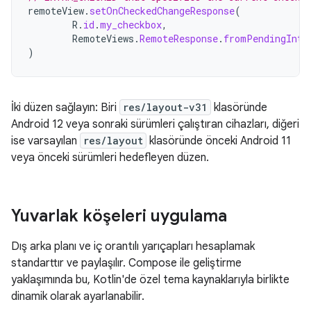
remoteView
.
setOnCheckedChangeResponse
(
R
.
id
.
my_checkbox
,
RemoteViews
.
RemoteResponse
.
fromPendingInte
)
İki düzen sağlayın: Biri
res/layout-v31
klasöründe
Android 12 veya sonraki sürümleri çalıştıran cihazları, diğeri
ise varsayılan
res/layout
klasöründe önceki Android 11
veya önceki sürümleri hedefleyen düzen.
Yuvarlak köşeleri uygulama
Dış arka planı ve iç orantılı yarıçapları hesaplamak
standarttır ve paylaşılır. Compose ile geliştirme
yaklaşımında bu, Kotlin'de özel tema kaynaklarıyla birlikte
dinamik olarak ayarlanabilir.