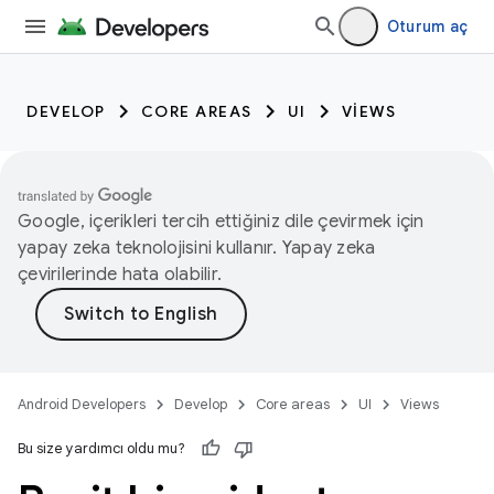
Oturum aç
DEVELOP
CORE AREAS
UI
VIEWS
Google, içerikleri tercih ettiğiniz dile çevirmek için
yapay zeka teknolojisini kullanır. Yapay zeka
çevirilerinde hata olabilir.
Android Developers
Develop
Core areas
UI
Views
Bu size yardımcı oldu mu?