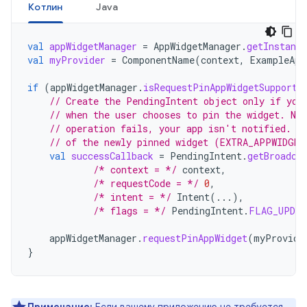
Котлин
Java
val
appWidgetManager
=
AppWidgetManager
.
getInstance
val
myProvider
=
ComponentName
(
context
,
ExampleApp
if
(
appWidgetManager
.
isRequestPinAppWidgetSupporte
// Create the PendingIntent object only if you
// when the user chooses to pin the widget. Not
// operation fails, your app isn't notified. T
// of the newly pinned widget (EXTRA_APPWIDGET
val
successCallback
=
PendingIntent
.
getBroadca
/* context = */
context
,
/* requestCode = */
0
,
/* intent = */
Intent
(...),
/* flags = */
PendingIntent
.
FLAG_UPDAT
appWidgetManager
.
requestPinAppWidget
(
myProvide
}