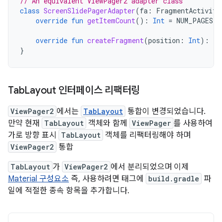
// An equivalent ViewPager2 adapter class
class
ScreenSlidePagerAdapter
(
fa
:
FragmentActivity
override
fun
getItemCount
():
Int
=
NUM_PAGES
override
fun
createFragment
(
position
:
Int
):
Fr
}
Tab
Layout 인터페이스 리팩터링
ViewPager2
에서는
TabLayout
통합이 변경되었습니다.
만약 현재
TabLayout
객체와 함께
ViewPager
를 사용하여
가로 방향 표시
TabLayout
객체를 리팩터링해야 하며
ViewPager2
통합
TabLayout
가
ViewPager2
에서 분리되었으며 이제
Material 구성요소
즉, 사용하려면 태그에
build.gradle
파
일에 적절한 종속 항목을 추가합니다.