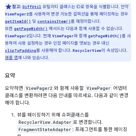
참고:
유틸리티 클래스는 ID로 항목을 식별합니다. 만약
DiffUtil
를 사용하여 변경 가능한 컬렉션을 통해 페이징하는 경우
ViewPager2
및
를 재정의합니다.
getItemId()
containsItem()
또한
메서드는 다음과 함께 사용할 수 없습니다.
getPageWidth()
입니다. 현재
와 함께
를 사
ViewPager2
ViewPager
getPageWidth()
용하여 사용 설정하는 경우 인접 페이지를 엿보는 경우 대신
를 사용해야 합니다.
의 속성입니다.
clipToPadding
RecyclerView
샘플 앱
에 나와 있습니다.
요약
요약하면
ViewPager2
와 함께 사용할
ViewPager
어댑터
클래스를 변환하려면 다음 안내를 따르세요. 다음과 같이 변경
해야 합니다.
뷰를 페이징하기 위해 슈퍼클래스를
RecyclerView.Adapter
로 변경합니다.
FragmentStateAdapter
: 프래그먼트를 통한 페이징