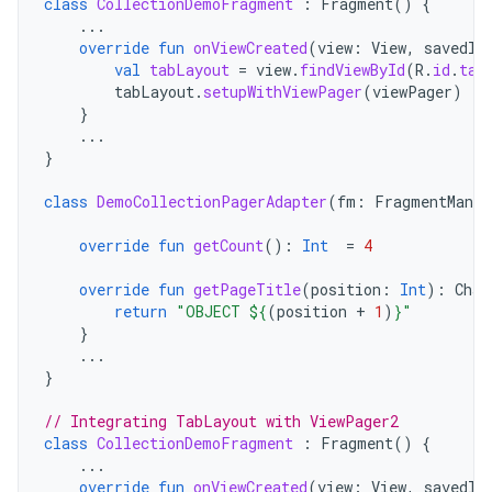
class
CollectionDemoFragment
:
Fragment
()
{
...
override
fun
onViewCreated
(
view
:
View
,
savedIn
val
tabLayout
=
view
.
findViewById
(
R
.
id
.
tab
tabLayout
.
setupWithViewPager
(
viewPager
)
}
...
}
class
DemoCollectionPagerAdapter
(
fm
:
FragmentManag
override
fun
getCount
():
Int
=
4
override
fun
getPageTitle
(
position
:
Int
):
Char
return
"OBJECT 
${
(
position
+
1
)
}
"
}
...
}
// Integrating TabLayout with ViewPager2
class
CollectionDemoFragment
:
Fragment
()
{
...
override
fun
onViewCreated
(
view
:
View
,
savedIn