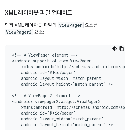
XML 레이아웃 파일 업데이트
먼저 XML 레이아웃 파일의
ViewPager
요소를
ViewPager2
요소:
<!--
A
ViewPager
element
-->

android:layout_height="match_parent"
/>

<!--
A
ViewPager2
element
-->

android:layout_height="match_parent"