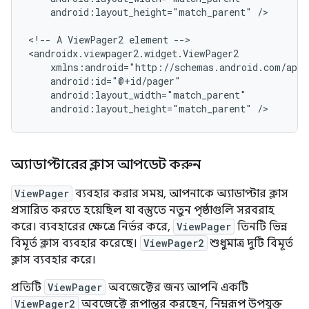
android:layout_height="match_parent"
/>

<!--
A
ViewPager2
element
-->

android:layout_height="match_parent"
অ্যাডাপ্টারের ক্লাস আপডেট করুন
ViewPager
ব্যবহার করার সময়, আপনাকে অ্যাডাপ্টার ক্লাস
প্রসারিত করতে হয়েছিল যা বস্তুতে নতুন পৃষ্ঠাগুলি সরবরাহ
করে। ব্যবহারের ক্ষেত্রে নির্ভর করে,
ViewPager
তিনটি ভিন্ন
বিমূর্ত ক্লাস ব্যবহার করেছে।
ViewPager2
শুধুমাত্র দুটি বিমূর্ত
ক্লাস ব্যবহার করে।
প্রতিটি
ViewPager
অবজেক্টের জন্য আপনি একটি
ViewPager2
অবজেক্টে রূপান্তর করছেন, নিম্নরূপ উপযুক্ত