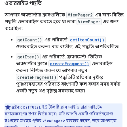
ওভাররাইড পদ্ধতি
আপনার অ্যাডাপ্টার ক্লাসগুলিকে
ViewPager2
এর জন্য বিভিন্ন
পদ্ধতি ওভাররাইড করতে হবে যা তারা
ViewPager
এর জন্য
করেছিল:
getCount()
এর পরিবর্তে
getItemCount()
ওভাররাইড করুন। নাম ব্যতীত, এই পদ্ধতি অপরিবর্তিত।
getItem()
এর পরিবর্তে, ফ্র্যাগমেন্ট-ভিত্তিক
অ্যাডাপ্টার ক্লাসে
createFragment()
ওভাররাইড
করুন। নিশ্চিত করুন যে আপনার নতুন
createFragment()
পদ্ধতিটি প্রতিবার দৃষ্টান্ত
পুনঃব্যবহারের পরিবর্তে ফাংশনটি কল করার সময় সর্বদা
একটি নতুন খণ্ড দৃষ্টান্ত সরবরাহ করে।
দ্রষ্টব্য:
ইউটিলিটি ক্লাস আইডি দ্বারা আইটেম
DiffUtil
সনাক্তকরণের উপর নির্ভর করে। যদি আপনি একটি পরিবর্তনযোগ্য
সংগ্রহের মাধ্যমে পৃষ্ঠায়
ব্যবহার করেন, তবে আপনাকে
ViewPager2