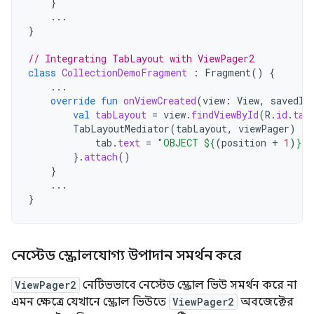
}
...
}
// Integrating TabLayout with ViewPager2
class
CollectionDemoFragment
:
Fragment
()
{
...
override
fun
onViewCreated
(
view
:
View
,
savedIn
val
tabLayout
=
view
.
findViewById
(
R
.
id
.
tab
TabLayoutMediator
(
tabLayout
,
viewPager
)
{
tab
.
text
=
"OBJECT 
${
(
position
+
1
)
}
"
}.
attach
()
}
...
}
নেস্টেড স্ক্রোলযোগ্য উপাদান সমর্থন করে
ViewPager2
নেটিভভাবে নেস্টেড স্ক্রোল ভিউ সমর্থন করে না
এমন ক্ষেত্রে যেখানে স্ক্রোল ভিউতে
ViewPager2
অবজেক্টের