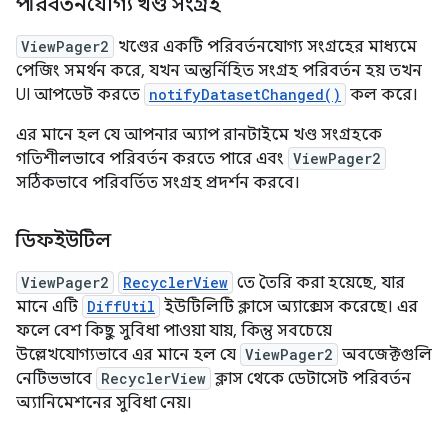
পরিবর্তনযোগ্য খণ্ড সংগ্রহ
ViewPager2
খণ্ডের একটি পরিবর্তনযোগ্য সংগ্রহের মাধ্যমে
পেজিং সমর্থন করে, যখন অন্তর্নিহিত সংগ্রহ পরিবর্তন হয় তখন
UI আপডেট করতে
notifyDatasetChanged()
কল করে।
এর মানে হল যে আপনার অ্যাপ রানটাইমে খণ্ড সংগ্রহকে
গতিশীলভাবে পরিবর্তন করতে পারে এবং
ViewPager2
সঠিকভাবে পরিবর্তিত সংগ্রহ প্রদর্শন করবে।
ডিফইউটিল
ViewPager2
RecyclerView
তে তৈরি করা হয়েছে, যার
মানে এটি
DiffUtil
ইউটিলিটি ক্লাসে অ্যাক্সেস করেছে। এর
ফলে বেশ কিছু সুবিধা পাওয়া যায়, কিন্তু সবচেয়ে
উল্লেখযোগ্যভাবে এর মানে হল যে
ViewPager2
অবজেক্টগুলি
নেটিভভাবে
RecyclerView
ক্লাস থেকে ডেটাসেট পরিবর্তন
অ্যানিমেশনের সুবিধা নেয়।