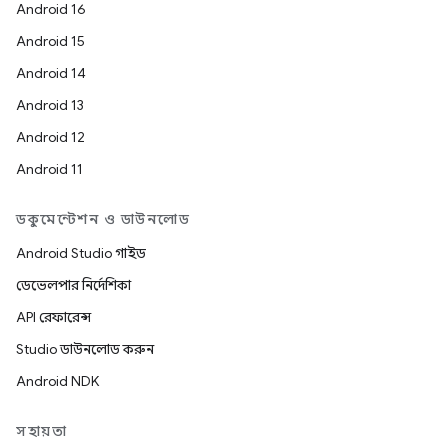
Android 16
Android 15
Android 14
Android 13
Android 12
Android 11
ডকুমেন্টেশন ও ডাউনলোড
Android Studio গাইড
ডেভেলপার নির্দেশিকা
API রেফারেন্স
Studio ডাউনলোড করুন
Android NDK
সহায়তা