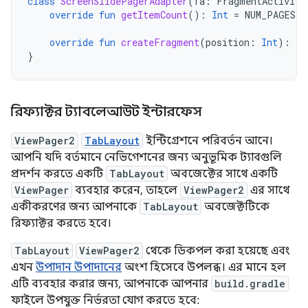
class
ScreenSlidePagerAdapter
(
fa
:
FragmentActivity
override
fun
getItemCount
():
Int
=
NUM_PAGES
override
fun
createFragment
(
position
:
Int
):
Fr
}
রিফ্যাক্টর ট্যাবলেআউট ইন্টারফেস
ViewPager2
TabLayout
ইন্টিগ্রেশনে পরিবর্তন আনে।
আপনি যদি বর্তমানে নেভিগেশনের জন্য অনুভূমিক ট্যাবগুলি
প্রদর্শন করতে একটি
TabLayout
অবজেক্টের সাথে একটি
ViewPager
ব্যবহার করেন, তাহলে
ViewPager2
এর সাথে
একীকরণের জন্য আপনাকে
TabLayout
অবজেক্টটিকে
রিফ্যাক্টর করতে হবে।
TabLayout
ViewPager2
থেকে ডিকপল করা হয়েছে এবং
এখন
উপাদান উপাদানের
অংশ হিসেবে উপলব্ধ। এর মানে হল
এটি ব্যবহার করার জন্য, আপনাকে আপনার
build.gradle
ফাইলে উপযুক্ত নির্ভরতা যোগ করতে হবে: