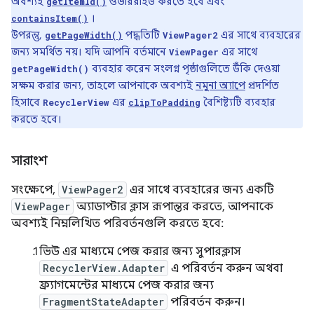
অবশ্যই
ওভাররাইড করতে হবে এবং
getItemId()
।
containsItem()
উপরন্তু,
পদ্ধতিটি
এর সাথে ব্যবহারের
getPageWidth()
ViewPager2
জন্য সমর্থিত নয়। যদি আপনি বর্তমানে
এর সাথে
ViewPager
ব্যবহার করেন সংলগ্ন পৃষ্ঠাগুলিতে উঁকি দেওয়া
getPageWidth()
সক্ষম করার জন্য, তাহলে আপনাকে অবশ্যই
নমুনা অ্যাপে
প্রদর্শিত
হিসাবে
এর
বৈশিষ্ট্যটি ব্যবহার
RecyclerView
clipToPadding
করতে হবে।
সারাংশ
সংক্ষেপে,
ViewPager2
এর সাথে ব্যবহারের জন্য একটি
ViewPager
অ্যাডাপ্টার ক্লাস রূপান্তর করতে, আপনাকে
অবশ্যই নিম্নলিখিত পরিবর্তনগুলি করতে হবে:
ভিউ এর মাধ্যমে পেজ করার জন্য সুপারক্লাস
RecyclerView.Adapter
এ পরিবর্তন করুন অথবা
ফ্র্যাগমেন্টের মাধ্যমে পেজ করার জন্য
FragmentStateAdapter
পরিবর্তন করুন।