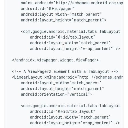
android:layout_height="match_parent">

android:layout_height="wrap_content"
/>

</androidx.viewpager.widget.ViewPager>

<!--
A
ViewPager2
element
with
a
TabLayout
-->

<LinearLayout
android:orientation="vertical">

android:layout_height="wrap_content"
/>
