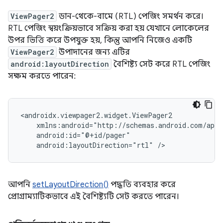
ViewPager2
ডান-থেকে-বামে (RTL) পেজিং সমর্থন করে।
RTL পেজিং স্বয়ংক্রিয়ভাবে সক্রিয় করা হয় যেখানে লোকেলের
উপর ভিত্তি করে উপযুক্ত হয়, কিন্তু আপনি নিজেও একটি
ViewPager2
উপাদানের জন্য এটির
android:layoutDirection
বৈশিষ্ট্য সেট করে RTL পেজিং
সক্ষম করতে পারেন:
android:layoutDirection="rtl"
আপনি
setLayoutDirection()
পদ্ধতি ব্যবহার করে
প্রোগ্রাম্যাটিকভাবে এই বৈশিষ্ট্যটি সেট করতে পারেন।