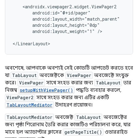
android:layout_weight="1"
/>

অবশেষে, আপনাকে অবশ্যই সেই কোডটি আপডেট করতে হবে
যা
TabLayout
অবজেক্টকে
ViewPager
অবজেক্টে সংযুক্ত
করে।
ViewPager
সাথে সংহত করার জন্য
TabLayout
তার
নিজস্ব
setupWithViewPager()
পদ্ধতি ব্যবহার করলে,
ViewPager2
সাথে সংহত করার জন্য এটির একটি
TabLayoutMediator
উদাহরণ প্রয়োজন।
TabLayoutMediator
অবজেক্ট
TabLayout
অবজেক্টের
জন্য পৃষ্ঠা শিরোনাম তৈরি করার কাজটিও পরিচালনা করে, যার
মানে হল অ্যাডাপ্টার ক্লাসের
getPageTitle()
ওভাররাইড