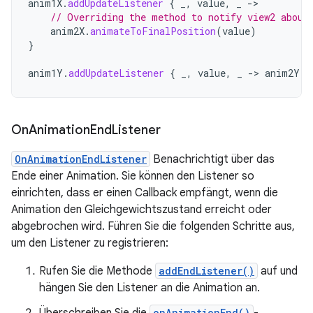
anim1X
.
addUpdateListener
{
_
,
value
,
_
-
// Overriding the method to notify view2 about
anim2X
.
animateToFinalPosition
(
value
)
}
anim1Y
.
addUpdateListener
{
_
,
value
,
_
-
>
anim2Y
.
a
On
Animation
End
Listener
OnAnimationEndListener
Benachrichtigt über das
Ende einer Animation. Sie können den Listener so
einrichten, dass er einen Callback empfängt, wenn die
Animation den Gleichgewichtszustand erreicht oder
abgebrochen wird. Führen Sie die folgenden Schritte aus,
um den Listener zu registrieren:
Rufen Sie die Methode
addEndListener()
auf und
hängen Sie den Listener an die Animation an.
onAnimationEnd()