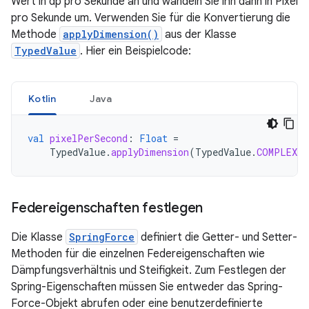
Wert in dp pro Sekunde an und wandeln Sie ihn dann in Pixel
pro Sekunde um. Verwenden Sie für die Konvertierung die
Methode
applyDimension()
aus der Klasse
TypedValue
. Hier ein Beispielcode:
Kotlin
Java
val
pixelPerSecond
:
Float
=
TypedValue
.
applyDimension
(
TypedValue
.
COMPLEX_U
Federeigenschaften festlegen
Die Klasse
SpringForce
definiert die Getter- und Setter-
Methoden für die einzelnen Federeigenschaften wie
Dämpfungsverhältnis und Steifigkeit. Zum Festlegen der
Spring-Eigenschaften müssen Sie entweder das Spring-
Force-Objekt abrufen oder eine benutzerdefinierte