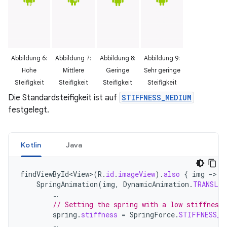
Abbildung 6:
Abbildung 7:
Abbildung 8:
Abbildung 9:
Hohe
Mittlere
Geringe
Sehr geringe
Steifigkeit
Steifigkeit
Steifigkeit
Steifigkeit
Die Standardsteifigkeit ist auf
STIFFNESS_MEDIUM
festgelegt.
Kotlin
Java
findViewById<View>
(
R
.
id
.
imageView
).
also
{
img
-
SpringAnimation
(
img
,
DynamicAnimation
.
TRANSLA
…
// Setting the spring with a low stiffness.
spring
.
stiffness
=
SpringForce
.
STIFFNESS_L
…