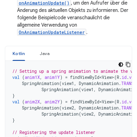
onAnimationUpdate()
, um den Aufrufer über die
Änderung des aktuellen Objekts zu informieren. Der
folgende Beispielcode veranschaulicht die
allgemeine Verwendung von
OnAnimationUpdateListener
.
Kotlin
Java
// Setting up a spring animation to animate the vi
val
(
anim1X
,
anim1Y
)
=
findViewById<View>
(
R
.
id
.
vie
SpringAnimation
(
view1
,
DynamicAnimation
.
TRANSL
SpringAnimation
(
view1
,
DynamicAnimatio
}
val
(
anim2X
,
anim2Y
)
=
findViewById<View>
(
R
.
id
.
vie
SpringAnimation
(
view2
,
DynamicAnimation
.
TRANSL
SpringAnimation
(
view2
,
DynamicAnimatio
}
// Registering the update listener