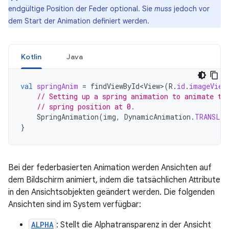
endgültige Position der Feder optional. Sie
muss
jedoch vor
dem Start der Animation definiert werden.
Kotlin
Java
val
springAnim
=
findViewById<View>
(
R
.
id
.
imageView
// Setting up a spring animation to animate th
// spring position at 0.
SpringAnimation
(
img
,
DynamicAnimation
.
TRANSLA
}
Bei der federbasierten Animation werden Ansichten auf
dem Bildschirm animiert, indem die tatsächlichen Attribute
in den Ansichtsobjekten geändert werden. Die folgenden
Ansichten sind im System verfügbar:
ALPHA
: Stellt die Alphatransparenz in der Ansicht