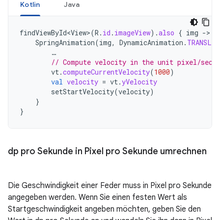
Kotlin
Java
findViewById<View>
(
R
.
id
.
imageView
).
also
{
img
-
SpringAnimation
(
img
,
DynamicAnimation
.
TRANSLA
…
// Compute velocity in the unit pixel/seco
vt
.
computeCurrentVelocity
(
1000
)
val
velocity
=
vt
.
yVelocity
setStartVelocity
(
velocity
)
}
}
dp pro Sekunde in Pixel pro Sekunde umrechnen
Die Geschwindigkeit einer Feder muss in Pixel pro Sekunde
angegeben werden. Wenn Sie einen festen Wert als
Startgeschwindigkeit angeben möchten, geben Sie den