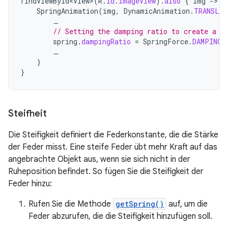
findViewById<View>
(
R
.
id
.
imageView
).
also
{
img
-
SpringAnimation
(
img
,
DynamicAnimation
.
TRANSLA
…
// Setting the damping ratio to create a l
spring
.
dampingRatio
=
SpringForce
.
DAMPING_
…
}
}
Steifheit
Die Steifigkeit definiert die Federkonstante, die die Stärke
der Feder misst. Eine steife Feder übt mehr Kraft auf das
angebrachte Objekt aus, wenn sie sich nicht in der
Ruheposition befindet. So fügen Sie die Steifigkeit der
Feder hinzu:
Rufen Sie die Methode
getSpring()
auf, um die
Feder abzurufen, die die Steifigkeit hinzufügen soll.