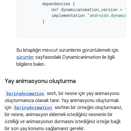
dependencies
{
def
dynamicanimation_version
=
'1
implementation
"androidx.dynamica
}
Bu kitaplığın mevcut sürümlerini görüntülemek için
sürümler
sayfasındaki Dynamicanimation ile ilgili
bilgilere bakın.
Yay animasyonu oluşturma
SpringAnimation
sınıfı, bir nesne için yay animasyonu
oluşturmanıza olanak tanır. Yay animasyonu oluşturmak
için
SpringAnimation
sınıfının bir örneğini oluşturmanız,
bir nesne, animasyon eklemek istediğiniz nesnenin bir
özelliği ve animasyonun durmasını istediğiniz isteğe bağlı
bir son yay konumu sağlamanız gerekir.