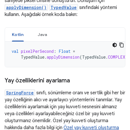
saniyede piksel cinsine dönüştürün. Dönüşüm için
applyDimension()
TypedValue
sınıfındaki yöntemi
kullanın. Aşağıdaki örnek koda bakın:
Kotlin
Java
val
pixelPerSecond
:
Float
=
TypedValue
.
applyDimension
(
TypedValue
.
COMPLEX_U
Yay özelliklerini ayarlama
SpringForce
sınıfı, sönümleme oranı ve sertlik gibi her bir
yay özelliğinin alıcı ve ayarlayıcı yöntemlerini tanımlar. Yay
özelliklerini ayarlamak için yay kuvveti nesnesini almanız
veya özellikleri ayarlayabileceğiniz özel bir yay kuvveti
oluşturmanız önemlidir. Özel yay kuvveti oluşturma
hakkında daha fazla bilgi için
Özel yay kuvveti oluşturma