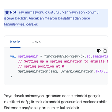
Not:
Yay animasyonu oluşturulurken yayın son konumu
isteğe bağlıdır. Ancak animasyon başlatılmadan önce
tanımlanması gerekir
.
Kotlin
Java
val
springAnim
=
findViewById<View>
(
R
.
id
.
imageView
// Setting up a spring animation to animate th
// spring position at 0.
SpringAnimation
(
img
,
DynamicAnimation
.
TRANSLA
}
Yaya dayalı animasyon, görünüm nesnelerindeki gerçek
özellikleri değiştirerek ekrandaki görünümleri canlandırabilir.
Sistemde aşağıdaki görünümler kullanılabilir: