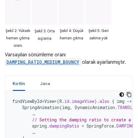
Şekil 2: Yüksek
Şekil 4: Düşük
Şekil 5: Geri
Şekil 3: Orta
hemen çıkma
hemen çıkma
sekme yok
sıçrama
oranı
Varsayılan sönümleme oranı
DAMPING_RATIO_MEDIUM_BOUNCY
olarak ayarlanmıştır.
Kotlin
Java
findViewById<View>
(
R
.
id
.
imageView
).
also
{
img
-
SpringAnimation
(
img
,
DynamicAnimation
.
TRANSLA
…
// Setting the damping ratio to create a l
spring
.
dampingRatio
=
SpringForce
.
DAMPING_
…