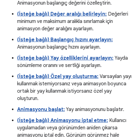
Animasyonun başlangıç değerini özelleştirin.
(İsteğe bağlı) Değer aralığı belirleyin:
Değerleri
minimum ve maksimum aralıkla sınırlamak için
animasyon değer aralığını ayarlayın.
(İsteğe bağlı) Başlangıç hızını ayarlayın:
Animasyonun başlangıç hızını ayarlayın.
(İsteğe bağlı) Yay özelliklerini ayarlayın:
Yayda
sönümleme oranını ve sertliği ayarlayın.
(İsteğe bağlı) Özel yay oluşturma:
Varsayılan yayı
kullanmak istemiyorsanız veya animasyon boyunca
ortak bir yay kullanmak istiyorsanız özel yay
oluşturun.
Animasyonu başlat:
Yay animasyonunu başlatır.
(İsteğe bağlı) Animasyonu iptal etme:
Kullanıcı
uygulamadan veya görünümden aniden çıkarsa
animasyonu iptal edin. Görünüm görünmez hale