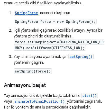
oranı ve sertlik gibi özellikleri ayarlayabilirsiniz.
SpringForce
nesnesi oluşturun.
SpringForce force = new SpringForce();
İlgili yöntemleri çağırarak özellikleri atayın. Ayrıca bir
yöntem zinciri de oluşturabilirsiniz.
force.setDampingRatio(DAMPING_RATIO_LOW_BO
UNCY).setStiffness(STIFFNESS_LOW);
Yayı animasyona ayarlamak için
setSpring()
yöntemini çağırın.
setSpring(force);
Animasyonu başlat
Yay animasyonunu iki şekilde başlatabilirsiniz:
start()
veya
animateToFinalPosition()
yöntemini çağırarak.
Her iki yöntem de ana iş parçacığında çağrılmalıdır.