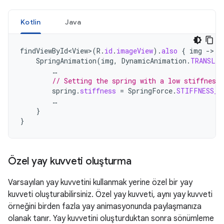
Kotlin
Java
findViewById<View>
(
R
.
id
.
imageView
).
also
{
img
-
SpringAnimation
(
img
,
DynamicAnimation
.
TRANSLA
…
// Setting the spring with a low stiffness.
spring
.
stiffness
=
SpringForce
.
STIFFNESS_L
…
}
}
Özel yay kuvveti oluşturma
Varsayılan yay kuvvetini kullanmak yerine özel bir yay
kuvveti oluşturabilirsiniz. Özel yay kuvveti, aynı yay kuvveti
örneğini birden fazla yay animasyonunda paylaşmanıza
olanak tanır. Yay kuvvetini oluşturduktan sonra sönümleme