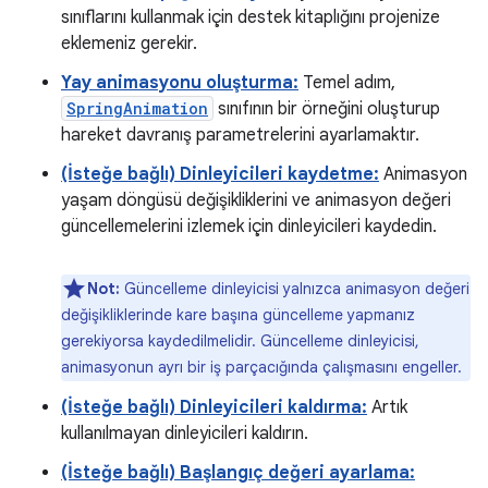
sınıflarını kullanmak için destek kitaplığını projenize
eklemeniz gerekir.
Yay animasyonu oluşturma:
Temel adım,
SpringAnimation
sınıfının bir örneğini oluşturup
hareket davranış parametrelerini ayarlamaktır.
(İsteğe bağlı) Dinleyicileri kaydetme:
Animasyon
yaşam döngüsü değişikliklerini ve animasyon değeri
güncellemelerini izlemek için dinleyicileri kaydedin.
Not:
Güncelleme dinleyicisi yalnızca animasyon değeri
değişikliklerinde kare başına güncelleme yapmanız
gerekiyorsa kaydedilmelidir. Güncelleme dinleyicisi,
animasyonun ayrı bir iş parçacığında çalışmasını engeller.
(İsteğe bağlı) Dinleyicileri kaldırma:
Artık
kullanılmayan dinleyicileri kaldırın.
(İsteğe bağlı) Başlangıç değeri ayarlama: