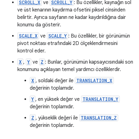
SCROLL_X
ve
SCROLL_Y
: Bu özellikler, kaynağın sol
ve üst kenarının kaydırma ofsetini piksel cinsinden
belirtir. Ayrıca sayfanın ne kadar kaydırıldığına dair
konumu da gösterir.
SCALE_X
ve
SCALE_Y
: Bu özellikler, bir görünümün
pivot noktası etrafındaki 2D ölçeklendirmesini
kontrol eder.
X
,
Y
ve
Z
: Bunlar, görünümün kapsayıcısındaki son
konumunu açıklayan temel yardımcı özelliklerdir.
X
, soldaki değer ile
TRANSLATION_X
değerinin toplamıdır.
Y
, en yüksek değer ve
TRANSLATION_Y
değerinin toplamıdır.
Z
, yükseklik değeri ile
TRANSLATION_Z
değerinin toplamıdır.