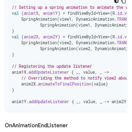
// Setting up a spring animation to animate the vi
val
(
anim1X
,
anim1Y
)
=
findViewById<View>
(
R
.
id
.
vie
SpringAnimation
(
view1
,
DynamicAnimation
.
TRANSL
SpringAnimation
(
view1
,
DynamicAnimatio
}
val
(
anim2X
,
anim2Y
)
=
findViewById<View>
(
R
.
id
.
vie
SpringAnimation
(
view2
,
DynamicAnimation
.
TRANSL
SpringAnimation
(
view2
,
DynamicAnimatio
}
// Registering the update listener
anim1X
.
addUpdateListener
{
_
,
value
,
_
-
// Overriding the method to notify view2 about
anim2X
.
animateToFinalPosition
(
value
)
}
anim1Y
.
addUpdateListener
{
_
,
value
,
_
-
>
anim2Y
.
a
On
Animation
End
Listener