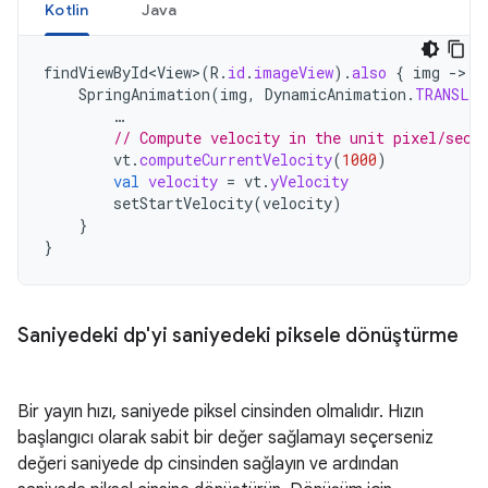
Kotlin
Java
findViewById<View>
(
R
.
id
.
imageView
).
also
{
img
-
SpringAnimation
(
img
,
DynamicAnimation
.
TRANSLA
…
// Compute velocity in the unit pixel/seco
vt
.
computeCurrentVelocity
(
1000
)
val
velocity
=
vt
.
yVelocity
setStartVelocity
(
velocity
)
}
}
Saniyedeki dp'yi saniyedeki piksele dönüştürme
Bir yayın hızı, saniyede piksel cinsinden olmalıdır. Hızın
başlangıcı olarak sabit bir değer sağlamayı seçerseniz
değeri saniyede dp cinsinden sağlayın ve ardından