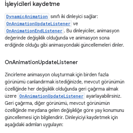
İşleyicileri kaydetme
DynamicAnimation
sınıfı iki dinleyici sağlar:
OnAnimationUpdateListener
ve
OnAnimationEndListener
. Bu dinleyiciler, animasyon
değerinde değişiklik olduğunda ve animasyon sona
erdiğinde olduğu gibi animasyondaki güncellemeleri dinler.
On
Animation
Update
Listener
Zincirleme animasyon oluşturmak için birden fazla
görünümü canlandırmak istediğinizde, mevcut görünümün
özelliğinde her değişiklik olduğunda geri çağırma almak
üzere
OnAnimationUpdateListener
ayarlayabilirsiniz.
Geri çağırma, diğer görünümü, mevcut görünümün
özelliğinde meydana gelen değişikliğe göre yay konumunu
güncellemesi için bilgilendirir. Dinleyiciyi kaydetmek için
aşağıdaki adımları uygulayın: