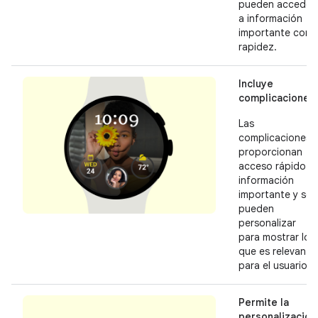
pueden acceder
a información
importante con
rapidez.
Incluye
complicaciones
Las
complicaciones
proporcionan
acceso rápido a
información
importante y se
pueden
personalizar
para mostrar lo
que es relevante
para el usuario.
Permite la
personalización