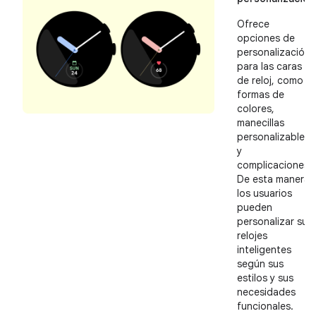
Ofrece
opciones de
personalización
para las caras
de reloj, como
formas de
colores,
manecillas
personalizables
y
complicaciones.
De esta manera,
los usuarios
pueden
personalizar sus
relojes
inteligentes
según sus
estilos y sus
necesidades
funcionales.