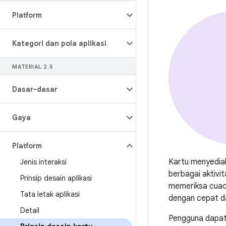
Platform
Kategori dan pola aplikasi
MATERIAL 2
.
5
Dasar-dasar
Gaya
Platform
Kartu menyediak
Jenis interaksi
berbagai aktivi
Prinsip desain aplikasi
memeriksa cuaca
Tata letak aplikasi
dengan cepat da
Detail
Pengguna dapat m