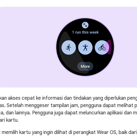
an akses cepat ke informasi dan tindakan yang diperlukan pen
tas. Setelah menggeser tampilan jam, pengguna dapat melihat
, dan lainnya. Pengguna juga dapat meluncurkan aplikasi dan m
ri kartu.
emilih kartu yang ingin dilihat di perangkat Wear OS, baik dar