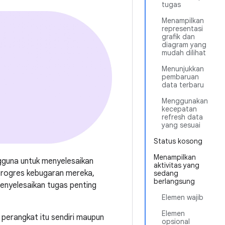
tugas
Menampilkan
representasi
grafik dan
diagram yang
mudah dilihat
Menunjukkan
pembaruan
data terbaru
Menggunakan
kecepatan
refresh data
yang sesuai
Status kosong
Menampilkan
gguna untuk menyelesaikan
aktivitas yang
 progres kebugaran mereka,
sedang
berlangsung
enyelesaikan tugas penting
Elemen wajib
Elemen
i perangkat itu sendiri maupun
opsional