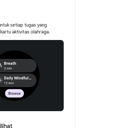
untuk setiap tugas yang
 kartu aktivitas olahraga.
lihat