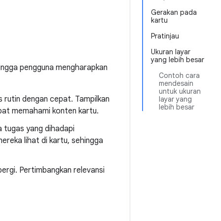
Gerakan pada
kartu
Pratinjau
Ukuran layar
yang lebih besar
ehingga pengguna mengharapkan
Contoh cara
mendesain
untuk ukuran
rutin dengan cepat. Tampilkan
layar yang
lebih besar
apat memahami konten kartu.
a tugas yang dihadapi
reka lihat di kartu, sehingga
gi. Pertimbangkan relevansi