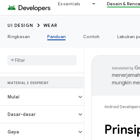
Essentials
Desain & Renc
UI DESIGN
WEAR
Ringkasan
Panduan
Contoh
Lakukan p
menerjemahk
mungkin me
MATERIAL 3 EKSPRESIF
Mulai
Android Developer
Dasar-dasar
Prinsi
Gaya