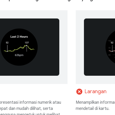
cancel
Larangan
resentasi informasi numerik atau
Menampilkan informasi
epat dan mudah dilihat, serta
mendetail di kartu.
engguna mengetuk untuk melihat