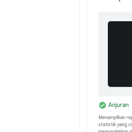
check_circle
Anjuran
Menampilkan rep
statistik yang c
memungkinkan p