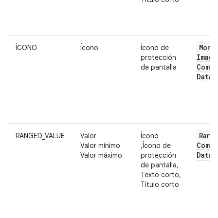
Mono
ÍCONO
Ícono
Ícono de
Image
protección
Compl
de pantalla
Data
Rang
RANGED_VALUE
Valor
Ícono
Compl
Valor mínimo
,Ícono de
Data
Valor máximo
protección
de pantalla,
Texto corto,
Título corto