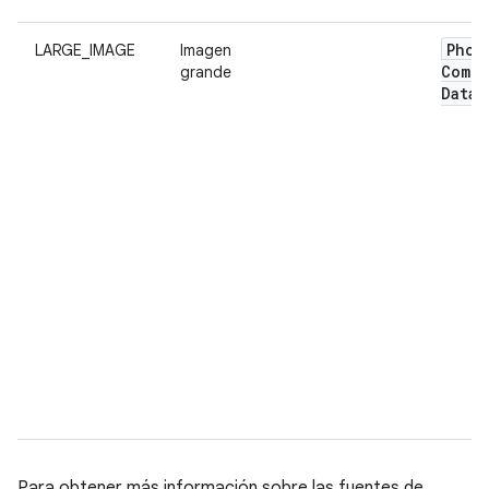
Phot
LARGE_IMAGE
Imagen
Compl
grande
Data
Para obtener más información sobre las fuentes de