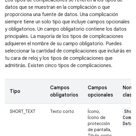
Los tipos de complicaciones se refieren a los tipos de
datos que se muestran en la complicación o que
proporciona una fuente de datos. Una complicación
siempre tiene un solo tipo que incluye campos opcionales
y obligatorios. Un campo obligatorio contiene los datos
principales. La mayoría de los tipos de complicaciones
adquieren el nombre de su campo obligatorio. Puedes
seleccionar la cantidad de complicaciones que incluirás en
tu cara de reloj y los tipos de complicaciones que
admitirás. Existen cinco tipos de complicaciones.
Campos
Campos
Nomb
Tipo
obligatorios
opcionales
clase
Shor
SHORT_TEXT
Texto corto
Ícono,
Compl
Ícono de
Data
protección
de pantalla,
Título corto