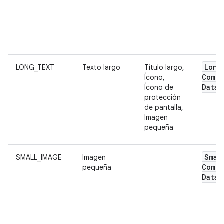
Long
LONG_TEXT
Texto largo
Título largo,
Compl
Ícono,
Data
Ícono de
protección
de pantalla,
Imagen
pequeña
Smal
SMALL_IMAGE
Imagen
Compl
pequeña
Data