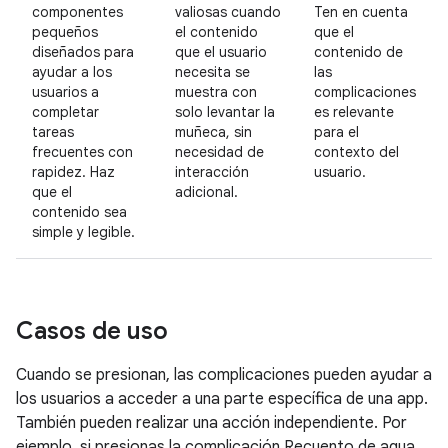
componentes
valiosas cuando
Ten en cuenta
pequeños
el contenido
que el
diseñados para
que el usuario
contenido de
ayudar a los
necesita se
las
usuarios a
muestra con
complicaciones
completar
solo levantar la
es relevante
tareas
muñeca, sin
para el
frecuentes con
necesidad de
contexto del
rapidez. Haz
interacción
usuario.
que el
adicional.
contenido sea
simple y legible.
Casos de uso
Cuando se presionan, las complicaciones pueden ayudar a
los usuarios a acceder a una parte específica de una app.
También pueden realizar una acción independiente. Por
ejemplo, si presionas la complicación Recuento de agua,