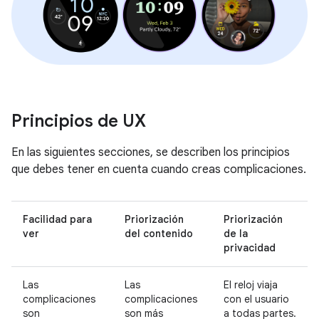
Principios de UX
En las siguientes secciones, se describen los principios
que debes tener en cuenta cuando creas complicaciones.
Facilidad para
Priorización
Priorización
ver
del contenido
de la
privacidad
Las
Las
El reloj viaja
complicaciones
complicaciones
con el usuario
son
son más
a todas partes.