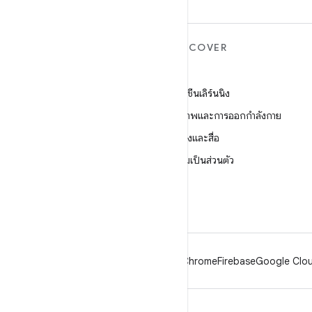
ANDROID เพิ่มเติม
DISCOVER
Android
เกม
Android สำหรับองค์กร
แมชชีนเลิร์นนิง
ความปลอดภัย
สุขภาพและการออกกำลังกาย
ซอร์ส
กล้องและสื่อ
ข่าว
ความเป็นส่วนตัว
บล็อก
5G
พอดแคสต์
Android
Chrome
Firebase
Google Clou