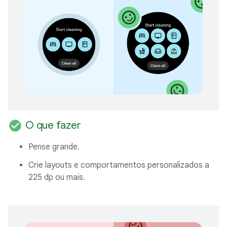
check_circle
O que fazer
Pense grande.
Crie layouts e comportamentos personalizados a
225 dp ou mais.