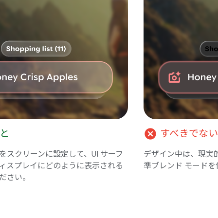
cancel
と
すべきでない
をスクリーンに設定して、UI サーフ
デザイン中は、現実
ィスプレイにどのように表示される
準ブレンド モードを
ださい。