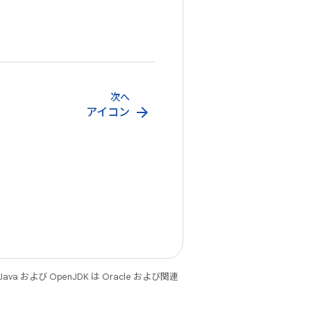
次へ
arrow_forward
アイコン
 および OpenJDK は Oracle および関連