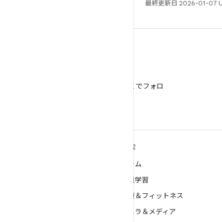
最終更新日 2026-01-07 
X
@AndroidDev を X でフォロ
ー
ANDROID の詳細
探索
Android
ゲーム
エンタープライズ向け Android
機械学習
セキュリティ
健康＆フィットネス
ソース
カメラ＆メディア