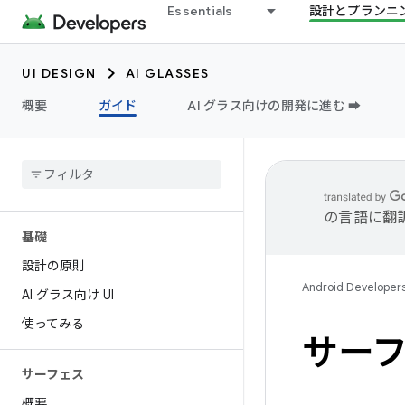
Essentials
設計とプランニ
UI DESIGN
AI GLASSES
概要
ガイド
AI グラス向けの開発に進む ➡️
の言語に翻
基礎
設計の原則
Android Developer
AI グラス向け UI
使ってみる
サー
サーフェス
概要