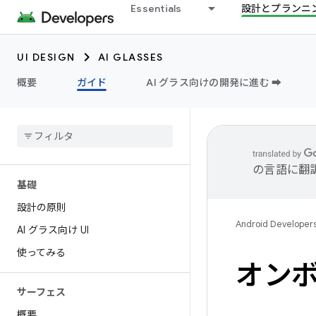
Essentials
設計とプランニ
UI DESIGN
AI GLASSES
概要
ガイド
AI グラス向けの開発に進む ➡️
の言語に翻
基礎
設計の原則
Android Developer
AI グラス向け UI
使ってみる
オン
サーフェス
概要