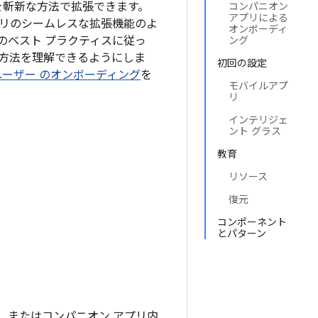
を斬新な方法で拡張できます。
コンパニオン
アプリによる
リのシームレスな拡張機能のよ
オンボーディ
のベスト プラクティスに従っ
ング
方法を理解できるようにしま
初回の設定
ユーザー のオンボーディング
を
モバイルアプ
リ
インテリジェ
ント グラス
教育
リソース
復元
コンポーネント
とパターン
、またはコンパニオン アプリ内