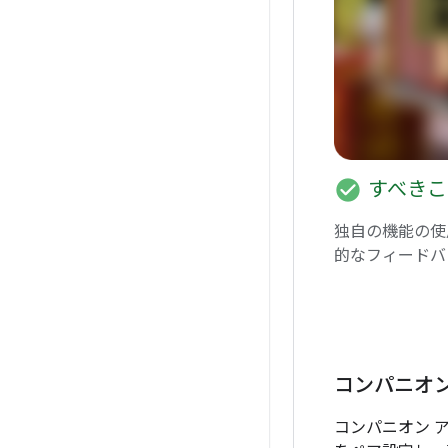
check_circle
すべきこ
独自の機能の使
的なフィードバ
コンパニオ
コンパニオン 