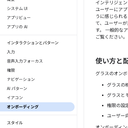
インテリジェン
システム UI
ユーザーにアプ
うに感じられる
アプリビュー
て、ユーザーが
アプリの AI
す。 一般的な
ご覧ください。
インタラクションとパターン
入力
使い方と
音声入力フォーカス
権限
グラスのオンボ
ナビゲーション
グラスの
AI パターン
グラスと
イアコン
権限の設
オンボーディング
ユーザー
スタイル
オンボーディン