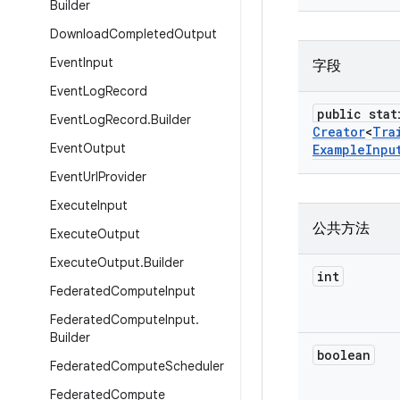
Builder
Download
Completed
Output
Event
Input
字段
Event
Log
Record
public stat
Event
Log
Record
.
Builder
Creator
<
Tra
Event
Output
Example
Inpu
Event
Url
Provider
Execute
Input
公共方法
Execute
Output
Execute
Output
.
Builder
int
Federated
Compute
Input
Federated
Compute
Input
.
Builder
boolean
Federated
Compute
Scheduler
Federated
Compute