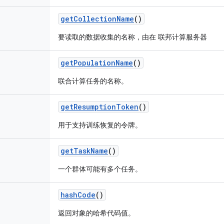
get
Collection
Name
()
要读取的数据收集的名称，由在 联邦计算服务器
get
Population
Name
()
联合计算任务的名称。
get
Resumption
Token
()
用于支持训练恢复的令牌。
get
Task
Name
()
一个群体可能有多个任务。
hash
Code
()
返回对象的哈希代码值。