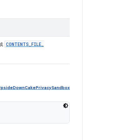
CONTENTS
_
FILE
_
或
psideDownCakePrivacySandbox