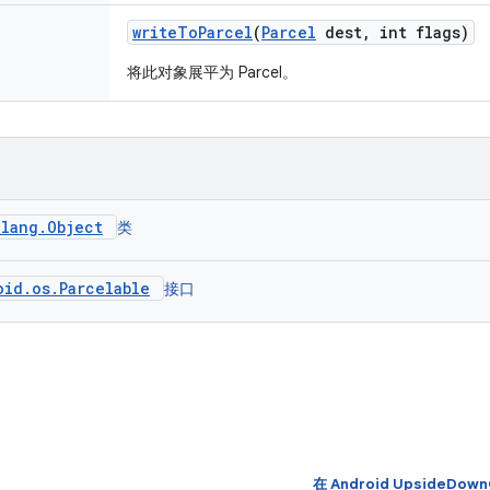
write
To
Parcel
(
Parcel
dest
,
int flags)
将此对象展平为 Parcel。
.lang.Object
类
oid.os.Parcelable
接口
在 Android UpsideDo