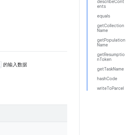
describeCont
ents
equals
getCollection
Name
getPopulation
Name
getResumptio
nToken
)
的输入数据
getTaskName
hashCode
writeToParcel