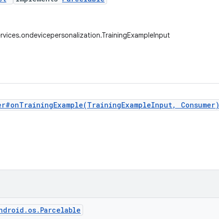
rvices.ondevicepersonalization.TrainingExampleInput
er#onTrainingExample(TrainingExampleInput, Consumer
ndroid.os.Parcelable