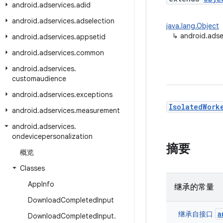
android
.
adservices
.
adid
android
.
adservices
.
adselection
java.lang.Object
↳
android.adse
android
.
adservices
.
appsetid
android
.
adservices
.
common
android
.
adservices
.
customaudience
android
.
adservices
.
exceptions
IsolatedWork
android
.
adservices
.
measurement
android
.
adservices
.
ondevicepersonalization
摘要
概览
Classes
App
Info
继承的常量
Download
Completed
Input
a
继承自接口
Download
Completed
Input
.