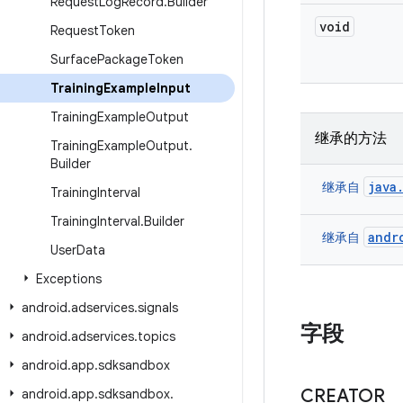
Request
Log
Record
.
Builder
void
Request
Token
Surface
Package
Token
Training
Example
Input
Training
Example
Output
继承的方法
Training
Example
Output
.
Builder
java
继承自
Training
Interval
Training
Interval
.
Builder
andr
继承自
User
Data
Exceptions
android
.
adservices
.
signals
字段
android
.
adservices
.
topics
android
.
app
.
sdksandbox
CREATOR
android
.
app
.
sdksandbox
.