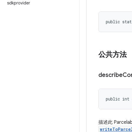
sdkprovider
public stat
公共方法
describe
Co
public int 
描述此 Parc
writeToParce