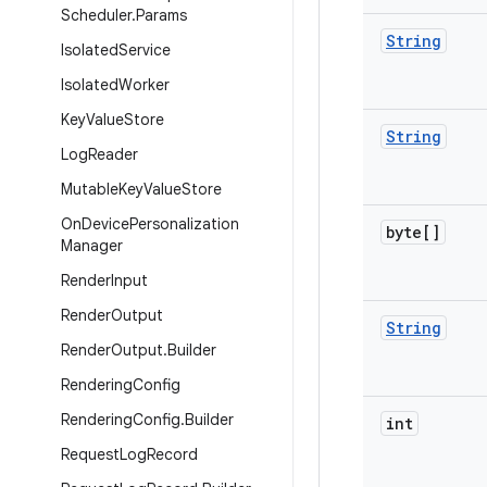
Scheduler
.
Params
String
Isolated
Service
Isolated
Worker
Key
Value
Store
String
Log
Reader
Mutable
Key
Value
Store
On
Device
Personalization
byte[]
Manager
Render
Input
Render
Output
String
Render
Output
.
Builder
Rendering
Config
Rendering
Config
.
Builder
int
Request
Log
Record