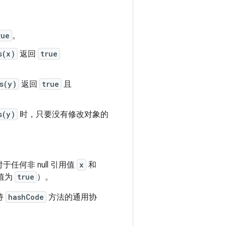
rue
。
s(x)
返回
true
s(y)
返回
true
且
s(y)
时，只要没有修改对象的
何非 null 引用值
x
和
值为
true
）。
持
hashCode
方法的通用协