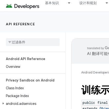
基本知识
设计和规划
API REFERENCE
AI 翻译可
Android API Reference
Overview
Android Developer
Privacy Sandbox on Android
训练
Class Index
Package Index
public final
android
.
adservices
extends
Obje