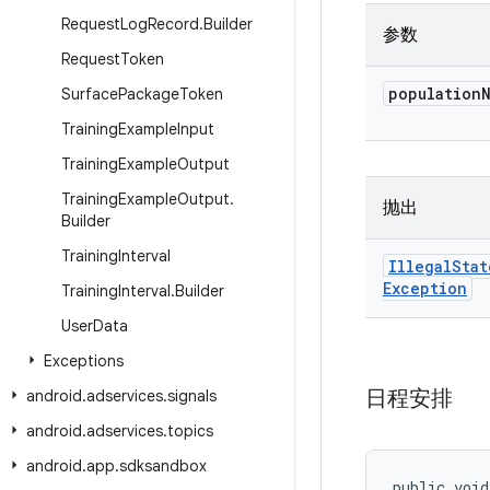
Request
Log
Record
.
Builder
参数
Request
Token
population
Surface
Package
Token
Training
Example
Input
Training
Example
Output
Training
Example
Output
.
抛出
Builder
Training
Interval
Illegal
Stat
Exception
Training
Interval
.
Builder
User
Data
Exceptions
日程安排
android
.
adservices
.
signals
android
.
adservices
.
topics
android
.
app
.
sdksandbox
public void