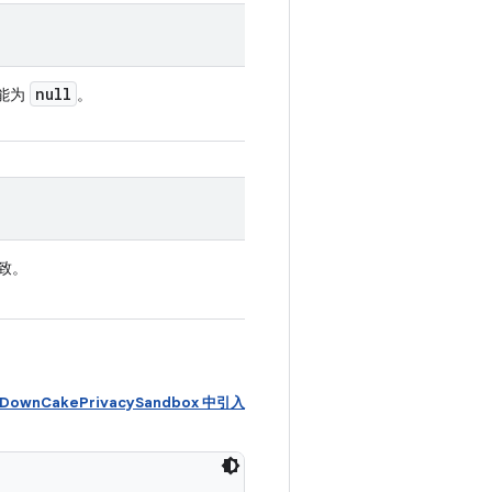
null
能为
。
导致。
deDownCakePrivacySandbox 中引入