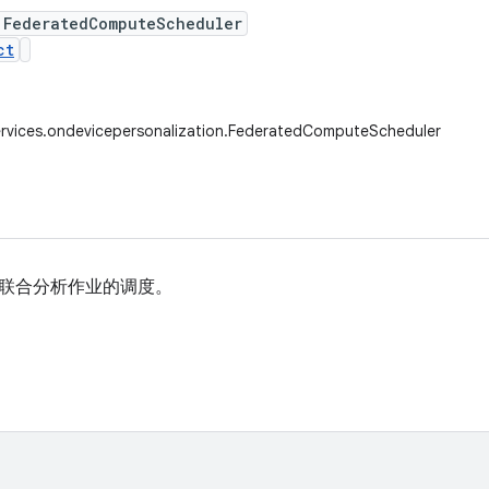
 FederatedComputeScheduler
ct
ervices.ondevicepersonalization.FederatedComputeScheduler
联合分析作业的调度。