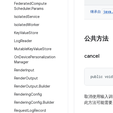
Federated
Compute
Scheduler
.
Params
java
继承自
Isolated
Service
Isolated
Worker
Key
Value
Store
公共方法
Log
Reader
Mutable
Key
Value
Store
cancel
On
Device
Personalization
Manager
Render
Input
public void
Render
Output
Render
Output
.
Builder
Rendering
Config
取消使用输入训
Rendering
Config
.
Builder
此方法可能需要
Request
Log
Record