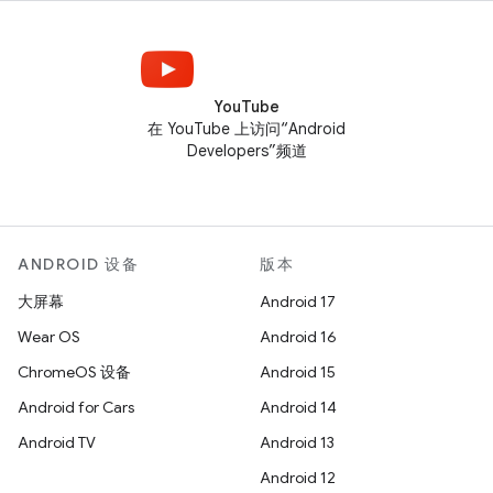
YouTube
在 YouTube 上访问“Android
Developers”频道
ANDROID 设备
版本
大屏幕
Android 17
Wear OS
Android 16
ChromeOS 设备
Android 15
Android for Cars
Android 14
Android TV
Android 13
Android 12