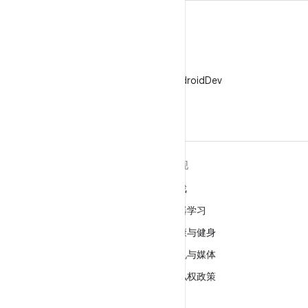
X
在 X 上关注 @AndroidDev
关于 ANDROID
发现
Android
游戏
适用于企业的 Android
机器学习
安全
健康与健身
源代码
相机与媒体
新闻
隐私权政策
博客
5G