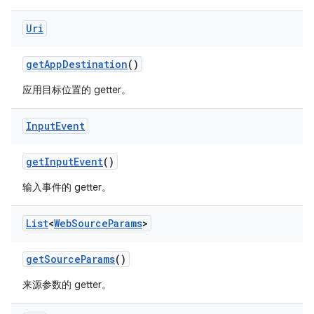
Uri
get
App
Destination
()
应用目标位置的 getter。
Input
Event
get
Input
Event
()
输入事件的 getter。
List
<
Web
Source
Params
>
get
Source
Params
()
来源参数的 getter。