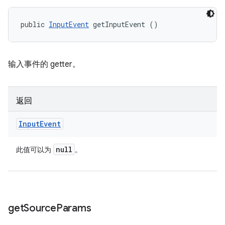
public 
InputEvent
 getInputEvent ()
输入事件的 getter。
返回
Input
Event
null
此值可以为
。
get
Source
Params