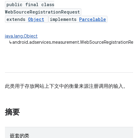
public final class
WebSourceRegistrationRequest
extends
Object
implements
Parcelable
java.lang.Object
↳
android.adservices.measurement.WebSourceRegistrationReq
ation
此类用于存放网站上下文中的衡量来源注册调用的输入。
摘要
嵌套的类