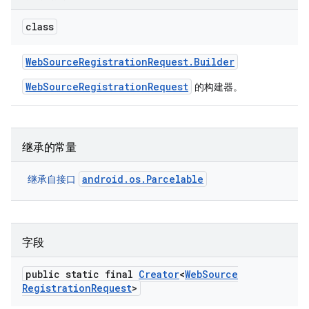
class
Web
Source
Registration
Request
.
Builder
WebSourceRegistrationRequest
的构建器。
继承的常量
android.os.Parcelable
继承自接口
字段
public static final
Creator
<
Web
Source
Registration
Request
>