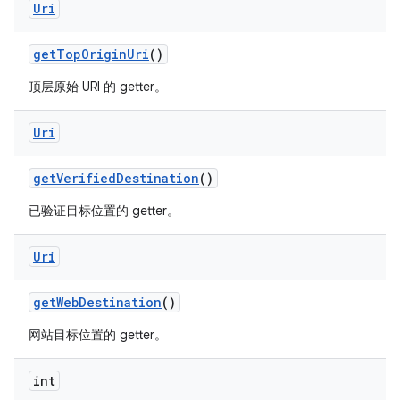
Uri
get
Top
Origin
Uri
()
顶层原始 URI 的 getter。
Uri
get
Verified
Destination
()
已验证目标位置的 getter。
Uri
get
Web
Destination
()
网站目标位置的 getter。
int