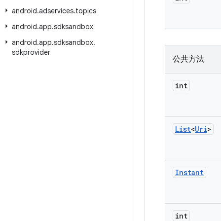
android
.
adservices
.
topics
android
.
app
.
sdksandbox
android
.
app
.
sdksandbox
.
sdkprovider
公共方法
int
List
<
Uri
>
Instant
int