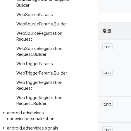
Builder
Web
Source
Params
Web
Source
Params
.
Builder
常量
Web
Source
Registration
Request
int
Web
Source
Registration
Request
.
Builder
Web
Trigger
Params
int
Web
Trigger
Params
.
Builder
Web
Trigger
Registration
Request
Web
Trigger
Registration
Request
.
Builder
int
android
.
adservices
.
ondevicepersonalization
android
.
adservices
.
signals
int