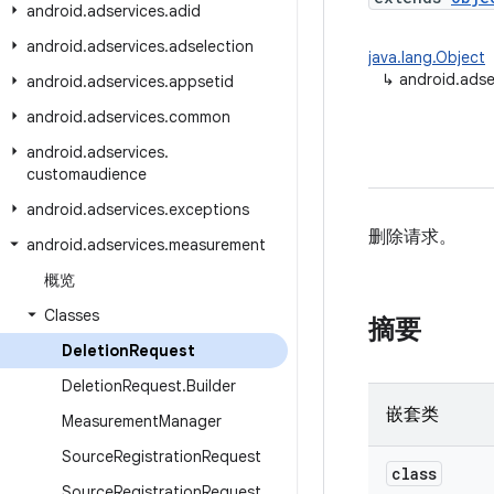
android
.
adservices
.
adid
android
.
adservices
.
adselection
java.lang.Object
↳
android.ads
android
.
adservices
.
appsetid
android
.
adservices
.
common
android
.
adservices
.
customaudience
android
.
adservices
.
exceptions
删除请求。
android
.
adservices
.
measurement
概览
Classes
摘要
Deletion
Request
Deletion
Request
.
Builder
嵌套类
Measurement
Manager
Source
Registration
Request
class
Source
Registration
Request
.