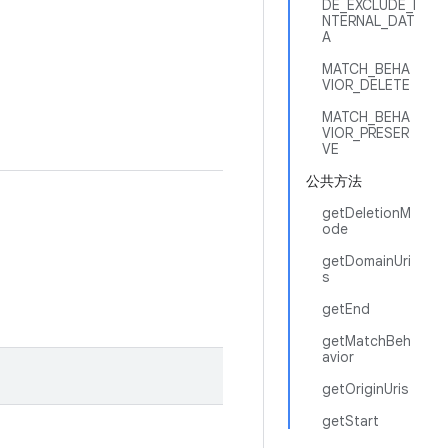
DE_EXCLUDE_I
NTERNAL_DAT
A
MATCH_BEHA
VIOR_DELETE
MATCH_BEHA
VIOR_PRESER
VE
公共方法
getDeletionM
ode
getDomainUri
s
getEnd
getMatchBeh
avior
getOriginUris
getStart