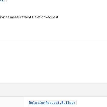
ervices.measurement.DeletionRequest
Deletion
Request
.
Builder