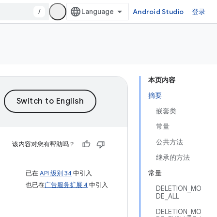
/
Android Studio
登录
本页内容
摘要
嵌套类
常量
公共方法
该内容对您有帮助吗？
继承的方法
常量
已在
API 级别 34
中引入
也已在
广告服务扩展 4
中引入
DELETION_MO
DE_ALL
DELETION_MO