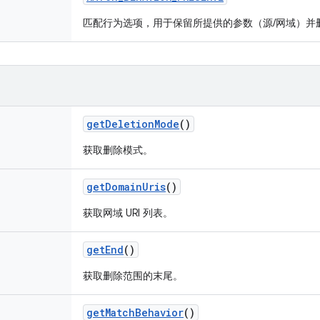
匹配行为选项，用于保留所提供的参数（源/网域）并
get
Deletion
Mode
()
获取删除模式。
get
Domain
Uris
()
获取网域 URI 列表。
get
End
()
获取删除范围的末尾。
get
Match
Behavior
()