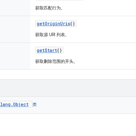
获取匹配行为。
get
Origin
Uris
()
获取源 URI 列表。
get
Start
()
获取删除范围的开头。
.lang.Object
类