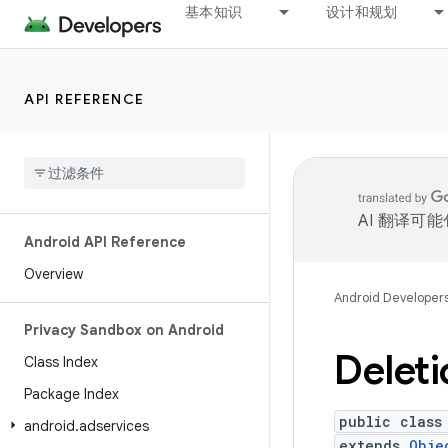
基本知识
设计和规划
API REFERENCE
AI 翻译可
Android API Reference
Overview
Android Developer
Privacy Sandbox on Android
Deleti
Class Index
Package Index
public class
android
.
adservices
extends
Obje