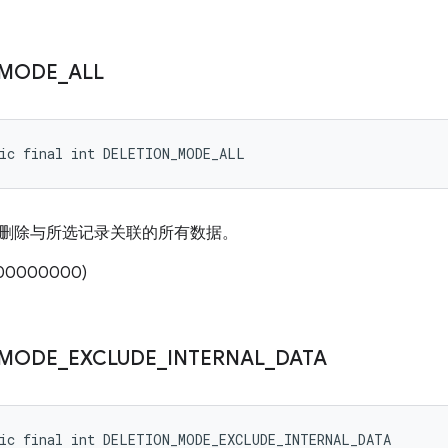
MODE
_
ALL
tic final int DELETION_MODE_ALL
删除与所选记录关联的所有数据。
00000000)
MODE
_
EXCLUDE
_
INTERNAL
_
DATA
tic final int DELETION_MODE_EXCLUDE_INTERNAL_DATA