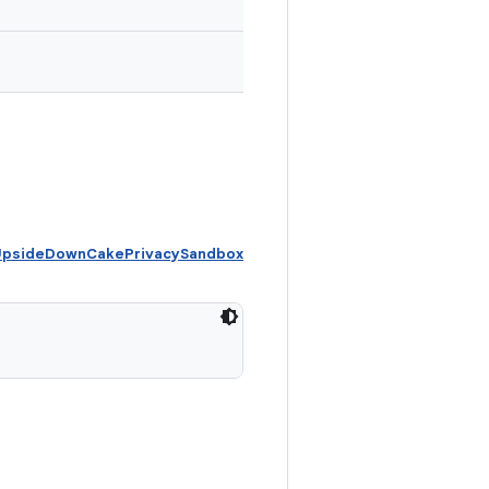
 UpsideDownCakePrivacySandbox