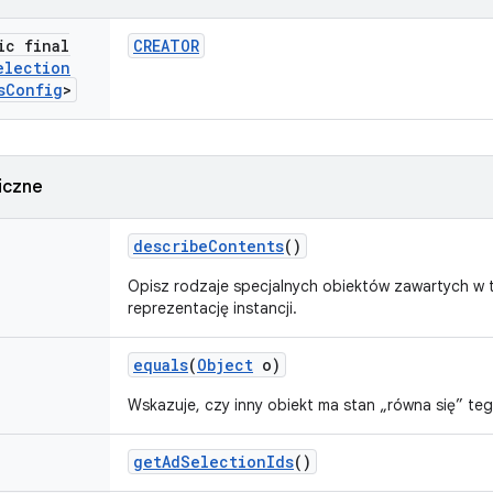
ic final
CREATOR
election
s
Config
>
iczne
describe
Contents
()
Opisz rodzaje specjalnych obiektów zawartych w te
reprezentację instancji.
equals
(
Object
o)
Wskazuje, czy inny obiekt ma stan „równa się” teg
get
Ad
Selection
Ids
()