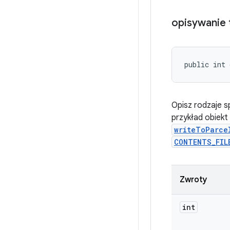
opisywanie 
public int 
Opisz rodzaje s
przykład obiekt
writeToParce
CONTENTS_FIL
Zwroty
int