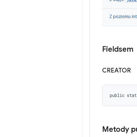
Z poziomu in
Fieldsem
CREATOR
public stat
Metody p