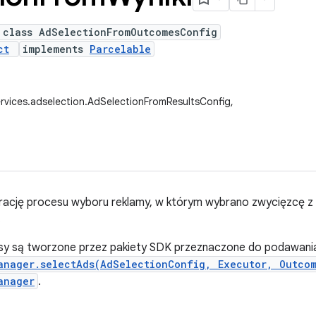
 class AdSelectionFromOutcomesConfig
ct
implements
Parcelable
rvices.adselection.AdSelectionFromResultsConfig,
rację procesu wyboru reklamy, w którym wybrano zwycięzcę z da
.
klasy są tworzone przez pakiety SDK przeznaczone do podawan
anager.selectAds(AdSelectionConfig, Executor, Outco
anager
.