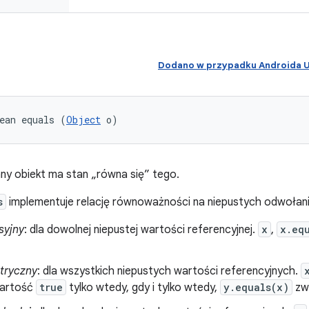
Dodano w przypadku Androida
ean equals (
Object
 o)
nny obiekt ma stan „równa się” tego.
s
implementuje relację równoważności na niepustych odwołan
syjny
: dla dowolnej niepustej wartości referencyjnej.
x
,
x.eq
tryczny
: dla wszystkich niepustych wartości referencyjnych.
wartość
true
tylko wtedy, gdy i tylko wtedy,
y.equals(x)
zw