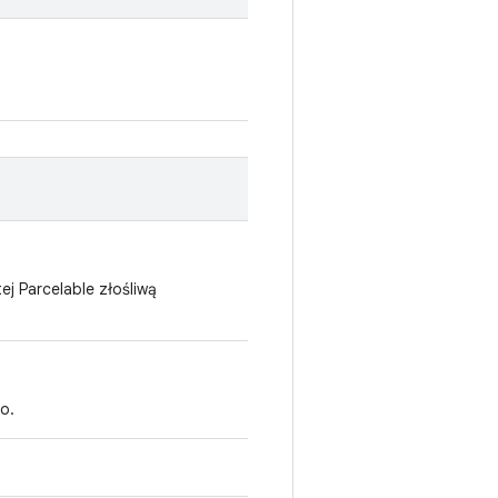
j Parcelable złośliwą
o.