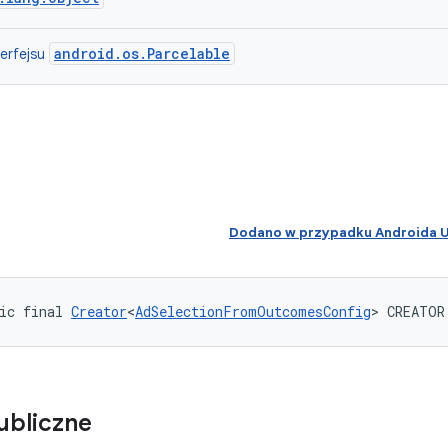
android.os.Parcelable
terfejsu
Dodano w przypadku Androida
ic final 
Creator
<
AdSelectionFromOutcomesConfig
> CREATOR
ubliczne