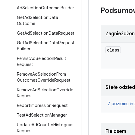
Ad
Selection
Outcome
.
Builder
Podsumo
Get
Ad
Selection
Data
Outcome
Get
Ad
Selection
Data
Request
Zagnieżdżon
Get
Ad
Selection
Data
Request
.
Builder
class
Persist
Ad
Selection
Result
Request
Remove
Ad
Selection
From
Outcomes
Override
Request
Stałe odzie
Remove
Ad
Selection
Override
Request
Z poziomu in
Report
Impression
Request
Test
Ad
Selection
Manager
Update
Ad
Counter
Histogram
Request
Fieldsem