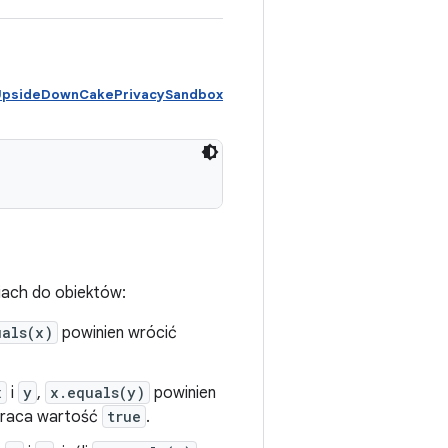
 UpsideDownCakePrivacySandbox
iach do obiektów:
uals(x)
powinien wrócić
x
i
y
,
x.equals(y)
powinien
raca wartość
true
.