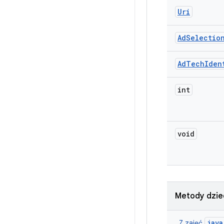
Uri
Ad
Selectio
Ad
Tech
Iden
int
void
Metody dzie
java
Z zajęć