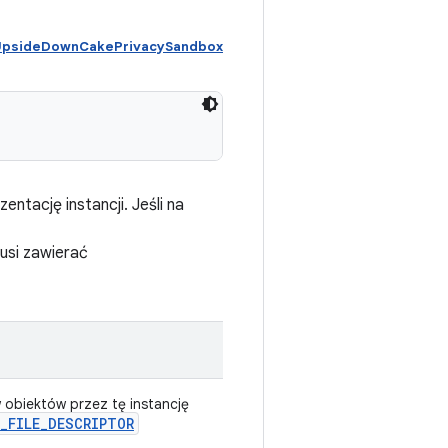
 UpsideDownCakePrivacySandbox
ntację instancji. Jeśli na
usi zawierać
 obiektów przez tę instancję
_
FILE
_
DESCRIPTOR