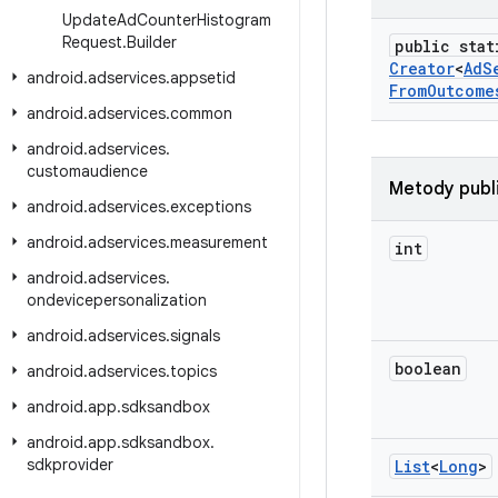
Update
Ad
Counter
Histogram
Request
.
Builder
public stat
Creator
<
Ad
S
android
.
adservices
.
appsetid
From
Outcome
android
.
adservices
.
common
android
.
adservices
.
customaudience
Metody publ
android
.
adservices
.
exceptions
android
.
adservices
.
measurement
int
android
.
adservices
.
ondevicepersonalization
android
.
adservices
.
signals
boolean
android
.
adservices
.
topics
android
.
app
.
sdksandbox
android
.
app
.
sdksandbox
.
sdkprovider
List
<
Long
>