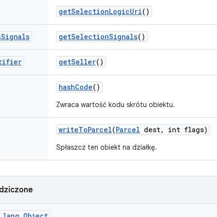
get
Selection
Logic
Uri
()
n
Signals
get
Selection
Signals
()
tifier
get
Seller
()
hash
Code
()
Zwraca wartość kodu skrótu obiektu.
write
To
Parcel
(
Parcel
dest
,
int flags)
Spłaszcz ten obiekt na działkę.
dziczone
.lang.Object