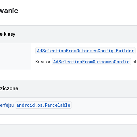
wanie
e klasy
Ad
Selection
From
Outcomes
Config
.
Builder
AdSelectionFromOutcomesConfig
Kreator
ob
dziczone
android.os.Parcelable
terfejsu