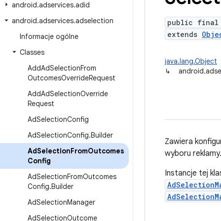
android
.
adservices
.
adid
android
.
adservices
.
adselection
public final
extends
Obje
Informacje ogólne
Classes
java.lang.Object
Add
Ad
Selection
From
↳
android.adse
Outcomes
Override
Request
Add
Ad
Selection
Override
Request
Ad
Selection
Config
Ad
Selection
Config
.
Builder
Zawiera konfigu
Ad
Selection
From
Outcomes
wyboru reklamy
Config
Instancje tej 
Ad
Selection
From
Outcomes
AdSelectionM
Config
.
Builder
AdSelectionM
Ad
Selection
Manager
Ad
Selection
Outcome