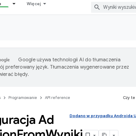
e
Więcej
Google używa technologii AI do tłumaczenia
wój preferowany język. Tłumaczenia wygenerowane przez
ierać błędy.
s
Programowanie
API reference
Czy te
guracja Ad
Dodano w przypadku Androida
ion
From
Wyniki