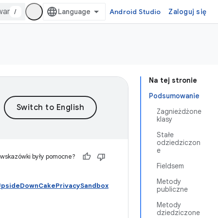
/
Android Studio
Zaloguj się
Na tej stronie
Podsumowanie
Zagnieżdżone
klasy
Stałe
odziedziczon
e
 wskazówki były pomocne?
Fieldsem
Metody
 UpsideDownCakePrivacySandbox
publiczne
Metody
dziedziczone