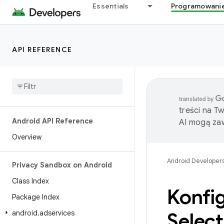
Essentials
Programowani
API REFERENCE
treści na T
Android API Reference
AI mogą zaw
Overview
Android Developer
Privacy Sandbox on Android
Class Index
Konfi
Package Index
android
.
adservices
Select