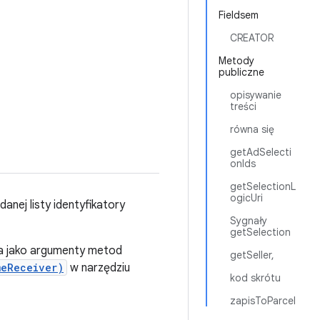
Fieldsem
CREATOR
Metody
publiczne
opisywanie
treści
równa się
getAdSelecti
onIds
getSelectionL
ogicUri
nej listy identyfikatory
Sygnały
getSelection
ia jako argumenty metod
getSeller,
meReceiver)
w narzędziu
kod skrótu
zapisToParcel