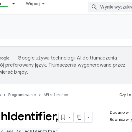
e
Więcej
Google używa technologii AI do tłumaczenia
wój preferowany język. Tłumaczenia wygenerowane przez
ierać błędy.
s
Programowanie
API reference
Czy te
ch
Identifier
,
Dodano w
i
Również w
r
 class AdTechIdentifier