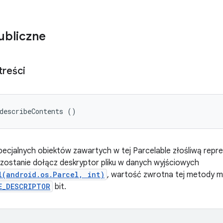
ubliczne
treści
describeContents ()
pecjalnych obiektów zawartych w tej Parcelable złośliwą repreze
 zostanie dołącz deskryptor pliku w danych wyjściowych
l(android.os.Parcel, int)
, wartość zwrotna tej metody m
E_DESCRIPTOR
bit.