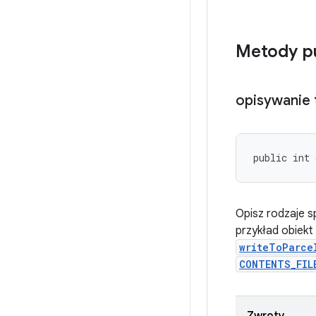
Metody p
opisywanie 
public int 
Opisz rodzaje s
przykład obiekt
writeToParce
CONTENTS_FIL