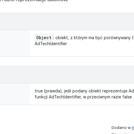
Object
: obiekt, z którym ma być porównywany t
AdTechIdentifier
true (prawda), jeśli podany obiekt reprezentuje Ad
funkcji AdTechIdentifier, w przeciwnym razie false
Dodano w
i