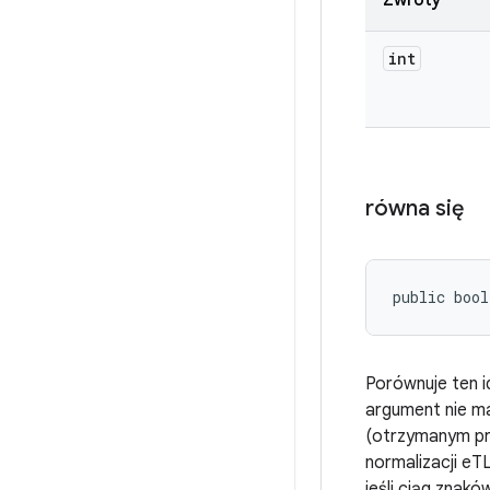
Zwroty
int
równa się
public bool
Porównuje ten i
argument nie ma
(otrzymanym p
normalizacji eT
jeśli ciąg znak