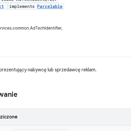
ct
implements
Parcelable
rvices.common.AdTechIdentifier,
eprezentujący nabywcę lub sprzedawcę reklam.
wanie
dziczone