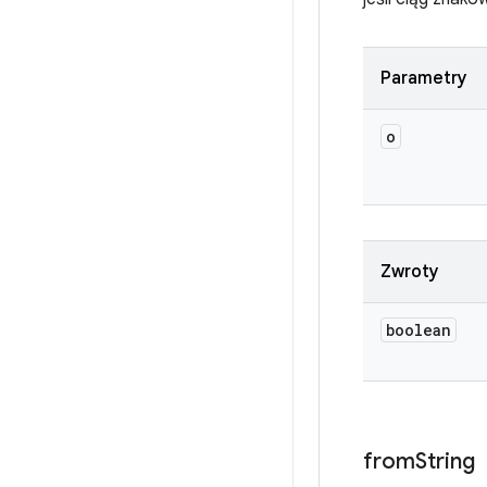
Parametry
o
Zwroty
boolean
from
String