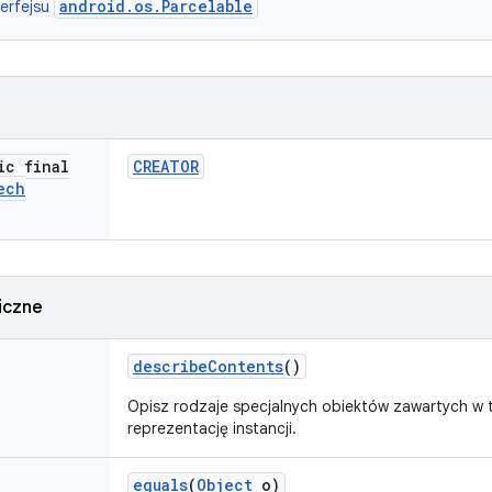
android.os.Parcelable
terfejsu
ic final
CREATOR
ech
iczne
describe
Contents
()
Opisz rodzaje specjalnych obiektów zawartych w te
reprezentację instancji.
equals
(
Object
o)