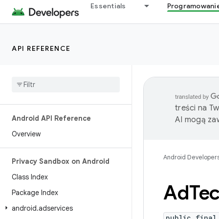
Essentials
Programowani
API REFERENCE
treści na T
Android API Reference
AI mogą zaw
Overview
Android Developer
Privacy Sandbox on Android
Class Index
Ad
Te
Package Index
android
.
adservices
public final