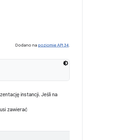
Dodano na
poziomie API 34
.
ntację instancji. Jeśli na
usi zawierać