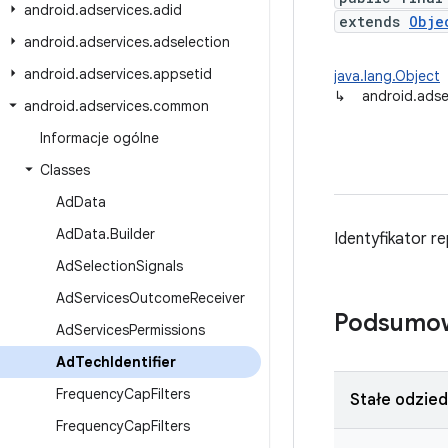
android
.
adservices
.
adid
extends
Obje
android
.
adservices
.
adselection
android
.
adservices
.
appsetid
java.lang.Object
↳
android.adse
android
.
adservices
.
common
Informacje ogólne
Classes
Ad
Data
Ad
Data
.
Builder
Identyfikator r
Ad
Selection
Signals
Ad
Services
Outcome
Receiver
Podsumo
Ad
Services
Permissions
Ad
Tech
Identifier
Frequency
Cap
Filters
Stałe odzie
Frequency
Cap
Filters