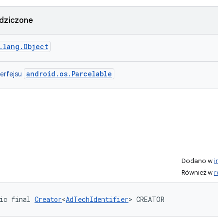
dziczone
.lang.Object
android.os.Parcelable
terfejsu
Dodano w
i
Również w
r
ic final 
Creator
<
AdTechIdentifier
> CREATOR