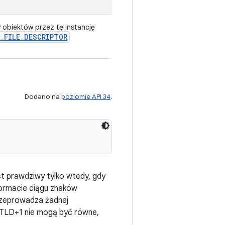
 obiektów przez tę instancję
_
FILE
_
DESCRIPTOR
Dodano na
poziomie API 34
.
st prawdziwy tylko wtedy, gdy
formacie ciągu znaków
przeprowadza żadnej
eTLD+1 nie mogą być równe,