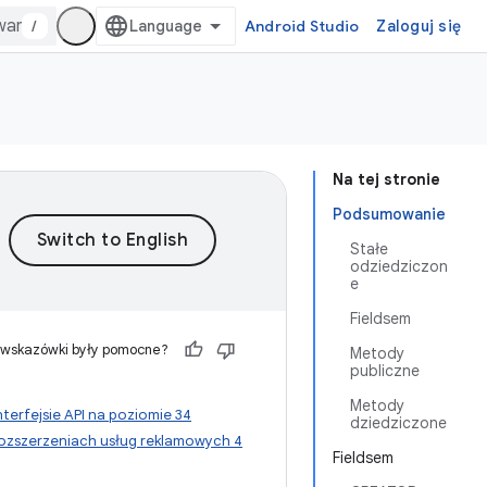
/
Android Studio
Zaloguj się
Na tej stronie
Podsumowanie
Stałe
odziedziczon
e
Fieldsem
 wskazówki były pomocne?
Metody
publiczne
Metody
nterfejsie API na poziomie 34
dziedziczone
ozszerzeniach usług reklamowych 4
Fieldsem