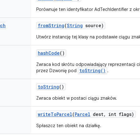
Porównuje ten identyfikator AdTechIdentifier z ok
ch
from
String
(
String
source)
Utwórz instancję tej klasy na podstawie ciągu zna
hash
Code
()
Zwraca kod skrótu odpowiadający reprezentacji ci
toString()
przez Dzwonię pod
.
to
String
()
Zwraca obiekt w postaci ciągu znaków.
write
To
Parcel
(
Parcel
dest
,
int flags)
Spłaszcz ten obiekt na działkę.