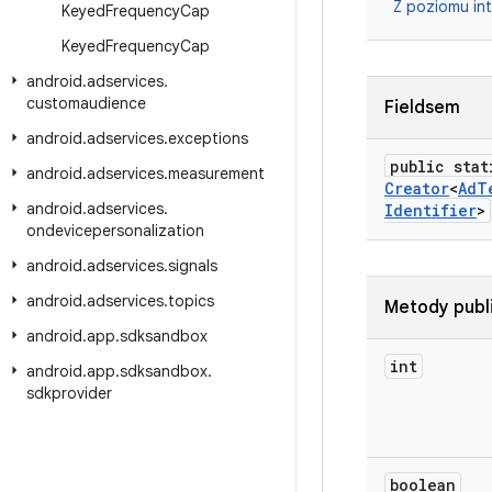
Z poziomu in
Keyed
Frequency
Cap
Keyed
Frequency
Cap
android
.
adservices
.
customaudience
Fieldsem
android
.
adservices
.
exceptions
public stat
android
.
adservices
.
measurement
Creator
<
Ad
T
android
.
adservices
.
Identifier
>
ondevicepersonalization
android
.
adservices
.
signals
android
.
adservices
.
topics
Metody publ
android
.
app
.
sdksandbox
int
android
.
app
.
sdksandbox
.
sdkprovider
boolean