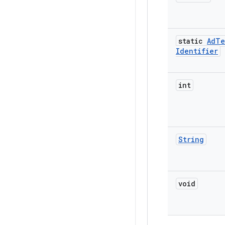
static
Ad
Te
Identifier
int
String
void