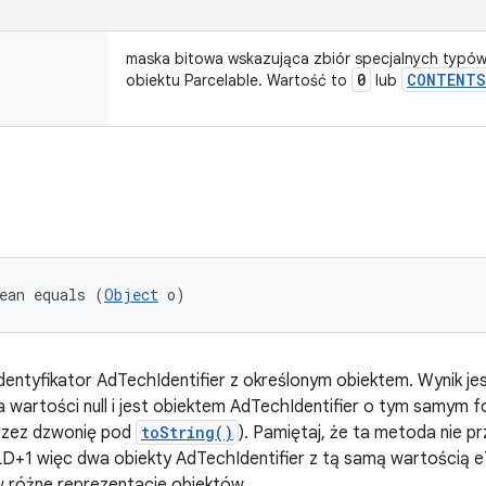
maska bitowa wskazująca zbiór specjalnych typów
0
CONTENTS
obiektu Parcelable. Wartość to
lub
ean equals (
Object
 o)
dentyfikator AdTechIdentifier z określonym obiektem. Wynik je
 wartości null i jest obiektem AdTechIdentifier o tym samym 
rzez dzwonię pod
toString()
). Pamiętaj, że ta metoda nie 
LD+1 więc dwa obiekty AdTechIdentifier z tą samą wartością 
ów różne reprezentacje obiektów.