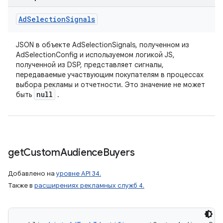
Ad
Selection
Signals
JSON в объекте AdSelectionSignals, полученном из
AdSelectionConfig и используемом логикой JS,
полученной из DSP, представляет сигналы,
передаваемые участвующим покупателям в процессах
выбора рекламы и отчетности. Это значение не может
null
быть
.
get
Custom
Audience
Buyers
Добавлено на
уровне API 34.
Также в
расширениях рекламных служб 4.