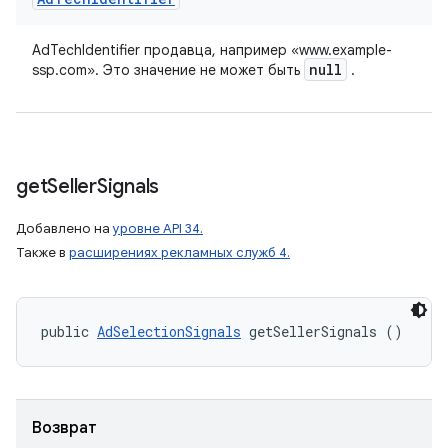
AdTechIdentifier продавца, например «www.example-
null
ssp.com». Это значение не может быть
.
get
Seller
Signals
Добавлено на
уровне API 34.
Также в
расширениях рекламных служб 4.
public 
AdSelectionSignals
 getSellerSignals ()
Возврат