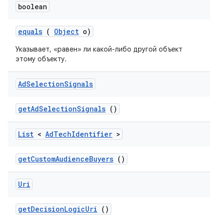
boolean
equals
(
Object
o)
Указывает, «равен» ли какой-либо другой объект
этому объекту.
Ad
Selection
Signals
get
Ad
Selection
Signals
()
List
<
Ad
Tech
Identifier
>
get
Custom
Audience
Buyers
()
Uri
get
Decision
Logic
Uri
()