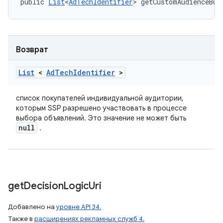
public 
List
<
AdTechIdentifier
> getCustomAudienceBuy
Возврат
List
<
Ad
Tech
Identifier
>
список покупателей индивидуальной аудитории,
которым SSP разрешено участвовать в процессе
выбора объявлений. Это значение не может быть
null
.
get
Decision
Logic
Uri
Добавлено на
уровне API 34.
Также в
расширениях рекламных служб 4.