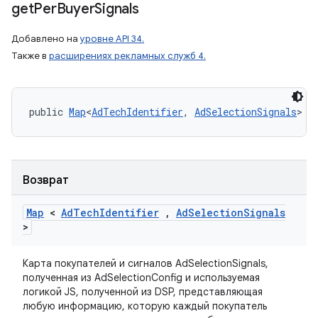
get
Per
Buyer
Signals
Добавлено на
уровне API 34.
Также в
расширениях рекламных служб 4.
public 
Map
<
AdTechIdentifier
, 
AdSelectionSignals
> g
Возврат
Map
<
Ad
Tech
Identifier
,
Ad
Selection
Signals
>
Карта покупателей и сигналов AdSelectionSignals,
полученная из AdSelectionConfig и используемая
логикой JS, полученной из DSP, представляющая
любую информацию, которую каждый покупатель