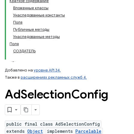
Краткое содержание
Вложенные классы
Унаследованные константы
Поля
Публичные методы
Унаследованные методы
Поля
СОЗДАТЕЛЬ
Добавлено на
уровне API 34.
Также в
расширениях рекламных служб 4.
Ad
Selection
Config
public final class AdSelectionConfig
extends
Object
implements
Parcelable