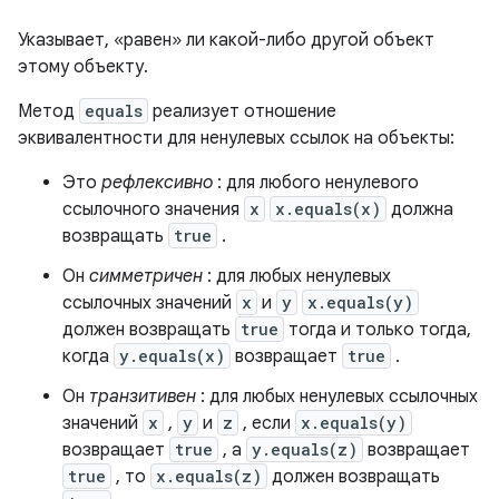
Указывает, «равен» ли какой-либо другой объект
этому объекту.
Метод
equals
реализует отношение
эквивалентности для ненулевых ссылок на объекты:
Это
рефлексивно
: для любого ненулевого
ссылочного значения
x
x.equals(x)
должна
возвращать
true
.
Он
симметричен
: для любых ненулевых
ссылочных значений
x
и
y
x.equals(y)
должен возвращать
true
тогда и только тогда,
когда
y.equals(x)
возвращает
true
.
Он
транзитивен
: для любых ненулевых ссылочных
значений
x
,
y
и
z
, если
x.equals(y)
возвращает
true
, а
y.equals(z)
возвращает
true
, то
x.equals(z)
должен возвращать