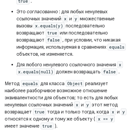
true
.
Это
согласованно
: для любых ненулевых
ссылочных значений
x
и
y
множественные
вызовы
x.equals(y)
последовательно
возвращают
true
или последовательно
возвращают
false
, при условии, что никакая
информация, используемая в сравнениях
equals
объектов, не изменяется.
Для любого ненулевого ссылочного значения
x
x.equals(null)
должен возвращать
false
.
Метод
equals
для класса
Object
реализует
наиболее разборчивое возможное отношение
эквивалентности для объектов; то есть для любых
ненулевых ссылочных значений
x
и
y
этот метод
возвращает
true
тогда и только тогда, когда
x
и
y
относятся к одному и тому же объекту (
x == y
имеет значение
true
).