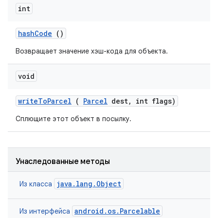
int
hash
Code
()
Возвращает значение хэш-кода для объекта.
void
write
To
Parcel
(
Parcel
dest
,
int flags)
Сплющите этот объект в посылку.
Унаследованные методы
java.lang.Object
Из класса
android.os.Parcelable
Из интерфейса