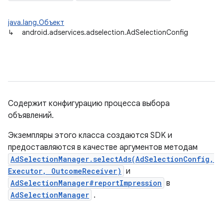
java.lang.Объект
↳
android.adservices.adselection.AdSelectionConfig
Содержит конфигурацию процесса выбора
объявлений.
Экземпляры этого класса создаются SDK и
предоставляются в качестве аргументов методам
AdSelectionManager.selectAds(AdSelectionConfig,
Executor, OutcomeReceiver)
и
AdSelectionManager#reportImpression
в
AdSelectionManager
.