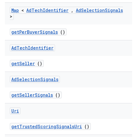
Map
<
Ad
Tech
Identifier
,
Ad
Selection
Signals
>
get
Per
Buyer
Signals
()
Ad
Tech
Identifier
get
Seller
()
Ad
Selection
Signals
get
Seller
Signals
()
Uri
get
Trusted
Scoring
Signals
Uri
()