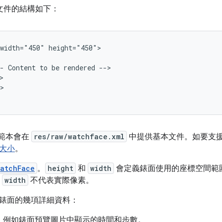
面文件的結構如下：
width="450"
-
Content
to
be
rendered


>
io 範本會在
res/raw/watchface.xml
中提供基本文件。如要支
大小
。
atchFace
。
height
和
width
會定義錶面使用的座標空間範
和
width
不代表實際像素。
錶面的幾項詳細資料：
，例如錶面預覽圖片中顯示的時間和步數。