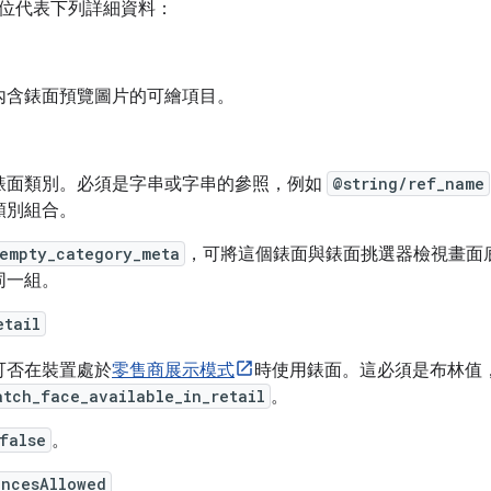
位代表下列詳細資料：
內含錶面預覽圖片的可繪項目。
錶面類別。必須是字串或字串的參照，例如
@string/ref_name
類別組合。
empty_category_meta
，可將這個錶面與錶面挑選器檢視畫面底部的其
同一組。
etail
可否在裝置處於
零售商展示模式
時使用錶面。這必須是布林值
atch_face_available_in_retail
。
false
。
ancesAllowed