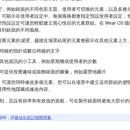
定
，例如錶面的不同色彩主題、使用者可切換的元素，以及多種元
，可顯示在使用者設定中。每個風格都會指定預設使用者設定，
預設設定可讓您輕鬆建立賞心悅目的元素群組。在 Wear OS
看到錶面的不同風格。
視覺元素的
場景
。越接近場景結尾的元素會顯示在其他元素上方
時鐘的指針或數位時鐘的文字
其他資訊的小工具，例如星期幾或使用者的步數
可提供視覺趣味或裝飾錶面的圖像，例如露營地圖片
，可讓您同時修改多個元素。您可以在場景中建立這些群組的
變
選擇性地隱藏或修改內容。
別，且設有頻率和有效值的規範，可在製作錶面時避免大部分的
面時，請
最佳化其記憶體用量
。