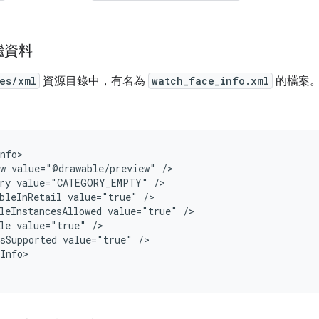
繼資料
es/xml
資源目錄中，有名為
watch_face_info.xml
的檔案。
w
value="@drawable/preview"
ry
value="CATEGORY_EMPTY"
bleInRetail
value="true"
leInstancesAllowed
value="true"
le
value="true"
sSupported
value="true"
/>

Info>