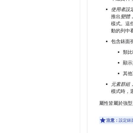
使用者設
推出
變體
樣式。這些
動的列中
包含錶面
類比
顯示
其他
元素群組
模式時，
屬性皆屬於強型
注意：
設定錶