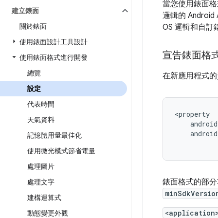
當您使用錶面格式建
建立錶面
邏輯的 Androi
關於錶面
OS 邏輯和自訂錶面的
使用錶面設計工具設計
宣告錶面格
使用錶面格式進行開發
總覽
在新應用程式的
設定
代表時間
天氣資料
androi
記憶體用量最佳化
使用微光模式節省電量
處理圖片
錶面格式的部分
處理文字
minSdkVersio
建構運算式
<application
動態變更外觀