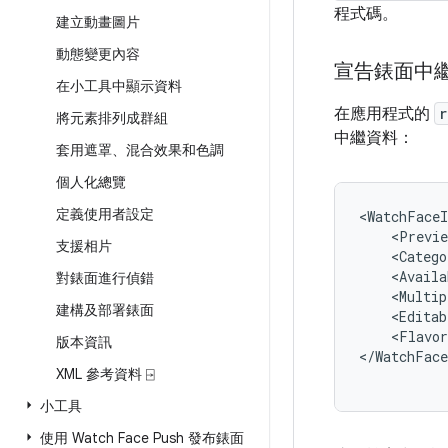
程式碼。
建立動畫圖片
動態變更內容
宣告錶面中
在小工具中顯示資料
在應用程式的
r
將元素排列成群組
中繼資料：
套用遮罩、混合效果和色調
個人化總覽
定義使用者設定
<Previe
支援相片
<Catego
<Availa
對錶面進行偵錯
<Multip
建構及部署錶面
<Editab
<Flavor
版本資訊
</WatchFace
XML 參考資料 ⍈
小工具
使用 Watch Face Push 發布錶面