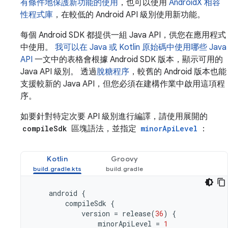
有條件地保護新功能的使用
，也可以使用
AndroidX 相容
性程式庫
，在較低的 Android API 級別使用新功能。
每個 Android SDK 都提供一組 Java API，供您在應用程式
中使用。
我可以在 Java 或 Kotlin 原始碼中使用哪些 Java
API
一文中的表格會根據 Android SDK 版本，顯示可用的
Java API 級別。 透過
脫糖程序
，較舊的 Android 版本也能
支援較新的 Java API，但您必須在建構作業中啟用這項程
序。
如要針對特定次要 API 級別進行編譯，請使用展開的
compileSdk
區塊語法，並指定
minorApiLevel
：
Kotlin
Groovy
android
{
compileSdk
{
version
=
release
(
36
)
{
minorApiLevel
=
1