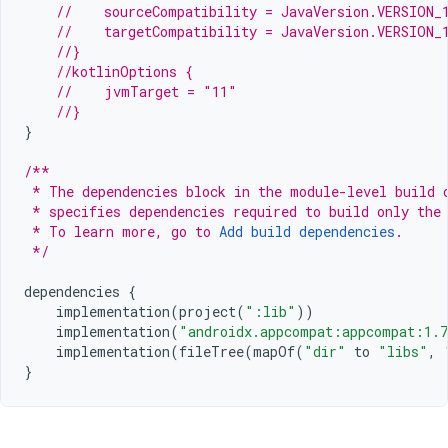
//    sourceCompatibility = JavaVersion.VERSION_
//    targetCompatibility = JavaVersion.VERSION_
//}
//kotlinOptions {
//    jvmTarget = "11"
//}
}
/**
 * The dependencies block in the module-level build 
 * specifies dependencies required to build only the
 * To learn more, go to 
Add build dependencies
.
 */
dependencies
{
implementation
(
project
(
":lib"
))
implementation
(
"androidx.appcompat:appcompat:1.
implementation
(
fileTree
(
mapOf
(
"dir"
to
"libs"
,
}