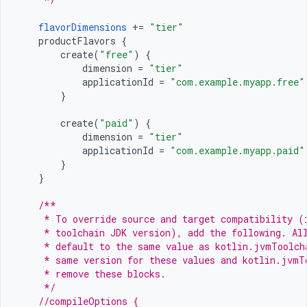
flavorDimensions
+=
"tier"
productFlavors
{
create
(
"free"
)
{
dimension
=
"tier"
applicationId
=
"com.example.myapp.free"
}
create
(
"paid"
)
{
dimension
=
"tier"
applicationId
=
"com.example.myapp.paid"
}
}
/**
     * To override source and target compatibility (
     * toolchain JDK version), add the following. Al
     * default to the same value as kotlin.jvmToolch
     * same version for these values and kotlin.jvmT
     * remove these blocks.
     */
//compileOptions {