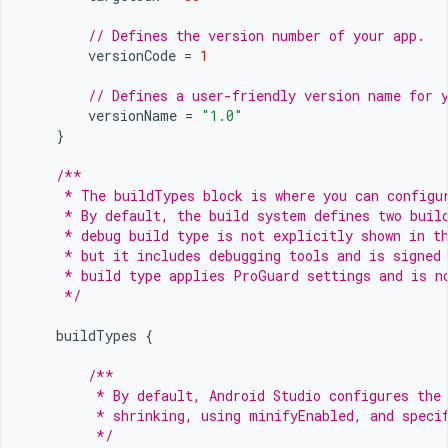
// Defines the version number of your app.
versionCode
=
1
// Defines a user-friendly version name for 
versionName
=
"1.0"
}
/**
     * The buildTypes block is where you can configu
     * By default, the build system defines two buil
     * debug build type is not explicitly shown in t
     * but it includes debugging tools and is signed
     * build type applies ProGuard settings and is n
     */
buildTypes
{
/**
         * By default, Android Studio configures the
         * shrinking, using minifyEnabled, and speci
         */