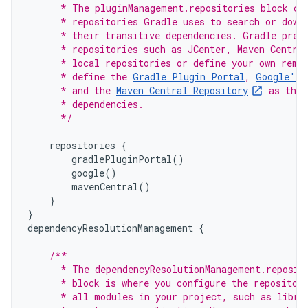
      * The pluginManagement.repositories block co
      * repositories Gradle uses to search or down
      * their transitive dependencies. Gradle pre-
      * repositories such as JCenter, Maven Centra
      * local repositories or define your own remo
      * define the 
Gradle Plugin Portal
, 
Google's 
      * and the 
Maven Central Repository
 as the 
      * dependencies.
      */
repositories
{
gradlePluginPortal
()
google
()
mavenCentral
()
}
}
dependencyResolutionManagement
{
/**
      * The dependencyResolutionManagement.reposit
      * block is where you configure the repositor
      * all modules in your project, such as libra