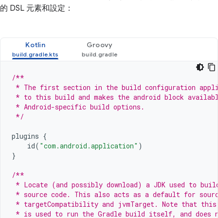
的 DSL 元素和設定：
Kotlin
Groovy
/**
 * The first section in the build configuration appl
 * to this build and makes the android block availab
 * Android-specific build options.
 */
plugins
{
id
(
"com.android.application"
)
}
/**
 * Locate (and possibly download) a JDK used to buil
 * source code. This also acts as a default for sour
 * targetCompatibility and jvmTarget. Note that this
 * is used to run the Gradle build itself, and does 