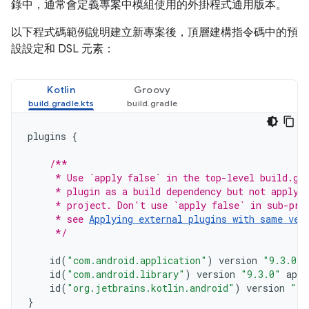
錄中，通常會定義專案中模組使用的外掛程式通用版本。
以下程式碼範例說明建立新專案後，頂層建構指令碼中的預
設設定和 DSL 元素：
Kotlin
Groovy
plugins
{
/**
     * Use `apply false` in the top-level build.gr
     * plugin as a build dependency but not apply 
     * project. Don't use `apply false` in sub-pro
     * see 
Applying external plugins with same ver
     */
id
(
"com.android.application"
)
version
"9.3.0"
id
(
"com.android.library"
)
version
"9.3.0"
appl
id
(
"org.jetbrains.kotlin.android"
)
version
"2.
}