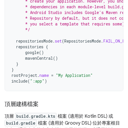
      * create your application. However, you shou
      * dependencies in each module-level build.gr
      * Android Studio includes Google's Maven rep
      * Repository by default, but it does not con
      * you select a template that requires some).
      */
repositoriesMode
.
set
(
RepositoriesMode
.
FAIL_ON_PR
repositories
{
google
()
mavenCentral
()
}
}
rootProject
.
name
=
"My Application"
include
(
":app"
)
頂層建構檔案
頂層
build.gradle.kts
檔案 (適用於 Kotlin DSL) 或
build.gradle
檔案 (適用於 Groovy DSL) 位於專案根目