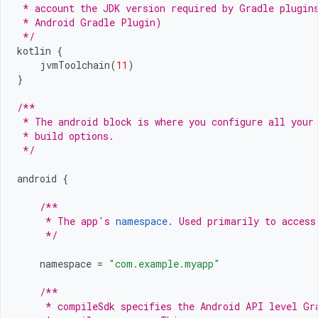
 * account the JDK version required by Gradle plugin
 * Android Gradle Plugin)
 */
kotlin
{
jvmToolchain
(
11
)
}
/**
 * The android block is where you configure all your
 * build options.
 */
android
{
/**
     * The app's 
namespace
. Used primarily to access
     */
namespace
=
"com.example.myapp"
/**
     * compileSdk specifies the Android API level Gr