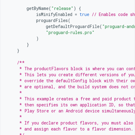
getByName
(
"release"
)
{
isMinifyEnabled
=
true
// Enables code sh
proguardFiles
(
getDefaultProguardFile
(
"proguard-and
"proguard-rules.pro"
)
}
}
/**
     * The productFlavors block is where you can con
     * This lets you create different versions of yo
     * override the defaultConfig block with their o
     * are optional, and the build system does not c
     *
     * This example creates a free and paid product 
     * then specifies its own application ID, so tha
     * Play Store or an Android device simultaneousl
     *
     * If you declare product flavors, you must also
     * and assign each flavor to a flavor dimension.
     */