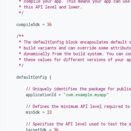
     * compile your app. This means your app can use
     * this API level and lower.
     */
compileSdk
=
36
/**
     * The defaultConfig block encapsulates default 
     * build variants and can override some attribut
     * dynamically from the build system. You can co
     * these values for different versions of your a
     */
defaultConfig
{
// Uniquely identifies the package for publis
applicationId
=
"com.example.myapp"
// Defines the minimum API level required to
minSdk
=
23
// Specifies the API level used to test the 
targetSdk
=
36