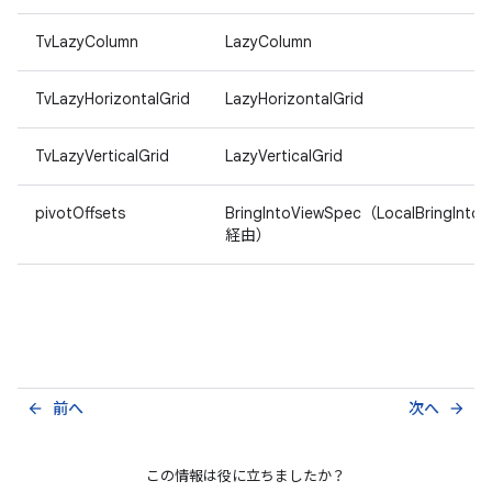
TvLazyColumn
LazyColumn
TvLazyHorizontalGrid
LazyHorizontalGrid
TvLazyVerticalGrid
LazyVerticalGrid
pivotOffsets
BringIntoViewSpec（LocalBringInto
経由）
前へ
次へ
arrow_back
arrow_forward
この情報は役に立ちましたか？