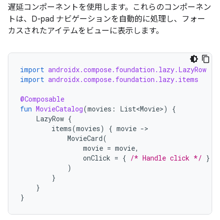
遅延コンポーネントを使用します。これらのコンポーネン
トは、D-pad ナビゲーションを自動的に処理し、フォー
カスされたアイテムをビューに表示します。
import
androidx.compose.foundation.lazy.LazyRow
import
androidx.compose.foundation.lazy.items
@Composable
fun
MovieCatalog
(
movies
:
List<Movie>
)
{
LazyRow
{
items
(
movies
)
{
movie
-
MovieCard
(
movie
=
movie
,
onClick
=
{
/* Handle click */
}
)
}
}
}