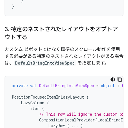
}
}
3
.
特定のネストされたレイアウトをオプトア
ウトする
カスタム ピボットではなく標準のスクロール動作を使用
する必要がある特定のネストされたレイアウトがある場合
は、
DefaultBringIntoViewSpec
を指定します。
private
val
DefaultBringIntoViewSpec
=
object
:
Br
PositionFocusedItemInLazyLayout
{
LazyColumn
{
item
{
// This row will ignore the custom piv
CompositionLocalProvider
(
LocalBringInt
LazyRow
{
...
}