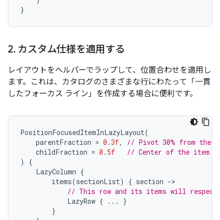
}
2
.
カスタム仕様を適用する
レイアウトをヘルパーでラップして、位置合わせを適用し
ます。これは、カタログのさまざまな行にわたって「一貫
したフォーカス ライン」を作成する場合に便利です。
PositionFocusedItemInLazyLayout
(
parentFraction
=
0.3f
,
// Pivot 30% from the e
childFraction
=
0.5f
// Center of the item a
)
{
LazyColumn
{
items
(
sectionList
)
{
section
-
// This row and its items will respect
LazyRow
{
...
}
}