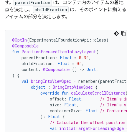
す。
parentFraction
は、コンテナ内のアイテムの着地
点を決定し、
childFraction
は、そのポイントに揃える
アイテムの部分を決定します。
@OptIn
(
ExperimentalFoundationApi
::
class
)
@Composable
fun
PositionFocusedItemInLazyLayout
(
parentFraction
:
Float
=
0.3f
,
childFraction
:
Float
=
0f
,
content
:
@Composable
()
-
>
Unit
,
)
{
val
bringIntoViewSpec
=
remember
(
parentFractio
object
:
BringIntoViewSpec
{
override
fun
calculateScrollDistance
(
offset
:
Float
,
// Item's ini
size
:
Float
,
// Item's siz
containerSize
:
Float
// Container'
):
Float
{
// Calculate the offset position o
val
initialTargetForLeadingEdge
=