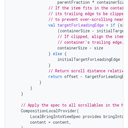
parentFraction
*
containerSize
// If the item fits in the contain
// its trailing edge to be clipped
// to prevent over-scrolling near 
val
targetForLeadingEdge
=
if
(
siz
(
containerSize
-
initialTarget
// If clipped, align the item'
// container's trailing edge.
containerSize
-
size
}
else
{
initialTargetForLeadingEdge
}
// Return scroll distance relative
return
offset
-
targetForLeadingEd
}
}
}
// Apply the spec to all scrollables in the hi
CompositionLocalProvider
(
LocalBringIntoViewSpec
provides
bringIntoV
content
=
content
,
)