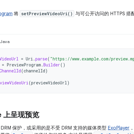
ogram
将
setPreviewVideoUri()
与可公开访问的 HTTPS 
Java
VideoUrl
=
Uri
.
parse
(
"https://www.example.com/preview.m
=
PreviewProgram
.
Builder
()
ChannelId
(
channelId
)
viewVideoUri
(
previewVideoUrl
)
ace 上呈现预览
DRM 保护，或采用的是不受 DRM 支持的媒体类型
ExoPlayer