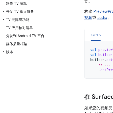
览。
制作 TV 游戏
构建
PreviewPr
开发 TV 输入服务
视频
或
audio
。
TV 无障碍功能
TV 应用核对清单
Kotlin
分发到 Android TV 平台
媒体质量框架
val
preview
版本
val
builder
builder
.
set
// ...
.
setPre
在 Surf
如果您的视频受 