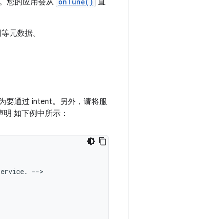
。您的应用会从
onTune()
直
因等元数据。
为要通过 intent。另外，请将服
据声明 如下例中所示：
service.