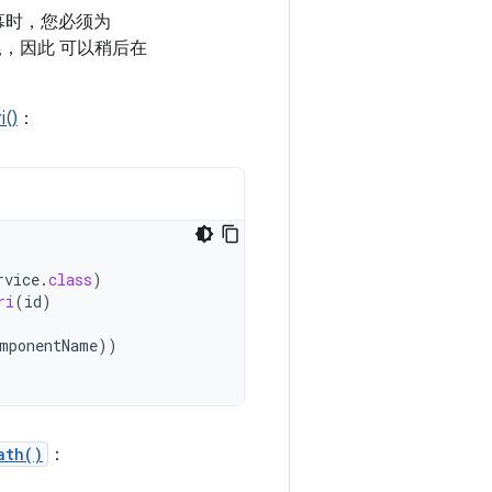
屏幕时，您必须为
尾，因此 可以稍后在
()
：
rvice
.
class
)
ri
(
id
)
mponentName
))
ath()
：