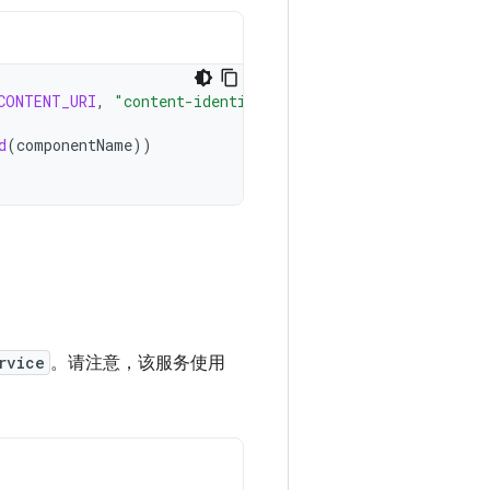
CONTENT_URI
,
"content-identifier"
)
d
(
componentName
))
rvice
。请注意，该服务使用