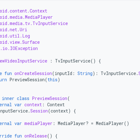
oid.content.Context
oid.media.MediaPlayer
oid.media.tv.TvInputService
oid.net.Uri
oid.util.Log
oid.view.Surface
.io.IOException
ewVideoInputService
:
TvInputService
()
{
e
fun
onCreateSession
(
inputId
:
String
):
TvInputService
.
urn
PreviewSession
(
this
)
inner
class
PreviewSession
(
ernal
var
context
:
Context
InputService
.
Session
(
context
)
{
ernal
var
mediaPlayer
:
MediaPlayer? 
=
MediaPlayer
()
rride
fun
onRelease
()
{