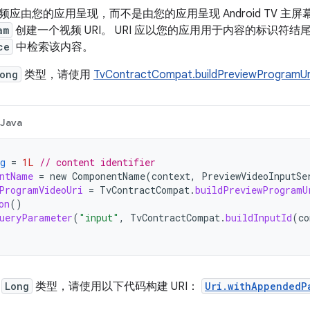
应由您的应用呈现，而不是由您的应用呈现 Android TV 主
am
创建一个视频 URI。 URI 应以您的应用用于内容的标识符结
ce
中检索该内容。
ong
类型，请使用
TvContractCompat.buildPreviewProgramUri
Java
g
=
1L
// content identifier
ntName
=
new
ComponentName
(
context
,
PreviewVideoInputSe
ProgramVideoUri
=
TvContractCompat
.
buildPreviewProgramU
on
()
ueryParameter
(
"input"
,
TvContractCompat
.
buildInputId
(
co
是
Long
类型，请使用以下代码构建 URI：
Uri.withAppendedP