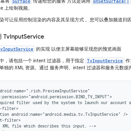
主屏幕将
Surface
传递给您的服务 方法是调用
onSetSurface()
ace 上绘制视频。
ce 渲染可让应用控制渲染的内容及其呈现方式 。您可以叠加频道归
 Tv
Input
Service
vInputService
的实现 以便主屏幕能够呈现您的预览画面
，请包括一个 intent 过滤器，用于指定
TvInputService
作
独的 XML 资源。通过 服务声明、intent 过滤器和服务元数
quired
filter
used
by
the
system
to
launch
our
account
tion
android:name="android.media.tv.TvInputService"
XML
file
which
describes
this
input.