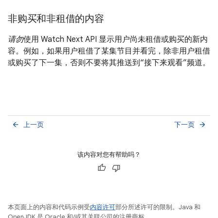
非购买和非租借的内容
请勿
使用 Watch Next API 显示用户尚未租借或购买的新内
容。例如，如果用户租借了某集节目并看完，除非用户租借
或购买了下一集，否则不要将其推送到“接下来观看”频道。
上一页
下一页
arrow_back
arrow_forward
该内容对您有帮助吗？
本页面上的内容和代码示例受
内容许可
部分所述许可的限制。Java 和
OpenJDK 是 Oracle 和/或其关联公司的注册商标。