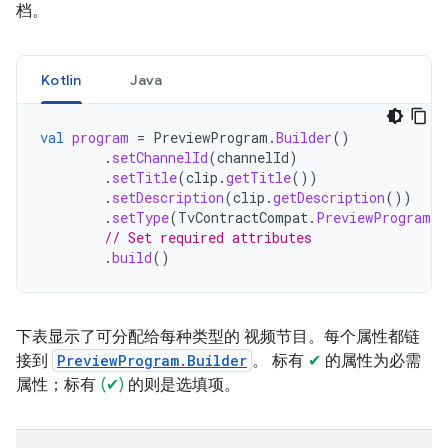
档。
Kotlin
Java
val
program
=
PreviewProgram
.
Builder
()
.
setChannelId
(
channelId
)
.
setTitle
(
clip
.
getTitle
())
.
setDescription
(
clip
.
getDescription
())
.
setType
(
TvContractCompat
.
PreviewPrograms
.
// Set required attributes
.
build
()
下表显示了可分配给每种类型的 视频节目。每个属性都链
接到
PreviewProgram.Builder
。 标有
✔
的属性为必需
属性；标有
(✔)
的则是选填项。