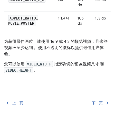
dp
ASPECT
_
RATIO
_
1:1.441
106
153 dp
MOVIE
_
POSTER
dp
为获得最佳画质，请使用 16:9 或 4:3 的预览视频，且这些
视频应至少达到 。使用不透明的徽标以提供最佳用户体
验。
您可以使用
VIDEO_WIDTH
指定确切的预览视频尺寸 和
VIDEO_HEIGHT
。
上一页
下一页
arrow_back
arrow_forward