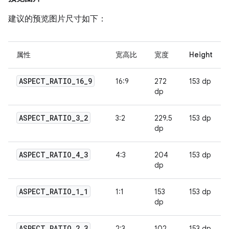
建议的预览图片尺寸如下：
属性
宽高比
宽度
Height
ASPECT
_
RATIO
_
16
_
9
16:9
272
153 dp
dp
ASPECT
_
RATIO
_
3
_
2
3:2
229.5
153 dp
dp
ASPECT
_
RATIO
_
4
_
3
4:3
204
153 dp
dp
ASPECT
_
RATIO
_
1
_
1
1:1
153
153 dp
dp
ASPECT
_
RATIO
_
2
_
3
2:3
102
153 dp