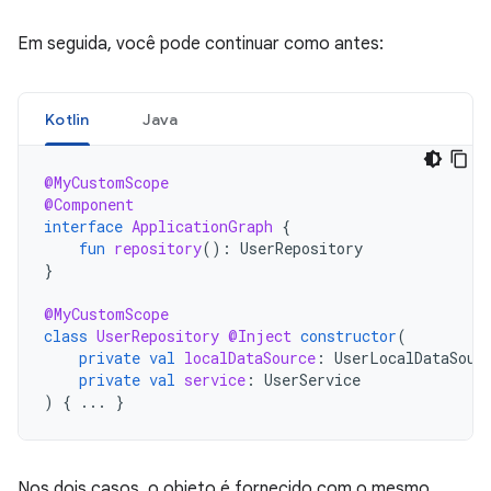
Em seguida, você pode continuar como antes:
Kotlin
Java
@MyCustomScope
@Component
interface
ApplicationGraph
{
fun
repository
():
UserRepository
}
@MyCustomScope
class
UserRepository
@Inject
constructor
(
private
val
localDataSource
:
UserLocalDataSour
private
val
service
:
UserService
)
{
...
}
Nos dois casos, o objeto é fornecido com o mesmo