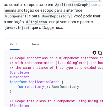
ao solicitar o repositório em
ApplicationGraph
, use a
mesma anotação de escopo para a interface
@Component
e para
UserRepository
. Você pode usar
a anotação
@Singleton
que já vem com o pacote
javax.inject
que o Dagger usa:
Kotlin
Java
// Scope annotations on a @Component interface inf
// with this annotation (i.e. @Singleton) are boun
// the same instance of that type is provided ever
@Singleton
@Component
interface
ApplicationGraph
{
fun
repository
():
UserRepository
}
// Scope this class to a component using @Singleto
@Singleton