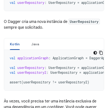
val
userRepository
:
UserRepository
=
applicationGr
O Dagger cria uma nova instância de
UserRepository
sempre que solicitado.
Kotlin
Java
val
applicationGraph
:
ApplicationGraph
=
DaggerApp
val
userRepository
:
UserRepository
=
applicationGr
val
userRepository2
:
UserRepository
=
applicationG
assert
(
userRepository
!=
userRepository2
)
Às vezes, você precisa ter uma instância exclusiva de
uma dependência em um contêiner. Você pode querer