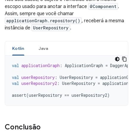
escopo usado para anotar a interface
@Component
.
Assim, sempre que você chamar
applicationGraph.repository()
, receberá a mesma
instância de
UserRepository
.
Kotlin
Java
val
applicationGraph
:
ApplicationGraph
=
DaggerApp
val
userRepository
:
UserRepository
=
applicationGr
val
userRepository2
:
UserRepository
=
applicationG
assert
(
userRepository
==
userRepository2
)
Conclusão