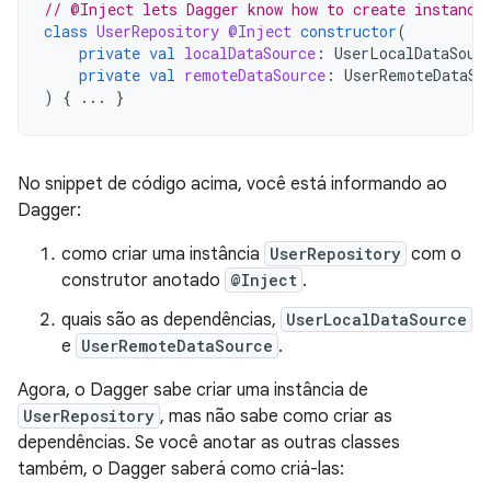
// @Inject lets Dagger know how to create instance
class
UserRepository
@Inject
constructor
(
private
val
localDataSource
:
UserLocalDataSour
private
val
remoteDataSource
:
UserRemoteDataSo
)
{
...
}
No snippet de código acima, você está informando ao
Dagger:
como criar uma instância
UserRepository
com o
construtor anotado
@Inject
.
quais são as dependências,
UserLocalDataSource
e
UserRemoteDataSource
.
Agora, o Dagger sabe criar uma instância de
UserRepository
, mas não sabe como criar as
dependências. Se você anotar as outras classes
também, o Dagger saberá como criá-las: