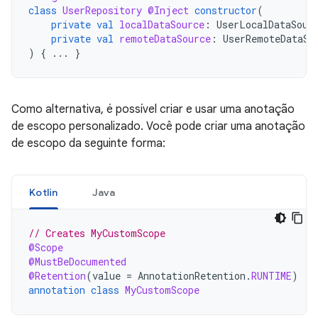
class
UserRepository
@Inject
constructor
(
private
val
localDataSource
:
UserLocalDataSour
private
val
remoteDataSource
:
UserRemoteDataSo
)
{
...
}
Como alternativa, é possível criar e usar uma anotação
de escopo personalizado. Você pode criar uma anotação
de escopo da seguinte forma:
Kotlin
Java
// Creates MyCustomScope
@Scope
@MustBeDocumented
@Retention
(
value
=
AnnotationRetention
.
RUNTIME
)
annotation
class
MyCustomScope