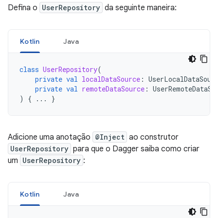
Defina o
UserRepository
da seguinte maneira:
Kotlin
Java
class
UserRepository
(
private
val
localDataSource
:
UserLocalDataSour
private
val
remoteDataSource
:
UserRemoteDataSo
)
{
...
}
Adicione uma anotação
@Inject
ao construtor
UserRepository
para que o Dagger saiba como criar
um
UserRepository
:
Kotlin
Java